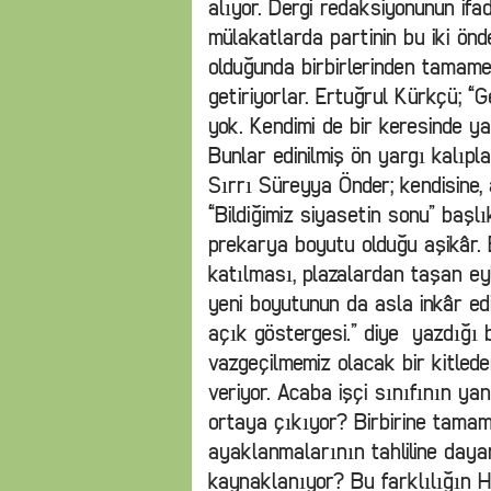
alıyor. Dergi redaksiyonunun ifad
mülakatlarda partinin bu iki ön
olduğunda birbirlerinden tamamen
getiriyorlar. Ertuğrul Kürkçü; “G
yok. Kendimi de bir keresinde ya
Bunlar edinilmiş ön yargı kalıpla
Sırrı Süreyya Önder; kendisine,
“Bildiğimiz siyasetin sonu” başlık
prekarya boyutu olduğu aşikâr. 
katılması, plazalardan taşan eyl
yeni boyutunun da asla inkâr e
açık göstergesi.” diye yazdığı be
vazgeçilmemiz olacak bir kitled
veriyor. Acaba işçi sınıfının yan
ortaya çıkıyor? Birbirine tamame
ayaklanmalarının tahliline dayan
kaynaklanıyor? Bu farklılığın H