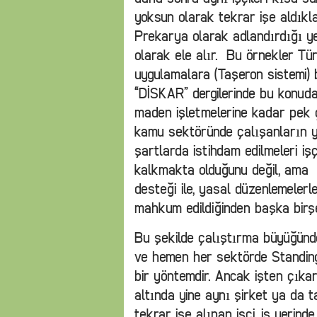
yoksun olarak tekrar işe aldıklar
Prekarya olarak adlandırdığı yen
olarak ele alır. Bu örnekler Tü
uygulamalara (Taşeron sistemi) b
“DİSKAR” dergilerinde bu konuda
maden işletmelerine kadar pek ço
kamu sektöründe çalışanların ya
şartlarda istihdam edilmeleri iş
kalkmakta olduğunu değil, ama g
desteği ile, yasal düzenlemeler
mahkum edildiğinden başka birş
Bu şekilde çalıştırma büyüğünde
ve hemen her sektörde Standing’i
bir yöntemdir. Ancak işten çıka
altında yine aynı şirket ya da t
tekrar işe alınan işçi, iş yeri