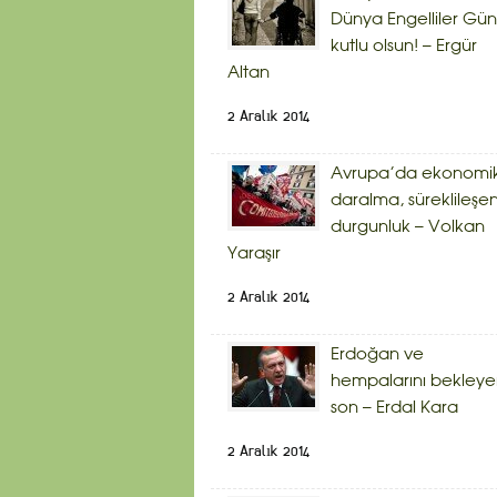
Dünya Engelliler Gü
kutlu olsun! – Ergür
Altan
2 Aralık 2014
Avrupa’da ekonomi
daralma, süreklileşe
durgunluk – Volkan
Yaraşır
2 Aralık 2014
Erdoğan ve
hempalarını bekley
son – Erdal Kara
2 Aralık 2014