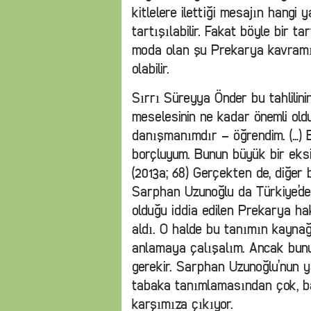
kitlelere ilettiği mesajın hangi
tartışılabilir. Fakat böyle bir 
moda olan şu Prekarya kavramın
olabilir.
Sırrı Süreyya Önder bu tahlilin
meselesinin ne kadar önemli ol
danışmanımdır – öğrendim. (…) 
borçluyum. Bunun büyük bir eksi
(2013a; 68) Gerçekten de, diğer
Sarphan Uzunoğlu da Türkiye’dek
olduğu iddia edilen Prekarya ha
aldı. O halde bu tanımın kaynağ
anlamaya çalışalım. Ancak bun
gerekir. Sarphan Uzunoğlu’nun y
tabaka tanımlamasından çok, b
karşımıza çıkıyor.