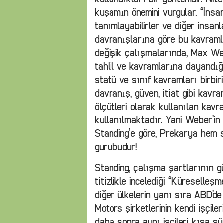
kuşamın önemini vurgular. “İnsanl
tanımlayabilirler ve diğer insanl
davranışlarına göre bu kavramlar 
değişik çalışmalarında, Max Web
tahlil ve kavramlarına dayandığ
statü ve sınıf kavramları birbir
davranış, güven, itiat gibi kavr
ölçütleri olarak kullanılan kavr
kullanılmaktadır. Yani Weber’in 
Standing’e göre, Prekarya hem s
gurubudur!
Standing, çalışma şartlarının g
titizlikle incelediği “Küreselleş
diğer ülkelerin yanı sıra ABD’d
Motors şirketlerinin kendi işçile
daha sonra aynı işçileri kısa s