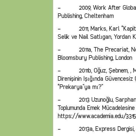
- 2009, Work After Globaliza
Publishing, Cheltenham
- 2011, Marks, Karl “Kapital,
Selik ve Nail Satlıgan, Yordan K
- 2011a, The Precariat, New
Bloomsbury Publishing, London
- 2011b, Oğuz, Şebnem, , Mülk
Direnişinin Işığında Güvencesi
“Prekarya”ya mı?”
- 2013 Uzunoğlu, Sarphan; Pr
Toplumunda Emek Mücadelesine Y
https://www.academia.edu/331
- 2013a, Express Dergisi, Ka