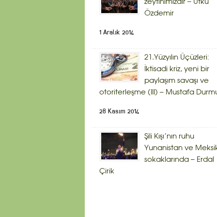
zeytinimizdir – Utku
Özdemir
1 Aralık 2014
21.Yüzyılın Üçüzleri:
İktisadi kriz, yeni bir
paylaşım savaşı ve
otoriterleşme (III) – Mustafa Durm
28 Kasım 2014
Şili Kışı’nın ruhu
Yunanistan ve Meksi
sokaklarında – Erdal
Çirik