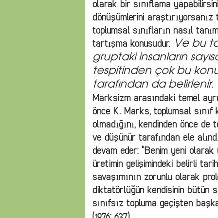
olarak bir sınıflama yapabilirsin
dönüşümlerini araştırıyorsanız t
toplumsal sınıfların nasıl tanı
tartışma konusudur.
Ve bu t
gruptaki insanların sayısal
tespitinden çok bu konuyu
.
tarafından da belirlenir
Marksizm arasındaki temel ayr
önce K. Marks, toplumsal sınıf 
olmadığını, kendinden önce de t
ve düşünür tarafından ele alınd
devam eder: “Benim yeni olarak y
üretimin gelişimindeki belirli tar
savaşımının zorunlu olarak prol
diktatörlüğün kendisinin bütün 
sınıfsız topluma geçişten başka
(1976; 637)