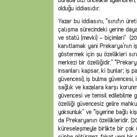
burada bizi öncelikle ilgilendiren
olduğu iddiasıdır.
Yazar bu iddiasını, “sınıfın üreti
çalışma sürecindeki yerine da
ve statü (mevki) – biçimleri” (20
kanıtlamak yani Prekarya’nın işç
göstermek için şu özellikleri sı
merkezi bir özelliğidir.” “Prekar
insanları kapsar, ki bunlar; iş pa
güvencesi), iş bulma güvencesi,
sağlık ve kazalara karşı korunm
güvencesi ve temsil edilebilme g
özelliği güvencesiz gelire mahk
yoksunluk” ve “işyerine bağlı ki
da Prekaryanın özellikleridir. (
küreseleşmeyle birlikte bir çok 
şüphe götürmez, fakat yeni bir 