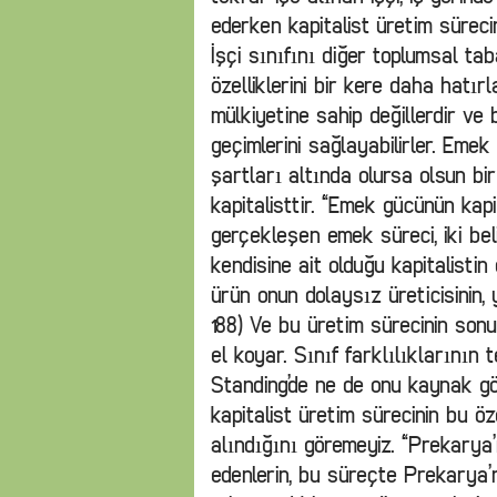
ederken kapitalist üretim sürec
İşçi sınıfını diğer toplumsal ta
özelliklerini bir kere daha hatır
mülkiyetine sahip değillerdir v
geçimlerini sağlayabilirler. Eme
şartları altında olursa olsun bi
kapitalisttir. “Emek gücünün kapi
gerçekleşen emek süreci, iki beli
kendisine ait olduğu kapitalistin 
ürün onun dolaysız üreticisinin, ya
188) Ve bu üretim sürecinin sonun
el koyar. Sınıf farklılıklarının
Standing’de ne de onu kaynak g
kapitalist üretim sürecinin bu öz
alındığını göremeyiz. “Prekarya’n
edenlerin, bu süreçte Prekarya’n