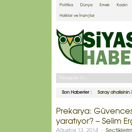
Politika
Dünya
Emek
Kadın
Halklar ve İnançlar
Son Haberler :
Avrupa’da ekono
Prekarya: Güvencesizl
yaratıyor? – Selim E
Ağustos 13, 2014
-
Seçtikleri