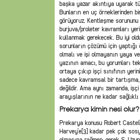
başka yazar akıntıya uyarak tüy
Bunların en uç örneklerinden bir
görüyoruz. Kentleşme sorununu e
burjuva/proleter kavramları ye
kullanmak gerekecek. Bu iyi old
sorunların çözümü için yaptığı ö
olmalı ve işi olmayanın yaya vey
yazının amacı, bu yorumları tek
ortaya çıkıp işçi sınıfının yeri
sadece kavramsal bir tartışma,
değildir. Ama aynı zamanda, işçi
arayışlarının ne kadar sağlıklı 
Prekarya kimin nesi olur?
Prekarya konusu Robert Castel’
Harvey’e[3] kadar pek çok sosy
olmasına rağmen, gerek S. Uzun