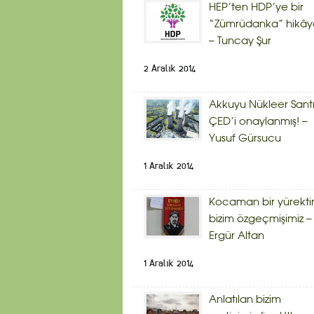
HEP’ten HDP’ye bir
“Zümrüdanka” hikây
– Tuncay Şur
2 Aralık 2014
Akkuyu Nükleer Sant
ÇED’i onaylanmış! –
Yusuf Gürsucu
1 Aralık 2014
Kocaman bir yürekti
bizim özgeçmişimiz –
Ergür Altan
1 Aralık 2014
Anlatılan bizim