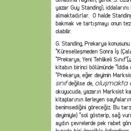
yazar Guy Standing’i, iddaların
almaktadırlar. O halde Standing
bakmak ve tartışmayı onun tezl
olabilir.
G. Standing, Prekarya konusunu
“Küreselleşmeden Sonra İş (Çalı
“Prekarya, Yeni Tehlikeli Sınıf”[4]
kitabın birinci bölümünde “İddia 
“Prekarya, eğer deyimin Marks
değilse de,
sınıf
oluşmakta ola
okuyucuda, yazarın Marksist kav
kitaplarının ilerleyen sayfalar
benimsediğini göreceğiz. Bu tarz
deyimiyle) “sol gösterip, sağ v
aydın çevrelerde pek rabet gör