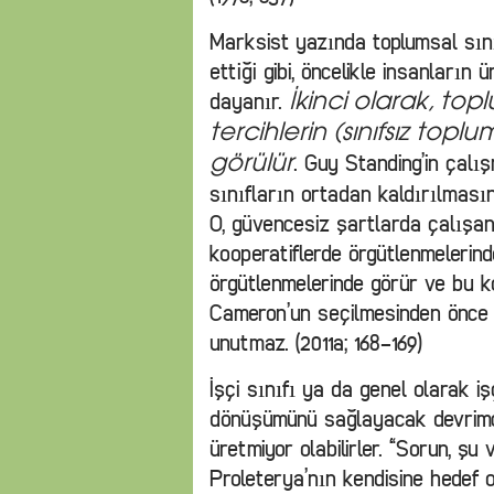
Marksist yazında toplumsal sınıfl
ettiği gibi, öncelikle insanların 
dayanır.
İkinci olarak, top
tercihlerin (sınıfsız toplu
. Guy Standing’in çalı
görülür
sınıfların ortadan kaldırılması
O, güvencesiz şartlarda çalışa
kooperatiflerde örgütlenmelerind
örgütlenmelerinde görür ve bu k
Cameron’un seçilmesinden önce i
unutmaz. (2011a; 168-169)
İşçi sınıfı ya da genel olarak iş
dönüşümünü sağlayacak devrimci 
üretmiyor olabilirler. “Sorun, ş
Proleterya’nın kendisine hedef o