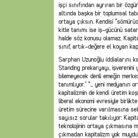
işçi sınıfından ayrıran bir özgün
altında başka bir toplumsal tab
ortaya çıksın. Kendisi “sömürüd
kitle tanımı ise iş-gücünü satar
halde söz konusu olamaz. Kapi
sınıf, artık-değere el koyan kapit
Sarphan Uzunoğlu iddialarını kan
Standing prekaryayı, işverenini
bilemeyecek denli emeğin merkez
tanımlıyor.” “… yeni medyanın or
kapitalizmin de kendi üretim koş
liberal ekonomi evresiyle birlik
üretim sürecine varılmasına se
sayısız sorular takılıyor: Kapit
teknolojinin ortaya çıkmasına m
çıkmadan kapitalizm yok muydu?