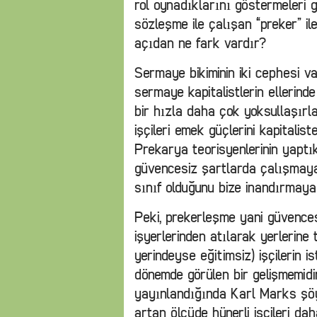
rol oynadıklarını göstermeleri 
sözleşme ile çalışan “preker” il
açıdan ne fark vardır?
Sermaye bikiminin iki cephesi v
sermaye kapitalistlerin ellerind
bir hızla daha çok yoksullaşırl
işçileri emek güçlerini kapital
Prekarya teorisyenlerinin yaptık
güvencesiz şartlarda çalışmaya
sınıf olduğunu bize inandırmaya
Peki, prekerleşme yani güvencesi
işyerlerinden atılarak yerlerine
yerindeyse eğitimsiz) işçilerin 
dönemde görülen bir gelişmemidir? 
yayınlandığında Karl Marks şöyle
artan ölçüde hünerli işçileri da