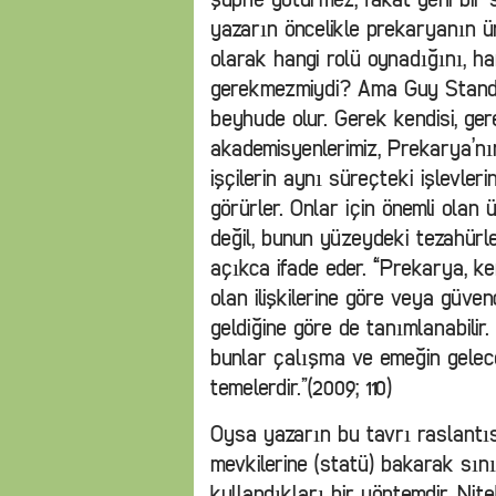
yazarın öncelikle prekaryanın ür
olarak hangi rolü oynadığını, ha
gerekmezmiydi? Ama Guy Standin
beyhude olur. Gerek kendisi, ge
akademisyenlerimiz, Prekarya’nın
işçilerin aynı süreçteki işlevler
görürler. Onlar için önemli olan
değil, bunun yüzeydeki tezahürle
açıkca ifade eder. “Prekarya, k
olan ilişkilerine göre veya gü
geldiğine göre de tanımlanabilir.
bunlar çalışma ve emeğin gelec
temelerdir.”(2009; 110)
Oysa yazarın bu tavrı raslantısa
mevkilerine (statü) bakarak sın
kullandıkları bir yöntemdir. Nit