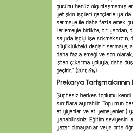
gücünü henüz olgunlaşmamış emek
yetişkin işçileri gençlerle ya d
sermaye ile daha fazla emek güc
ilerlemeyle birlikte, bir yandan
sayıda işçiyi işe sokmaksızın, 
büyüklükteki değişir sermaye, 
daha fazla emeği ve son olarak,
işten çıkarma yoluyla, daha düş
geçirir.” (2011; 614)
Prekarya Tartışmalarının P
Şüphesiz herkes toplumu kendi 
sınıflara ayırabilir. Toplumun b
et yiyenler ve et yemeyenler ( y
yapabilirsiniz. Eğitim seviyesin
yazar olmayanlar veya orta öğr