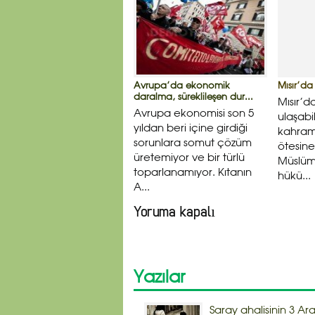
Avrupa’da ekonomik
Mısır’da 
daralma, süreklileşen dur...
Mısır’d
Avrupa ekonomisi son 5
ulaşabi
yıldan beri içine girdiği
kahrama
sorunlara somut çözüm
ötesin
üretemiyor ve bir türlü
Müslüma
toparlanamıyor. Kıtanın
hükü...
A...
Yoruma kapalı
Yazılar
Saray ahalisinin 3 Ara