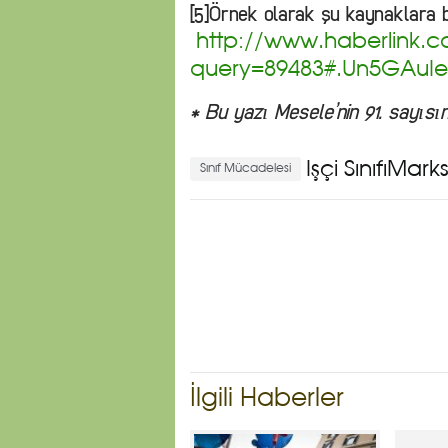
[5]Örnek olarak şu kaynaklara ba
http://www.haberlink.
query=89483#.Un5GAuIe
* Bu yazı Mesele’nin 91. sayısı
İşçi SınıfıMa
Sınıf Mücadelesi
İlgili Haberler