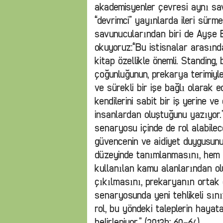
akademisyenler çevresi aynı savl
“devrimci” yayınlarda ileri sürme
savunucularından biri de Ayşe B
okuyoruz:“Bu istisnalar arasında
kitap özellikle önemli. Standin
çoğunluğunun, prekarya terimiyl
ve sürekli bir işe bağlı olarak 
kendilerini sabit bir iş yerine v
insanlardan oluştuğunu yazıyor.
senaryosu içinde de rol alabilec
güvencenin ve aidiyet duygusun
düzeyinde tanımlanmasını, hem
kullanılan kamu alanlarından o
çıkılmasını, prekaryanın ortak
senaryosunda yeni tehlikeli sın
rol, bu yöndeki taleplerin hayat
belirleniyor.” (2013b; 60-64)