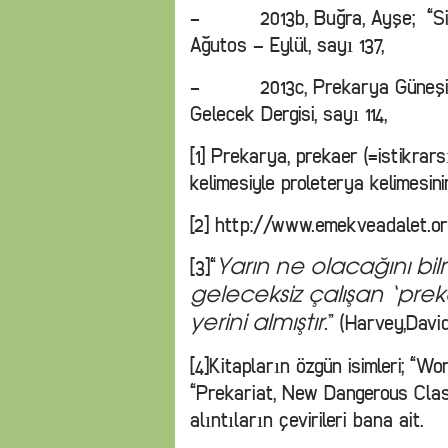
- 2013b, Buğra, Ayşe; “Siyas
Ağutos – Eylül, sayı 137,
- 2013c, Prekarya Güneşi Se
Gelecek Dergisi, sayı 114,
[1] Prekarya, prekaer (=istikr
kelimesiyle proleterya kelimesinin
[2] http://www.emekveadalet.or
[3]“
Yarın ne olacağını b
geleceksiz çalışan ‘pre
.” (Harvey,David
yerini almıştır
[4]Kitapların özgün isimleri; “Wo
“Prekariat, New Dangerous Class
alıntıların çevirileri bana ait.