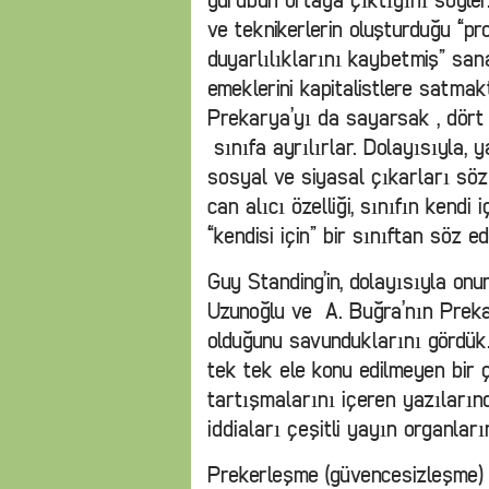
gurubun ortaya çıktığını söyler. 
ve teknikerlerin oluşturduğu “p
duyarlılıklarını kaybetmiş” san
emeklerini kapitalistlere satma
Prekarya’yı da sayarsak , dört f
sınıfa ayrılırlar. Dolayısıyla, y
sosyal ve siyasal çıkarları söz
can alıcı özelliği, sınıfın kendi 
“kendisi için” bir sınıftan söz ede
Guy Standing’in, dolayısıyla on
Uzunoğlu ve A. Buğra’nın Prekar
olduğunu savunduklarını gördük
tek tek ele konu edilmeyen bir 
tartışmalarını içeren yazıların
iddiaları çeşitli yayın organları
Prekerleşme (güvencesizleşme)