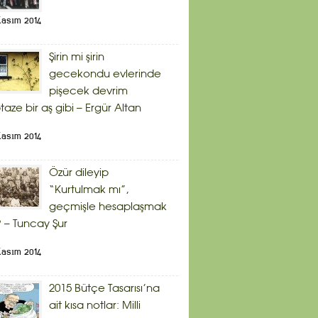
Kasım 2014
Şirin mi şirin
gecekondu evlerinde
pişecek devrim
taze bir aş gibi – Ergür Altan
Kasım 2014
Özür dileyip
“Kurtulmak mı”,
geçmişle hesaplaşmak
 – Tuncay Şur
Kasım 2014
2015 Bütçe Tasarısı’na
ait kısa notlar: Milli