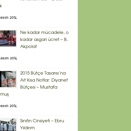
ik
Kasım 2014
Ne kadar mücadele, o
kadar asgari ücret – B.
Akpolat
Kasım 2014
2015 Bütçe Tasarısı’na
Ait Kısa Notlar: Diyanet
Bütçesi – Mustafa
rmuş
Kasım 2014
Sınıfın Cinsiyeti – Ebru
Yıldırım