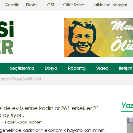
Gençlik
Ekoloji
LGBTİ
Kültür-Sanat
Halklar ve İnançlar
Seçtiklerimiz
Dosya
Röportaj
Video
İletişim
 yüzde 3’e düşürülmesi için kanun teklifi verdi
Yaz
e’de ev işlerine kadınlar 261 erkekler 21
 ayırıyor...
-
Haber
,
Kadın
,
manşet
enelinde kadınların ekonomik hayata katılımının