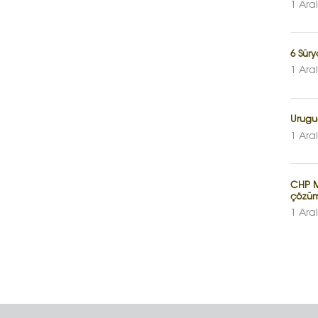
1 Ara
6 Sür
1 Ara
Urugua
1 Ara
CHP Mi
çözüm
1 Ara