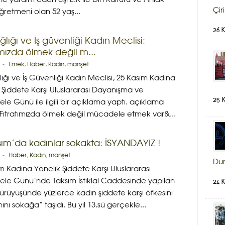
Çir
 öğretmeni olan 52 yaş...
26 
ağlığı ve İş güvenliği Kadın Meclisi:
ımızda ölmek değil m...
-
Emek
,
Haber
,
Kadın
,
manşet
ğlığı ve İş Güvenliği Kadın Meclisi, 25 Kasım Kadına
 Şiddete Karşı Uluslararası Dayanışma ve
25 
e Günü ile ilgili bir açıklama yaptı. açıklama
”Fıtratımızda ölmek değil mücadele etmek var&...
sım’da kadınlar sokakta: İSYANDAYIZ !
-
Haber
,
Kadın
,
manşet
Du
m Kadına Yönelik Şiddete Karşı Uluslararası
24 
le Günü’nde Taksim İstiklal Caddesinde yapılan
rüyüşünde yüzlerce kadın şiddete karşı öfkesini
ını sokağa” taşıdı. Bu yıl 13.sü gerçekle...