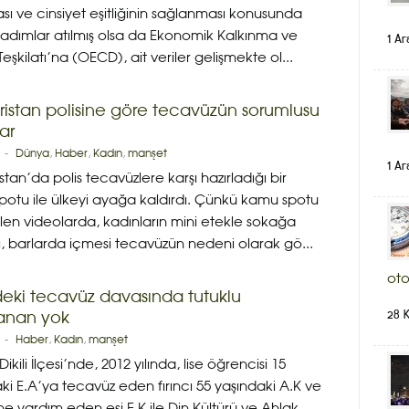
ması ve cinsiyet eşitliğinin sağlanması konusunda
adımlar atılmış olsa da Ekonomik Kalkınma ve
1 Ar
i Teşkilatı’na (OECD), ait veriler gelişmekte ol...
istan polisine göre tecavüzün sorumlusu
ar
-
Dünya
,
Haber
,
Kadın
,
manşet
1 Ar
tan’da polis tecavüzlere karşı hazırladığı bir
otu ile ülkeyi ayağa kaldırdı. Çünkü kamu spotu
ilen videolarda, kadınların mini etekle sokağa
, barlarda içmesi tecavüzün nedeni olarak gö...
oto
’deki tecavüz davasında tutuklu
28 
lanan yok
-
Haber
,
Kadın
,
manşet
 Dikili İlçesi’nde, 2012 yılında, lise öğrencisi 15
ki E.A’ya tecavüz eden fırıncı 55 yaşındaki A.K ve
ne yardım eden eşi E.K ile Din Kültürü ve Ahlak