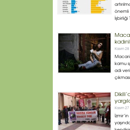
artırıl
önemli 
İşbirliğ
Macar
kadınl
Kasım 28
Macaris
kamu sp
adı ver
çıkması
Dikili
yargı
Kasım 27
İzmir’in
yaşında
kendisi