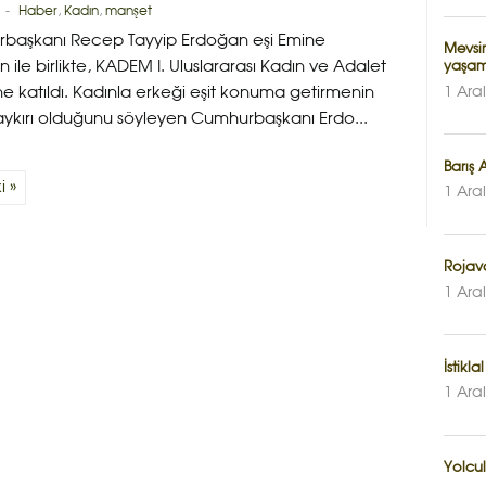
-
Haber
,
Kadın
,
manşet
başkanı Recep Tayyip Erdoğan eşi Emine
Mevsim
 ile birlikte, KADEM I. Uluslararası Kadın ve Adalet
yaşam
’ne katıldı. Kadınla erkeği eşit konuma getirmenin
1 Ara
 aykırı olduğunu söyleyen Cumhurbaşkanı Erdo...
Barış 
i »
1 Ara
Rojava
1 Ara
İstikl
1 Ara
Yolcul