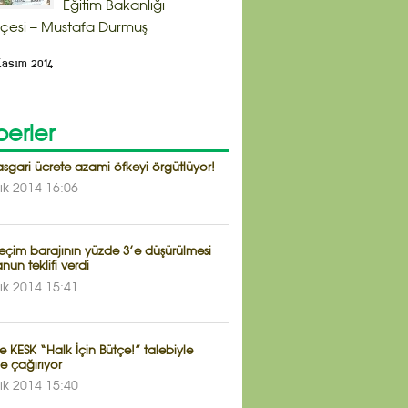
Eğitim Bakanlığı
çesi – Mustafa Durmuş
Kasım 2014
erler
sgari ücrete azami öfkeyi örgütlüyor!
lık 2014 16:06
eçim barajının yüzde 3’e düşürülmesi
anun teklifi verdi
lık 2014 15:41
e KESK “Halk İçin Bütçe!” talebiyle
e çağırıyor
lık 2014 15:40