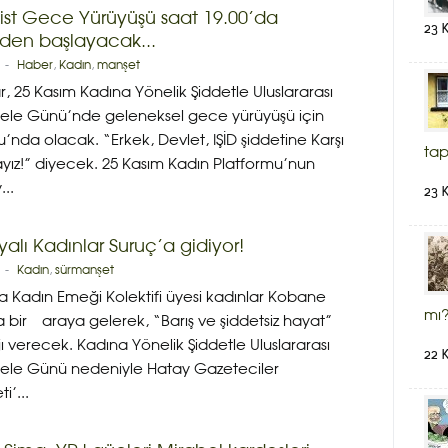
ist Gece Yürüyüşü saat 19.00’da
23 
’den başlayacak...
-
Haber
,
Kadın
,
manşet
r, 25 Kasım Kadına Yönelik Şiddetle Uluslararası
le Günü’nde geleneksel gece yürüyüşü için
’nda olacak. “Erkek, Devlet, IŞİD şiddetine Karşı
tap
yız!” diyecek. 25 Kasım Kadın Platformu’nun
...
23 
alı Kadınlar Suruç’a gidiyor!
-
Kadın
,
sürmanşet
 Kadın Emeği Kolektifi üyesi kadınlar Kobane
mı?
da bir araya gelerek, “Barış ve şiddetsiz hayat”
verecek. Kadına Yönelik Şiddetle Uluslararası
22 
le Günü nedeniyle Hatay Gazeteciler
i’...