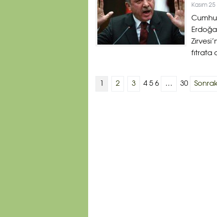
Kasım 25
Cumhur
Erdoğan
Zirvesi
fıtrata
1
2
3
4 5 6
…
30
Sonrak