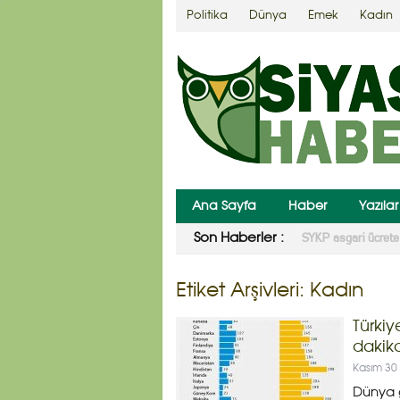
Politika
Dünya
Emek
Kadın
Ana Sayfa
Haber
Yazılar
CHP seçim barajının
Son Haberler :
Etiket Arşivleri:
Kadın
Türkiy
dakika
Kasım 30
Dünya g