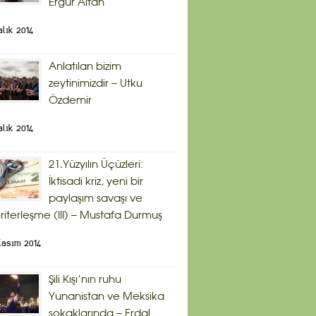
Ergür Altan
alık 2014
Anlatılan bizim
zeytinimizdir – Utku
Özdemir
alık 2014
21.Yüzyılın Üçüzleri:
İktisadi kriz, yeni bir
paylaşım savaşı ve
riterleşme (III) – Mustafa Durmuş
Kasım 2014
Şili Kışı’nın ruhu
Yunanistan ve Meksika
sokaklarında – Erdal