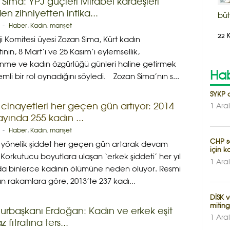
Sima: YPJ güçleri Mirabel kardeşleri
en zihniyetten intika...
büt
-
Haber
,
Kadın
,
manşet
22 
ji Komitesi üyesi Zozan Sima, Kürt kadın
inin, 8 Mart’ı ve 25 Kasım’ı eylemsellik,
nme ve kadın özgürlüğü günleri haline getirmek
Hab
emli bir rol oynadığını söyledi. Zozan Sima’nın s...
SYKP a
cinayetleri her geçen gün artıyor: 2014
1 Ara
 ayında 255 kadın ...
-
Haber
,
Kadın
,
manşet
CHP s
 yönelik şiddet her geçen gün artarak devam
için k
 Korkutucu boyutlara ulaşan ‘erkek şiddeti’ her yıl
1 Ara
a binlerce kadının ölümüne neden oluyor. Resmi
 rakamlara göre, 2013’te 237 kadı...
DİSK v
miting
rbaşkanı Erdoğan: Kadın ve erkek eşit
1 Ara
 fıtratına ters...