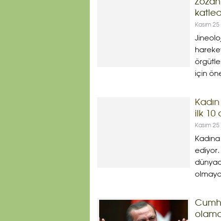
Zozan 
katled
Kasım 25
Jineolo
hareket
örgütle
için ön
Kadın 
ilk 10
Kasım 25
Kadına
ediyor.
dünyad
olmayan
Cumhu
olamaz