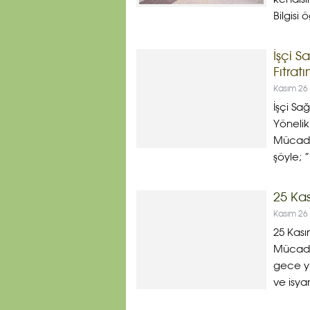
Bilgisi
İşçi S
Fıtrat
Kasım 26
İşçi Sa
Yönelik
Mücadel
şöyle; 
25 Ka
Kasım 26
25 Kası
Mücade
gece yü
ve isyan