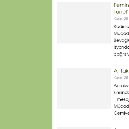
Femin
Tünel
Kasım 25
Kadınla
Mücade
Beyoğlu
İsyanda
çağrısıy
Antaky
Kasım 25
Antakya
sınırın
mesajı 
Mücade
Cemiyet