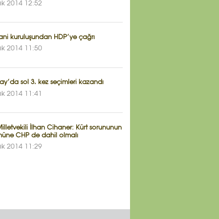
lık 2014 12:52
yani kuruluşundan HDP’ye çağrı
lık 2014 11:50
y’da sol 3. kez seçimleri kazandı
lık 2014 11:41
lletvekili İlhan Cihaner: Kürt sorununun
üne CHP de dahil olmalı
lık 2014 11:29