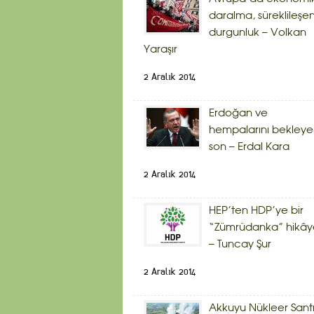
daralma, süreklileşe
durgunluk – Volkan
Yaraşır
2 Aralık 2014
Erdoğan ve
hempalarını bekley
son – Erdal Kara
2 Aralık 2014
HEP’ten HDP’ye bir
“Zümrüdanka” hikây
– Tuncay Şur
2 Aralık 2014
Akkuyu Nükleer Sant