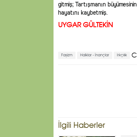
gitmiş; Tartışmanın büyümesin
hayatını kaybetmiş.
UYGAR GÜLTEKİN
C
Faşizm
Halklar - İnançlar
Irkçılık
İlgili Haberler