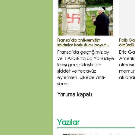
Fransa’da anti-semitist
Polis Ga
saldırılar korkutucu boyut...
öldürdü
Fransa’da geçtiğimiz ay
Eric Gar
ve 1 Aralık’ta üç Yahudiye
Amerik
karşı gerçekleştirilen
ölmesin
şiddet ve tecavüz
memur
eylemleri, ülkede anti-
aklandı
semit...
Yoruma kapalı
Yazılar