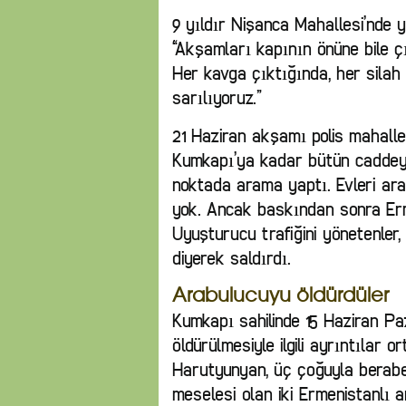
9 yıldır Nişanca Mahallesi’nde y
“Akşamları kapının önüne bile ç
Her kavga çıktığında, her silah 
sarılıyoruz.”
21 Haziran akşamı polis mahalle
Kumkapı’ya kadar bütün caddeyi
noktada arama yaptı. Evleri ar
yok. Ancak baskından sonra Erme
Uyuşturucu trafiğini yönetenler, 
diyerek saldırdı.
Arabulucuyu öldürdüler
Kumkapı sahilinde 15 Haziran 
öldürülmesiyle ilgili ayrıntılar
Harutyunyan, üç çoğuyla berabe
meselesi olan iki Ermenistanlı 