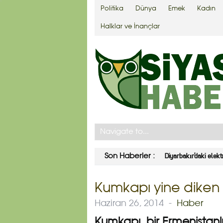
Politika
Dünya
Emek
Kadın
Halklar ve İnançlar
Diyarbakır’daki elektr
Son Haberler :
Kumkapı yine diken
Haziran 26, 2014
-
Haber
Kumkapı, bir Ermenistanl