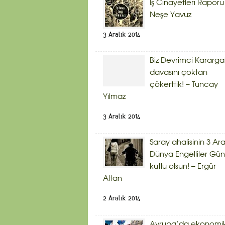
İş Cinayetleri Raporu
Neşe Yavuz
3 Aralık 2014
Biz Devrimci Kararg
davasını çoktan
çökerttik! – Tuncay
Yılmaz
3 Aralık 2014
Saray ahalisinin 3 Ara
Dünya Engelliler Gü
kutlu olsun! – Ergür
Altan
2 Aralık 2014
Avrupa’da ekonomi