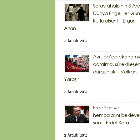
Saray ahalisinin 3 Ara
Dünya Engelliler Gü
kutlu olsun! – Ergür
Altan
2 Aralık 2014
Avrupa’da ekonomi
daralma, süreklileşe
durgunluk – Volkan
Yaraşır
2 Aralık 2014
Erdoğan ve
hempalarını bekley
son – Erdal Kara
2 Aralık 2014