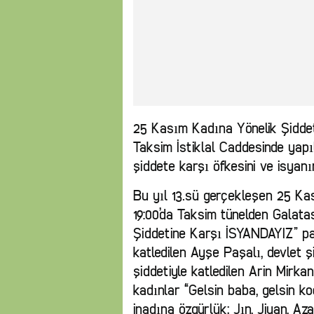
25 Kasım Kadına Yönelik Şidde
Taksim İstiklal Caddesinde yap
şiddete karşı öfkesini ve isyanı
Bu yıl 13.sü gerçekleşen 25 Ka
19:00’da Taksim tünelden Galatas
Şiddetine Karşı İSYANDAYIZ” pa
katledilen Ayşe Paşalı, devlet ş
şiddetiyle katledilen Arin Mirka
kadınlar “Gelsin baba, gelsin koc
inadına özgürlük; Jın, Jiyan, Azad