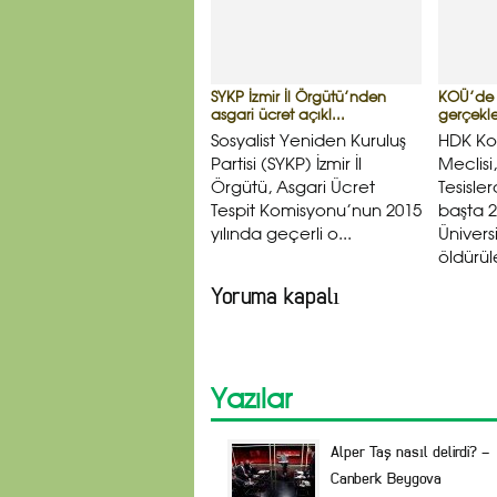
SYKP İzmir İl Örgütü’nden
KOÜ’de 
asgari ücret açıkl...
gerçekleş
Sosyalist Yeniden Kuruluş
HDK Ko
Partisi (SYKP) İzmir İl
Meclisi
Örgütü, Asgari Ücret
Tesisle
Tespit Komisyonu’nun 2015
başta 2
yılında geçerli o...
Ünivers
öldürül
Yoruma kapalı
Yazılar
Alper Taş nasıl delirdi? –
Canberk Beygova