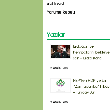
silahlı saldı...
Yoruma kapalı
Yazılar
Erdoğan ve
hempalarını bekley
son – Erdal Kara
2 Aralık 2014
HEP’ten HDP’ye bir
“Zümrüdanka” hikây
– Tuncay Şur
2 Aralık 2014