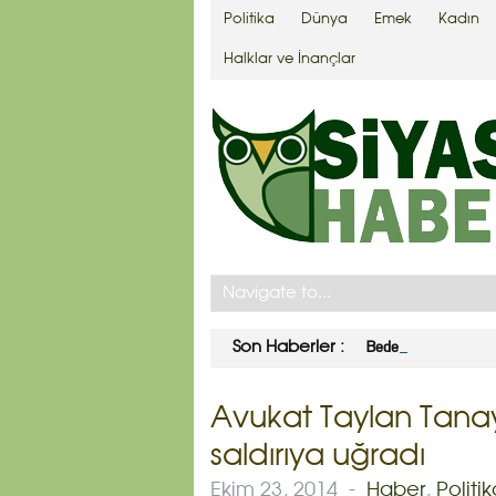
Politika
Dünya
Emek
Kadın
Halklar ve İnançlar
Bedelli askerlik çıktı
Son Haberler :
Avukat Taylan Tanay
saldırıya uğradı
Ekim 23, 2014
-
Haber
,
Politi