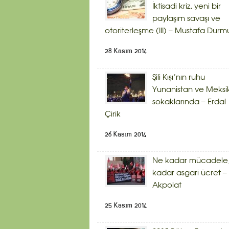
İktisadi kriz, yeni bir
paylaşım savaşı ve
otoriterleşme (III) – Mustafa Durm
28 Kasım 2014
Şili Kışı’nın ruhu
Yunanistan ve Meksi
sokaklarında – Erdal
Çirik
26 Kasım 2014
Ne kadar mücadele,
kadar asgari ücret – 
Akpolat
25 Kasım 2014