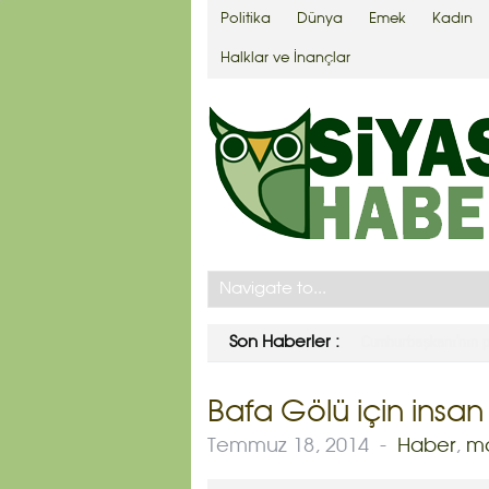
Politika
Dünya
Emek
Kadın
Halklar ve İnançlar
MDDP’nin “Soykırıml
Son Haberler :
Bafa Gölü için insan z
Temmuz 18, 2014
-
Haber
,
m