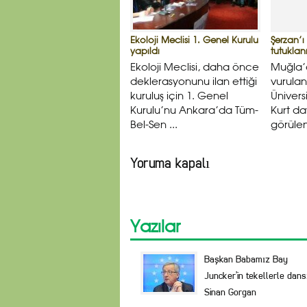
Ekoloji Meclisi 1. Genel Kurulu
Şerzan’ı
yapıldı
tutuklan
Ekoloji Meclisi, daha önce
Muğla’d
deklerasyonunu ilan ettiği
vurulan
kuruluş için 1. Genel
Ünivers
Kurulu’nu Ankara’da Tüm-
Kurt da
Bel-Sen ...
görülen
Yoruma kapalı
Yazılar
Başkan Babamız Bay
Juncker’in tekellerle dans
Sinan Gorgan