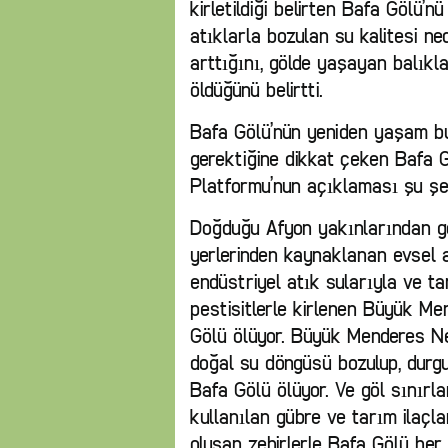
kirletildiği belirten Bafa Gölü’
atıklarla bozulan su kalitesi ne
arttığını, gölde yaşayan balıkla
öldüğünü belirtti.
Bafa Gölü’nün yeniden yaşam bu
gerektiğine dikkat çeken Bafa
Platformu’nun açıklaması şu şek
Doğduğu Afyon yakınlarından gö
yerlerinden kaynaklanan evsel a
endüstriyel atık sularıyla ve t
pestisitlerle kirlenen Büyük Men
Gölü ölüyor. Büyük Menderes Neh
doğal su döngüsü bozulup, durg
Bafa Gölü ölüyor. Ve göl sınırl
kullanılan gübre ve tarım ilaçl
oluşan zehirlerle Bafa Gölü her