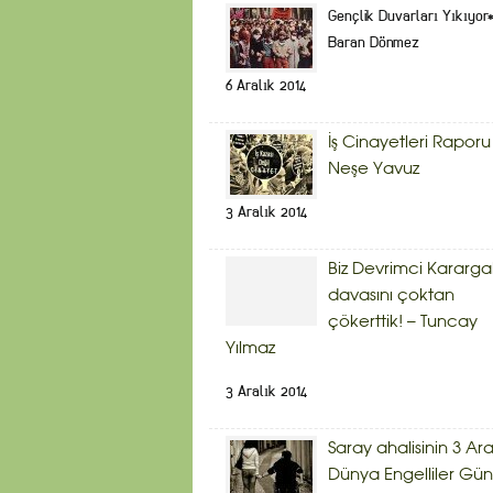
Gençlik Duvarları Yıkıyor
Baran Dönmez
6 Aralık 2014
İş Cinayetleri Raporu
Neşe Yavuz
3 Aralık 2014
Biz Devrimci Kararg
davasını çoktan
çökerttik! – Tuncay
Yılmaz
3 Aralık 2014
Saray ahalisinin 3 Ara
Dünya Engelliler Gü