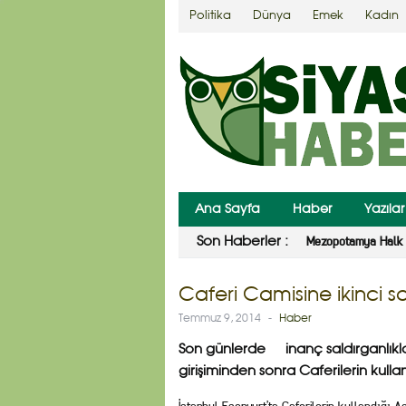
Politika
Dünya
Emek
Kadın
Ana Sayfa
Haber
Yazılar
Mezopotamya Halk 
Son Haberler :
Caferi Camisine ikinci sal
Temmuz 9, 2014
-
Haber
Son günlerde inanç saldırganlıkları 
girişiminden sonra Caferilerin kulla