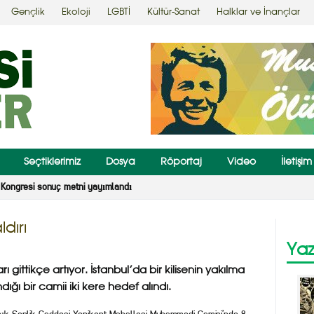
Gençlik
Ekoloji
LGBTİ
Kültür-Sanat
Halklar ve İnançlar
Seçtiklerimiz
Dosya
Röportaj
Video
İletişim
Kongresi sonuç metni yayımlandı
dırı
Yaz
gittikçe artıyor. İstanbul’da bir kilisenin yakılma
ndığı bir camii iki kere hedef alındı.