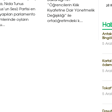
a, Nida Tunus
28 
“Öğrencilerin Kılık
us’un Sesi) Partisi en
Kıyafetine Dair Yönetmelik
 yapılan parlamento
Değişikliği” ile
mlerinde oyların
ortaöğretimdeki k...
Hab
...
Antak
Bingöl
5 Ara
Kartal
ödem
5 Ara
Tokat’
5 Ara
Davuto