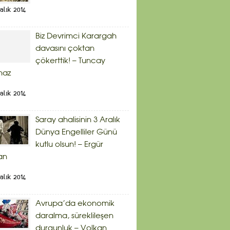
alık 2014
Biz Devrimci Karargah
davasını çoktan
çökerttik! – Tuncay
maz
alık 2014
Saray ahalisinin 3 Aralık
Dünya Engelliler Günü
kutlu olsun! – Ergür
an
alık 2014
Avrupa’da ekonomik
daralma, süreklileşen
durgunluk – Volkan