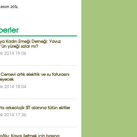
Kasım 2014
erler
ya Kadın Emeği Derneği: Yavuz
’ün yüreği sızlar mı?
lık 2014 19:06
 Cemevi artık elektrik ve su faturasını
eyecek
lık 2014 18:04
ta arkeolojik SİT alanına tütün ektiler
lık 2014 17:36
ğlu: Kaygı iletmek için basına