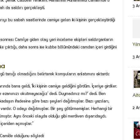
 Aşık Şenlik Caddesi Yenikent Mahallesi Muhammedi Camisi’nde 8
3 Ar
h da saldırı gerçekleşti.
dırıyı bu sabah saatlerinde camiye gelen iki kişinin gerçekleştirdiği
sonrası Cami’ye giden olay yeri inceleme ekipleri saldırganların
Yıl
enle çıktığı, daha sonra ise kubbe bölümündeki camdan içeri girdiğini
3 Ar
na
ü tanığı olmadığını belirterek komşuların anlatımını aktardı:
nda bana geldi, ‘İki kişinin camiye geldiğini gördüm. İçeriye girdiler.
le ezanınızı okutmayacağız’ dedi. Duymadınız mı?’ dedi. Ben
Alt
adaşın ifadesine göre bazı şeyleri dağıtmışlar. Bazı yazıları,
2 Ar
vardır. O odayı dağıtmışlar. Bir şey götürmemişler. Herhangi bir
mıştır. Aynı önceki olayda olduğu gibi merdiven dışarıdaydı.
 içeriden açmışlar.”
Cami’de olduğunu söyledi: