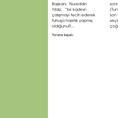
Başkanı Nureddin
sonr
Yıldız, “bir kadının
(Tun
çalışmayı tecih ederek
son
fuhuşa hazırlık yapmış
seçi
oldığunuR...
çoğu
Yoruma kapalı