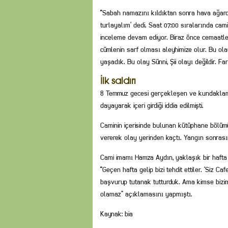
“Sabah namazını kıldıktan sonra hava ağardı.
turlayalım’ dedi. Saat 07:00 sıralarında ca
inceleme devam ediyor. Biraz önce cemaatle 
cümlenin sarf olması aleyhimize olur. Bu olay
yaşadık. Bu olay Sünni, Şii olayı değildir. Fa
İlk saldırı
8 Temmuz gecesi gerçekleşen ve kundaklama i
dayayarak içeri girdiği iddia edilmişti.
Caminin içerisinde bulunan kütüphane bölüm
vererek olay yerinden kaçtı. Yangın sonras
Cami imamı Hamza Aydın, yaklaşık bir hafta ön
“Geçen hafta gelip bizi tehdit ettiler. ‘Siz Ca
başvurup tutanak tutturduk. Ama kimse bizim
olamaz” açıklamasını yapmıştı.
Kaynak: bia