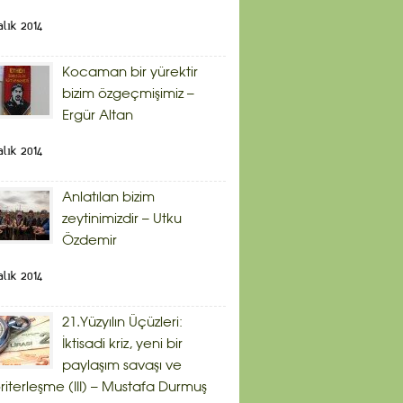
alık 2014
Kocaman bir yürektir
bizim özgeçmişimiz –
Ergür Altan
alık 2014
Anlatılan bizim
zeytinimizdir – Utku
Özdemir
alık 2014
21.Yüzyılın Üçüzleri:
İktisadi kriz, yeni bir
paylaşım savaşı ve
riterleşme (III) – Mustafa Durmuş