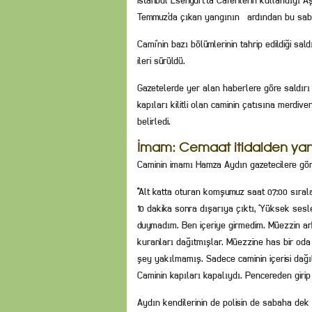
İstanbul Esenyurt’ta Caferilerin kullandığı
Temmuz’da çıkan yangının
ardından bu saba
Cami’nin bazı bölümlerinin tahrip edildiği sal
ileri sürüldü.
Gazetelerde yer alan haberlere göre saldırı 
kapıları kilitli olan caminin çatısına merdiv
belirledi.
İmam: Cemaat itidalden ya
Caminin imamı Hamza Aydın gazetecilere görg
“Alt katta oturan komşumuz saat 07:00 sıraları
10 dakika sonra dışarıya çıktı, ‘Yüksek ses
duymadım. Ben içeriye girmedim. Müezzin ark
kuranları dağıtmışlar. Müezzine has bir oda 
şey yakılmamış. Sadece caminin içerisi dağıl
Caminin kapıları kapalıydı. Pencereden girip
Aydın kendilerinin de polisin de sabaha dek 