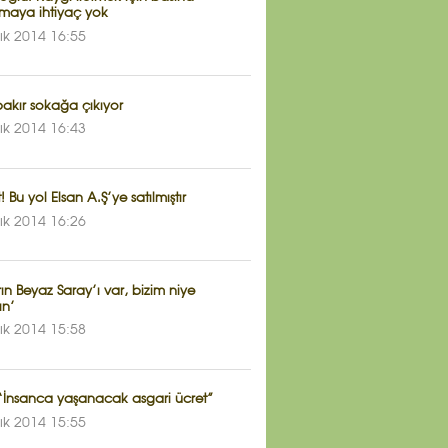
maya ihtiyaç yok
lık 2014 16:55
akır sokağa çıkıyor
lık 2014 16:43
! Bu yol Elsan A.Ş’ye satılmıştır
lık 2014 16:26
ın Beyaz Saray’ı var, bizim niye
ın’
lık 2014 15:58
“İnsanca yaşanacak asgari ücret”
lık 2014 15:55