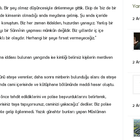
Yar
 Bir şey olmaz düşüncesiyle dinlenmeye gittik. Ekip de ‘biz de bir
mide kimsenin olmadığı anda meydana gelmiş. Şu anda içeride
2 Ar
konuştum. Biz her zaman itidalden, huzurdan yanayız. Yanlış bir
ı bir Sünni’nin yapması mümkün değildir. Biz yıllardır iç içe
rklı bir olaydır. Herhangi bir şeye fırsat vermeyeceğiz.”
ddiası bulunan yangında ise kimliği belirsiz kişilerin merdiven
2 Ar
ünü ateşe verenler, daha sonra minberin bulunduğu alanı da ateşe
ında cami içerisinde ve kütüphane bölümünde maddi hasar oluştu.
ce tehdit edildiklerini ve polise başvurduklarını belirterek,
ferisiniz taşa tapıyorsunuz, caminizi yakacağız’ dediler. Biz polise
2 Ar
le gelip ilgilenmedi. Yazık günahtır bunları yapan Müslüman