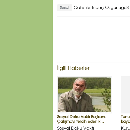
Caferilerİnanç Özgürlüğü
S
Şeriat
İlgili Haberler
Sosyal Doku Vakfı Başkanı:
Tunu
Çalışmayı tercih eden k...
kayb
Sosyal Doku Vakfı
Kuru