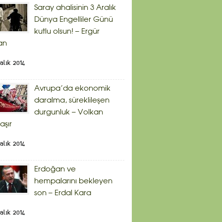
Saray ahalisinin 3 Aralık
Dünya Engelliler Günü
kutlu olsun! – Ergür
an
alık 2014
Avrupa’da ekonomik
daralma, süreklileşen
durgunluk – Volkan
aşır
alık 2014
Erdoğan ve
hempalarını bekleyen
son – Erdal Kara
alık 2014