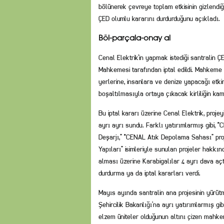
bölünerek çevreye toplam etkisinin gizlendiğ
ÇED olumlu kararını durdurduğunu açıkladı.
Böl-parçala-onay al
Cenal Elektrik’in yapmak istediği santralin 
Mahkemesi tarafından iptal edildi. Mahkeme 
yerlerine, insanlara ve denize yapacağı etk
boşaltılmasıyla ortaya çıkacak kirliliğin ka
Bu iptal kararı üzerine Cenal Elektrik, proje
ayrı ayrı sundu. Farklı yatırımlarmış gibi, 
Deşarjı,” “CENAL Atık Depolama Sahası” proj
Yapıları” isimleriyle sunulan projeler hakkı
alması üzerine Karabigalılar 4 ayrı dava aç
durdurma ya da iptal kararları verdi.
Mayıs ayında santralin ana projesinin yürüt
Şehircilik Bakanlığı’na ayrı yatırımlarmış gi
elzem üniteler olduğunun altını çizen mahkem