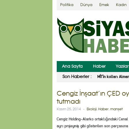
Politika
Dünya
Emek
Kadın
Ana Sayfa
Haber
Yazılar
MİT’in kolları Alma
Son Haberler :
Cengiz İnşaat’ın ÇED 
tutmadı
Kasım 25, 2014
-
Ekoloji
,
Haber
,
manşet
Cengiz Holding-Alarko ortaklığındaki Cenal 
ayrı projeymiş gibi gösterilen son parçasın