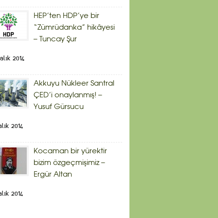
HEP’ten HDP’ye bir
“Zümrüdanka” hikâyesi
– Tuncay Şur
alık 2014
Akkuyu Nükleer Santral
ÇED’i onaylanmış! –
Yusuf Gürsucu
alık 2014
Kocaman bir yürektir
bizim özgeçmişimiz –
Ergür Altan
alık 2014