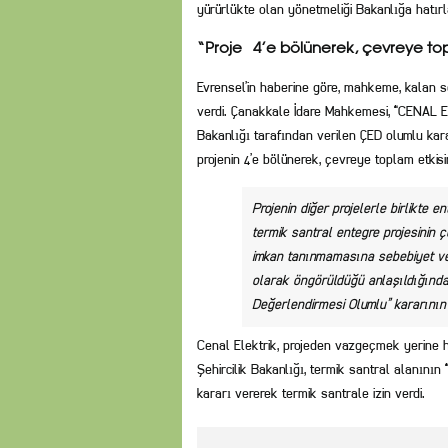
yürürlükte olan yönetmeliği Bakanlığa hatırla
“Proje 4’e bölünerek, çevreye topl
Evrensel’in haberine göre, mahkeme, kalan 
verdi. Çanakkale İdare Mahkemesi, “CENAL Ene
Bakanlığı tarafından verilen ÇED olumlu ka
projenin 4’e bölünerek, çevreye toplam etkisin
Projenin diğer projelerle birlikte 
termik santral entegre projesinin ç
imkan tanınmamasına sebebiyet ver
olarak öngörüldüğü anlaşıldığından
Değerlendirmesi Olumlu” kararının 
Cenal Elektrik, projeden vazgeçmek yerine h
Şehircilik Bakanlığı, termik santral alanının 
kararı vererek termik santrale izin verdi.