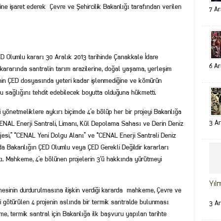
ine işaret ederek Çevre ve Şehircilik Bakanlığı tarafından verilen
7 Ar
ÇED Olumlu kararı 30 Aralık 2013 tarihinde Çanakkale İdare
6 Ar
kararında santralin tarım arazilerine, doğal yaşama, yerleşim
inin ÇED dosyasında yeteri kadar işlenmediğine ve kömürün
mu sağlığını tehdit edebilecek boyutta olduğuna hükmetti.
yi yönetmeliklere aykırı biçimde 4’e bölüp her bir projeyi Bakanlığa
3 Ar
“CENAL Enerji Santrali, Limanı, Kül Depolama Sahası ve Derin Deniz
esi,” “CENAL Yeni Dolgu Alanı” ve “CENAL Enerji Santrali Deniz
nda Bakanlığın ÇED Olumlu veya ÇED Gerekli Değildir kararları
tı. Mahkeme, 4’e bölünen projelerin 3‘ü hakkında yürütmeyi
Yıl
mesinin durdurulmasına ilişkin verdiği kararda mahkeme, Çevre ve
bi götürülen 4 projenin aslında bir termik santralde bulunması
3 Ar
e, termik santral için Bakanlığa ilk başvuru yapılan tarihte