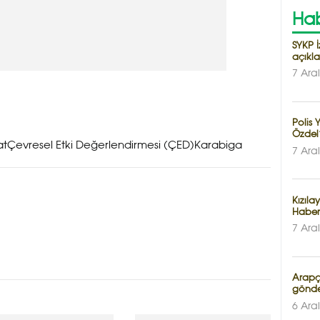
Hab
SYKP İ
açıkl
7 Ara
Polis
Özdel’
atÇevresel Etki Değerlendirmesi (ÇED)Karabiga
7 Ara
Kızıla
Haber
7 Ara
Arapça
gönde
6 Ara