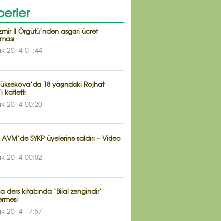
erler
zmir İl Örgütü’nden asgari ücret
aması
lık 2014 01:44
 Yüksekova’da 18 yaşındaki Rojhat
i katletti
lık 2014 00:20
y AVM’de SYKP üyelerine saldırı – Video
lık 2014 00:02
 ders kitabında ‘Bilal zengindir’
rmesi
lık 2014 17:57