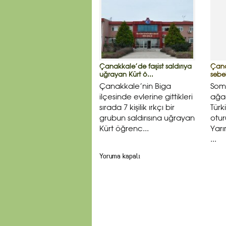
Çanakkale’de faşist saldırıya
Çana
uğrayan Kürt ö...
sebeb
Çanakkale’nin Biga
Soma
ilçesinde evlerine gittikleri
ağac
sırada 7 kişilik ırkçı bir
Tür
grubun saldırısına uğrayan
otu
Kürt öğrenc...
Yar
...
Yoruma kapalı