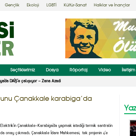
Gençlik
Ekoloji
LGBTİ
Kültür-Sanat
Halklar ve İnançlar
Seçtiklerimiz
Dosya
Röportaj
Video
İletişim
nya’da DAİŞ’e çalışıyor – Zana Azadi
oyunu Çanakkale karabiga’da
Yaz
Elektrik’in Çanakkale-Karabiga’da yapmak istediği termik santralin
a da onay çıkmadı. Çanakkale İdare Mahkemesi, tek projenin 4’e