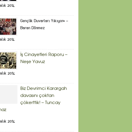
alık 2014
Gençlik Duvarları Yıkıyor* –
Baran Dönmez
alık 2014
İş Cinayetleri Raporu –
Neşe Yavuz
alık 2014
Biz Devrimci Karargah
davasını çoktan
çökerttik! – Tuncay
maz
alık 2014