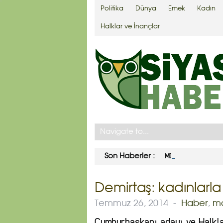
Politika
Dünya
Emek
Kadın
Halklar ve İnançlar
MDDP’nin “Soykırıml
Son Haberler :
Demirtaş: kadınlarla
Temmuz 26, 2014
-
Haber
,
m
Cumhurbaşkanı adayı ve Halkla