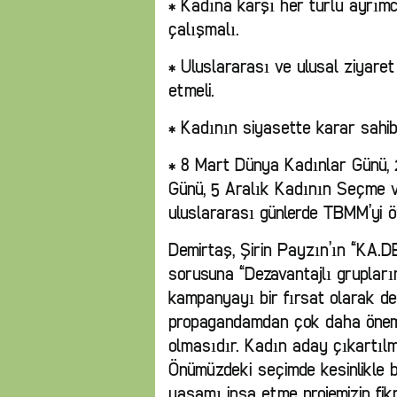
* Kadına karşı her türlü ayrımcı
çalışmalı.
* Uluslararası ve ulusal ziyaret
etmeli.
* Kadının siyasette karar sahib
* 8 Mart Dünya Kadınlar Günü,
Günü, 5 Aralık Kadının Seçme v
uluslararası günlerde TBMM’yi ö
Demirtaş, Şirin Payzın’ın “KA.D
sorusuna “Dezavantajlı grupların
kampanyayı bir fırsat olarak de
propagandamdan çok daha öneml
olmasıdır. Kadın aday çıkartılma
Önümüzdeki seçimde kesinlikle bi
yaşamı inşa etme projemizin fikr