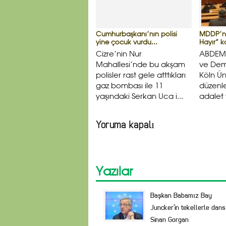
Cumhurbaşkanı’nın polisi
MDDP’ni
yine çocuk vurdu...
Hayır” ko
Cizre’nin Nur
ABDEM’
Mahallesi’nde bu akşam
ve Demo
polisler rast gele atttıkları
Köln Ün
gaz bombası ile 11
düzenle
yaşındaki Serkan Uca i...
adalet 
Yoruma kapalı
Yazılar
Başkan Babamız Bay
Juncker’in tekellerle dans
Sinan Gorgan