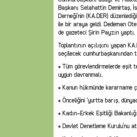
Başkanı Selahattin Demirtaş, İ
Derneği’nin (KA.DER) düzenlediği 
ile bir araya geldi. Dedeman Ot
de gazeteci Şirin Payzın yaptı.
Toplantının açılışını yapan KA
seçilecek cumhurbaşkanından tale
* Tüm görevlendirmelerde eşit te
uygun davranmalı.
* Kanun hükmünde kararname çı
* Önceliğini ‘yurtta barış, dünya
* Kadın-Erkek Eşitliği Bakanlığı
* Devlet Denetleme Kurulu’nu ata