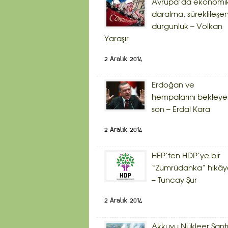
Avrupa’da ekonomi
daralma, süreklileşe
durgunluk – Volkan
Yaraşır
2 Aralık 2014
Erdoğan ve
hempalarını bekley
son – Erdal Kara
2 Aralık 2014
HEP’ten HDP’ye bir
“Zümrüdanka” hikây
– Tuncay Şur
2 Aralık 2014
Akkuyu Nükleer Sant