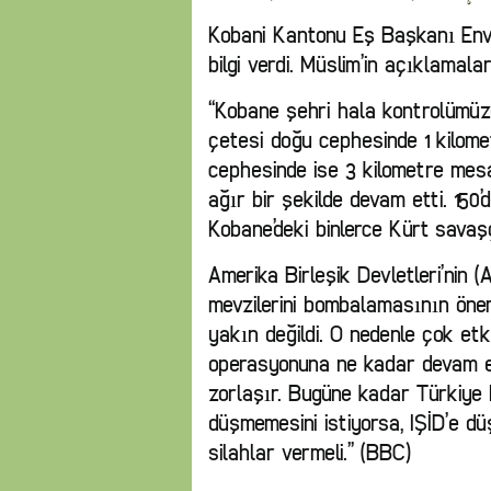
Kobani Kantonu Eş Başkanı Enve
bilgi verdi. Müslim’in açıklamalar
‘‘Kobane şehri hala kontrolümü
çetesi doğu cephesinde 1 kilome
cephesinde ise 3 kilometre mes
ağır bir şekilde devam etti. 150’
Kobane’deki binlerce Kürt savaş
Amerika Birleşik Devletleri’nin 
mevzilerini bombalamasının öne
yakın değildi. O nedenle çok etk
operasyonuna ne kadar devam e
zorlaşır. Bugüne kadar Türkiye
düşmemesini istiyorsa, IŞİD’e 
silahlar vermeli.’’ (BBC)