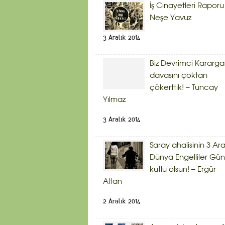
İş Cinayetleri Raporu
Neşe Yavuz
3 Aralık 2014
Biz Devrimci Kararg
davasını çoktan
çökerttik! – Tuncay
Yılmaz
3 Aralık 2014
Saray ahalisinin 3 Ara
Dünya Engelliler Gü
kutlu olsun! – Ergür
Altan
2 Aralık 2014