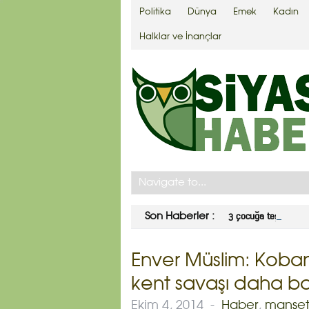
Politika
Dünya
Emek
Kadın
Halklar ve İnançlar
3 çocuğa teşvikte ye
Son Haberler :
Enver Müslim: Koba
kent savaşı daha b
Ekim 4, 2014
-
Haber
,
manşe