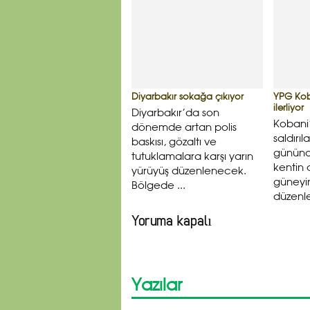
Diyarbakır sokağa çıkıyor
YPG Kob
ilerliyor
Diyarbakır’da son
Kobani’
dönemde artan polis
saldırıl
baskısı, gözaltı ve
gününd
tutuklamalara karşı yarın
kentin
yürüyüş düzenlenecek.
güneyin
Bölgede ...
düzenled
Yoruma kapalı
Yazılar