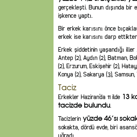
gerçekleşti. Bunun dışında bir e
işkence yaptı.
Bir erkek karısını önce bıçakla
erkek ise karısını darp ettikte
Erkek şiddetinin yaşandığı iller
Antep (2), Aydın (2), Batman, Bol
(2), Erzurum, Eskişehir (2), Hatay,
Konya (2), Sakarya (3), Samsun, 
Taciz
Erkekler Haziran’da 11 ilde
13 k
.
tacizde bulundu
Tacizlerin
yüzde 46’sı soka
sokakta, dördü evde, biri asansör
uğradı.