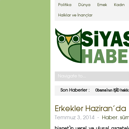
Politika
Dünya
Emek
Kadın
Halklar ve İnançlar
Obama’nın IŞİD hakk
Son Haberler :
Erkekler Haziran’da
Temmuz 3, 2014
-
Haber
,
sür
bianet’in yerel ve ulusal gazete