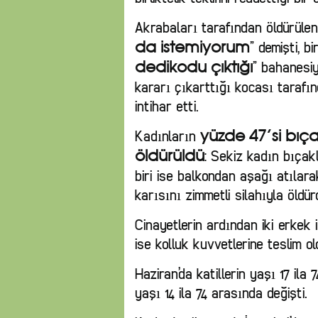
Akrabaları tarafından öldürülen 
” demişti, b
da istemiyorum
” bahanesiy
dedikodu çıktığı
kararı çıkarttığı kocası tarafın
intihar etti.
Kadınların
yüzde 47’si bıçak
: Sekiz kadın bıçakla
öldürüldü
biri ise balkondan aşağı atılara
karısını zimmetli silahıyla öldür
Cinayetlerin ardından iki erkek in
ise kolluk kuvvetlerine teslim ol
Haziran’da katillerin yaşı 17 ila
yaşı 14 ila 74 arasında değişti.