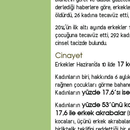
derlediği haberlere göre, erkek
öldürdü, 26 kadına tecavüz etti, 
2014’ün ilk altı ayında erkekler
çocuğuna tecavüz etti, 292 kad
cinsel tacizde bulundu.
Cinayet
Erkekler Haziran’da 10 ilde
17 k
Kadınların biri, hakkında 6 ayl
rağmen çocukları görme bahanes
Kadınların
yüzde 17,6’sı is
Kadınların
yüzde 53’ünü ko
(
17,6 ile erkek akrabalar
kocaları, üçünü erkek akrabaları, i
birliktelik teklifini reddettiği bir