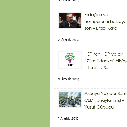
2 Aralık 2014
Erdoğan ve
hempalarını bekley
son – Erdal Kara
2 Aralık 2014
HEP’ten HDP’ye bir
“Zümrüdanka” hikây
– Tuncay Şur
2 Aralık 2014
Akkuyu Nükleer Sant
ÇED’i onaylanmış! –
Yusuf Gürsucu
1 Aralık 2014