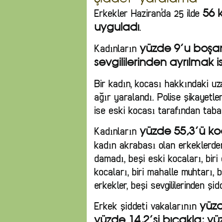
Erkekler Haziran’da 25 ilde
56 
.
uyguladı
Kadınların
yüzde 9’u boşan
sevgililerinden ayrılmak is
Bir kadın, kocası hakkındaki u
ağır yaralandı. Polise şikayetle
ise eski kocası tarafından taba
Kadınların
yüzde 55,3’ü ko
kadın akrabası olan erkeklerden 
damadı, beşi eski kocaları, biri esk
kocaları, biri mahalle muhtarı, b
erkekler, beşi sevgililerinden şid
Erkek şiddeti vakalarının
yüzd
yüzde 14,2’si bıçakla; yüzd