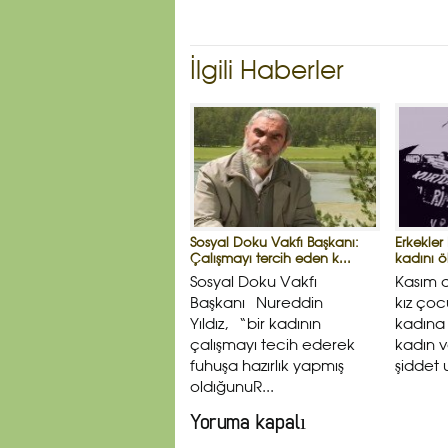
İlgili Haberler
Sosyal Doku Vakfı Başkanı:
Erkekler
Çalışmayı tercih eden k...
kadını ö
Sosyal Doku Vakfı
Kasım 
Başkanı Nureddin
kız çoc
Yıldız, “bir kadının
kadına 
çalışmayı tecih ederek
kadın 
fuhuşa hazırlık yapmış
şiddet 
oldığunuR...
Yoruma kapalı