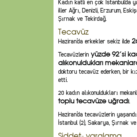
Kadın katli en çok İstanbul’da y
iller Ağrı, Denizli, Erzurum, Eskiş
Şırnak ve Tekirdağ.
Tecavüz
Haziran’da erkekler sekiz ilde
2
Tecavüzlerin
yüzde 92’si ka
alıkonuldukları mekanla
doktoru tecavüz ederken, bir 
etti.
20 kadın alıkonuldukları mekan
.
toplu tecavüze uğradı
Haziran’da tecavüzlerin yaşandığı
İstanbul (2), Sakarya, Şırnak ve
Şiddet- yaralama