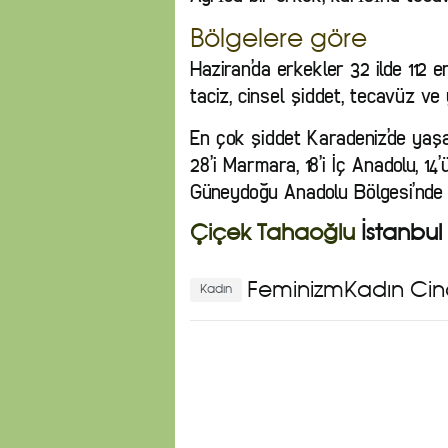
Bölgelere göre
Haziran’da erkekler 32 ilde 112 
taciz, cinsel şiddet, tecavüz v
En çok şiddet Karadeniz’de yaşa
28’i Marmara, 18’i İç Anadolu, 14’
Güneydoğu Anadolu Bölgesi’nde
Çiçek Tahaoğlu
İstanbul
Feminizm
Kadın Cin
Kadın