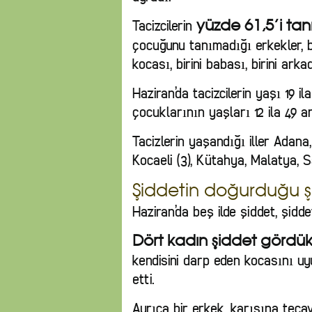
Tacizcilerin
yüzde 61,5’i tan
çocuğunu tanımadığı erkekler, bi
kocası, birini babası, birini arka
Haziran’da tacizcilerin yaşı 19 i
çocuklarının yaşları 12 ila 49 a
Tacizlerin yaşandığı iller Adana,
Kocaeli (3), Kütahya, Malatya,
Şiddetin doğurduğu ş
Haziran’da beş ilde şiddet, şidde
Dört kadın şiddet gördükl
kendisini darp eden kocasını u
etti.
Ayrıca bir erkek, karısına tecav