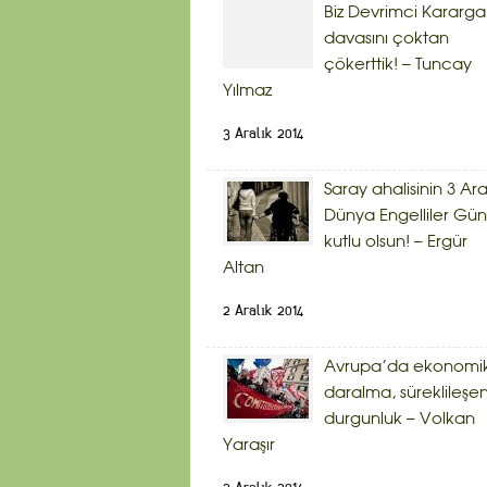
Biz Devrimci Kararg
davasını çoktan
çökerttik! – Tuncay
Yılmaz
3 Aralık 2014
Saray ahalisinin 3 Ara
Dünya Engelliler Gü
kutlu olsun! – Ergür
Altan
2 Aralık 2014
Avrupa’da ekonomi
daralma, süreklileşe
durgunluk – Volkan
Yaraşır