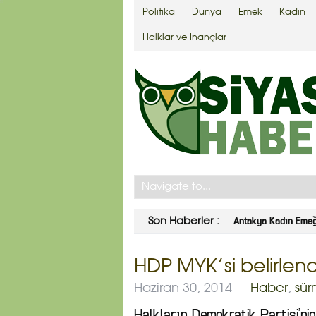
Politika
Dünya
Emek
Kadın
Halklar ve İnançlar
Antakya Kadın Emeği 
Son Haberler :
HDP MYK’si belirlend
Haziran 30, 2014
-
Haber
,
sür
Halkların Demokratik Partisi’ni