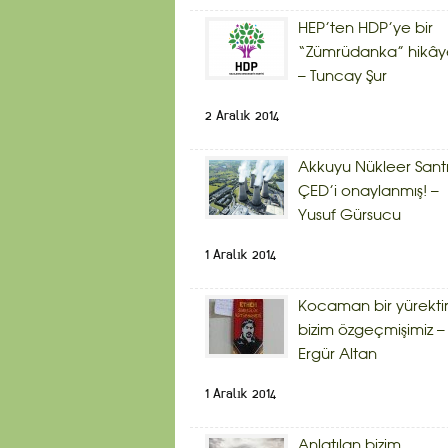
HEP’ten HDP’ye bir
“Zümrüdanka” hikây
– Tuncay Şur
2 Aralık 2014
Akkuyu Nükleer Sant
ÇED’i onaylanmış! –
Yusuf Gürsucu
1 Aralık 2014
Kocaman bir yürekti
bizim özgeçmişimiz –
Ergür Altan
1 Aralık 2014
Anlatılan bizim