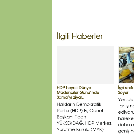
İlgili Haberler
HDP heyeti Dünya
İşçi sın
Madenciler Günü’nde
Soyer
Soma’yı ziyar...
Yeniden
Halkların Demokratik
tartış
Partisi (HDP) Eş Genel
ediyoru
Başkanı Figen
hareket
YÜKSEKDAĞ, HDP Merkez
daha et
Yürütme Kurulu (MYK)
geniş ha