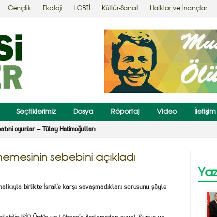
Gençlik
Ekoloji
LGBTİ
Kültür-Sanat
Halklar ve İnançlar
Seçtiklerimiz
Dosya
Röportaj
Video
İletişim
batıni oyunlar – Tülay Hatimoğulları
rmemesinin sebebini açıkladı
Yaz
n halkıyla birlikte İsrail’e karşı savaşmadıkları sorusunu şöyle