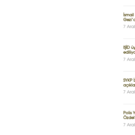
İsmail
Gezi’
7 Ara
IŞİD ü
ediliy
7 Ara
SYKP İ
açıkl
7 Ara
Polis
Özdel’
7 Ara