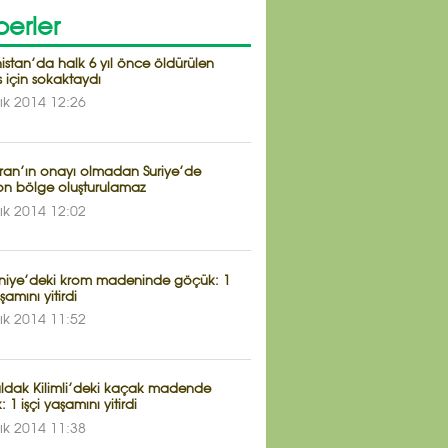
erler
stan’da halk 6 yıl önce öldürülen
s için sokaktaydı
lık 2014 12:26
İran’ın onayı olmadan Suriye’de
n bölge oluşturulamaz
lık 2014 12:02
iye’deki krom madeninde göçük: 1
şamını yitirdi
lık 2014 11:52
ldak Kilimli’deki kaçak madende
 1 işçi yaşamını yitirdi
lık 2014 11:38