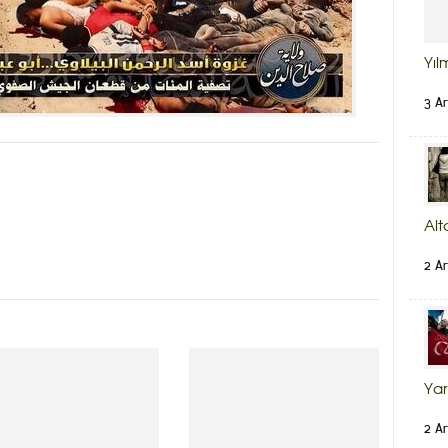
Yıl
3 Ar
Alt
2 Ar
Yar
2 Ar