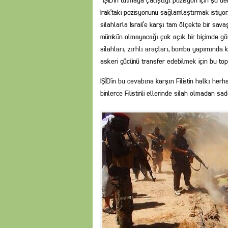
¨IŞİD’in tutmaya çalıştığı pozisyon için şu d
Irak’taki pozisyonunu sağlamlaştırmak istiyo
silahlarla Israil’e karşı tam ölçekte bir sa
mümkün olmayacağı çok açık bir biçimde gör
silahları, zırhlı araçları, bomba yapımında k
askeri gücünü transfer edebilmek için bu top
IŞİD’in bu cevabına karşın Filistin halkı herh
binlerce Filistinli ellerinde silah olmadan sade