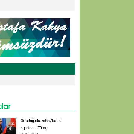
ılar
Ortadoğu’da zahiri/batıni
oyunlar – Tülay