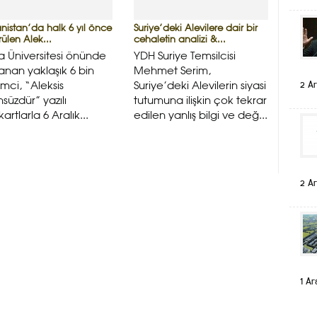
nistan’da halk 6 yıl önce
Suriye’deki Alevilere dair bir
ülen Alek...
cehaletin analizi &...
a Üniversitesi önünde
YDH Suriye Temsilcisi
anan yaklaşık 6 bin
Mehmet Serim,
2 Ar
mci, “Aleksis
Suriye’deki Alevilerin siyasi
süzdür” yazılı
tutumuna ilişkin çok tekrar
artlarla 6 Aralık...
edilen yanlış bilgi ve değ...
2 Ar
1 Ar