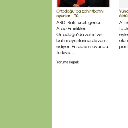
Ortadoğu’da zahiri/batıni
Yuna
oyunlar – Tü...
öldür
ABD, Batı, İsrail, gerici
Atin
Arap Emirlikleri
topl
Ortadoğu’da zahiri ve
eyle
batıni oyunlarına devam
ölüm
ediyor. En acemi oyuncu
pank
Türkiye...
Yoruma kapalı