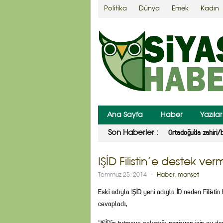
Politika
Dünya
Emek
Kadın
Ana Sayfa
Haber
Yazılar
Ortadoğu’da zahiri/
Son Haberler :
IŞİD Filistin’e destek ve
Temmuz 25, 2014
-
Haber
,
manşet
Eski adıyla IŞİD yeni adıyla İD neden Filisti
cevapladı,