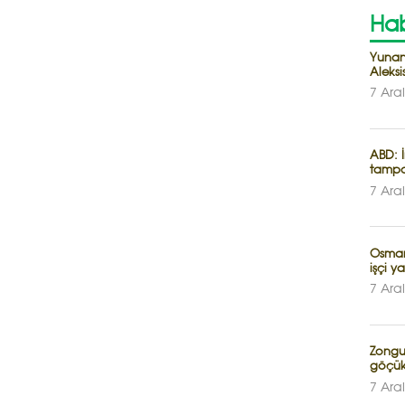
Hab
Yunani
Aleksi
7 Ara
ABD: 
tampo
7 Ara
Osman
işçi ya
7 Ara
Zongu
göçük:
7 Ara