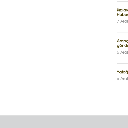
Kızıla
Haber
7 Ara
Arapça
gönde
6 Ara
Yatağ
6 Ara