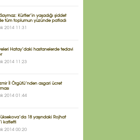
 Saymaz: Kürtler’in yaşadığı şiddet
de tüm toplumun yüzünde patladı
lık 2014 11:31
yeleri Hatay’daki hastanelerde tedavi
or
lık 2014 11:23
zmir İl Örgütü’nden asgari ücret
aması
lık 2014 01:44
 Yüksekova’da 18 yaşındaki Rojhat
i katletti
lık 2014 00:20