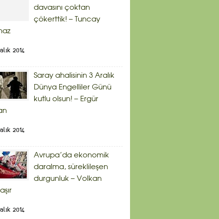
davasını çoktan
çökerttik! – Tuncay
maz
alık 2014
Saray ahalisinin 3 Aralık
Dünya Engelliler Günü
kutlu olsun! – Ergür
an
alık 2014
Avrupa’da ekonomik
daralma, süreklileşen
durgunluk – Volkan
aşır
alık 2014