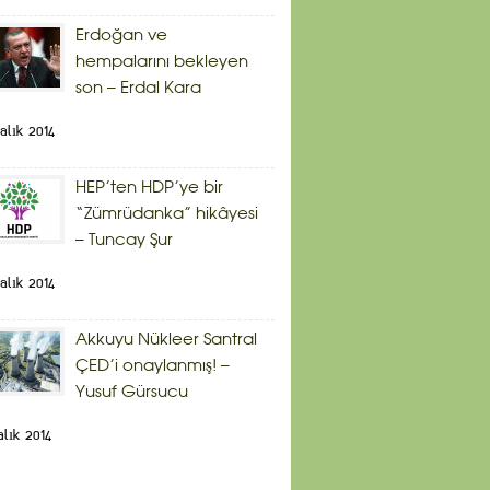
Erdoğan ve
hempalarını bekleyen
son – Erdal Kara
alık 2014
HEP’ten HDP’ye bir
“Zümrüdanka” hikâyesi
– Tuncay Şur
alık 2014
Akkuyu Nükleer Santral
ÇED’i onaylanmış! –
Yusuf Gürsucu
alık 2014