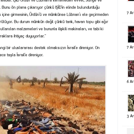
enilebilir: IŞİD Ürdün ve Lübnan’a ilerlemeden evvel, Suriye ve
r. Bunu ön plana çıkarıyor çünkü IŞİD’in elinde bulundurduğu
7 Ar
vaş içine girmesinin, Ürdün’ü ve mümkünse Lübnan’ı ele geçirmeden
ülüyor. Bu durum mümkün değil çünkü tank, havan topu gibi ağır
ullanılan malzemeleri ve bununla ilişkili makinaları, ve tabi ki
raklara ihtiyaç duyuyorlar.¨
7 Ar
angi bir uluslararası destek olmaksızın İsrail’e direniyor. On
ce taşla İsrail’e direniyor.
6 Ar
3 Ar