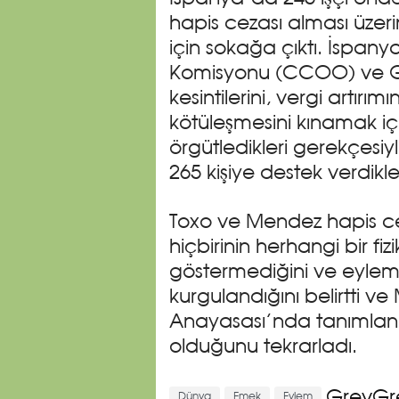
hapis cezası alması üzeri
için sokağa çıktı. İspanya
Komisyonu (CCOO) ve Gene
kesintilerini, vergi artırımı
kötüleşmesini kınamak için
örgütledikleri gerekçesiy
265 kişiye destek verdikler
Toxo ve Mendez hapis cez
hiçbirinin herhangi bir fiz
göstermediğini ve eylemle
kurgulandığını belirtti 
Anayasası’nda tanımlanm
olduğunu tekrarladı.
GrevGre
Dünya
Emek
Eylem