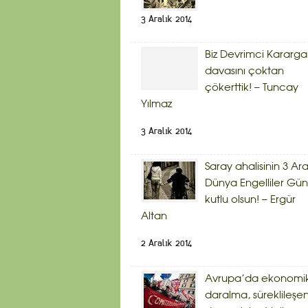
3 Aralık 2014
Biz Devrimci Kararg
davasını çoktan
çökerttik! – Tuncay
Yılmaz
3 Aralık 2014
Saray ahalisinin 3 Ara
Dünya Engelliler Gü
kutlu olsun! – Ergür
Altan
2 Aralık 2014
Avrupa’da ekonomi
daralma, süreklileşe