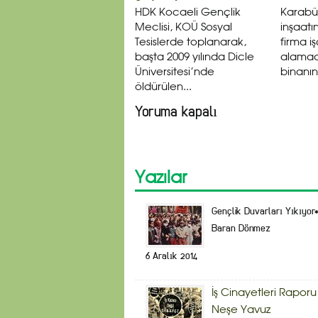
HDK Kocaeli Gençlik
Karabük
Meclisi, KOÜ Sosyal
inşaatı
Tesislerde toplanarak,
firma iş
başta 2009 yılında Dicle
alamadı
Üniversitesi’nde
binanın.
öldürülen...
Yoruma kapalı
Yazılar
Gençlik Duvarları Yıkıyor
Baran Dönmez
6 Aralık 2014
İş Cinayetleri Raporu
Neşe Yavuz