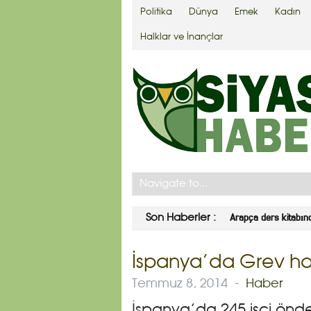
Politika
Dünya
Emek
Kadın
Halklar ve İnançlar
Arapça ders kitabınd
Son Haberler :
İspanya’da Grev hak
Temmuz 8, 2014
-
Haber
İspanya’da 245 işçi önder