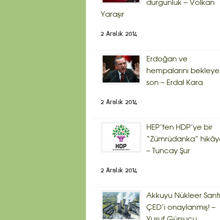
durgunluk – Volkan
Yaraşır
2 Aralık 2014
Erdoğan ve
hempalarını bekley
son – Erdal Kara
2 Aralık 2014
HEP’ten HDP’ye bir
“Zümrüdanka” hikây
– Tuncay Şur
2 Aralık 2014
Akkuyu Nükleer Sant
ÇED’i onaylanmış! –
Yusuf Gürsucu