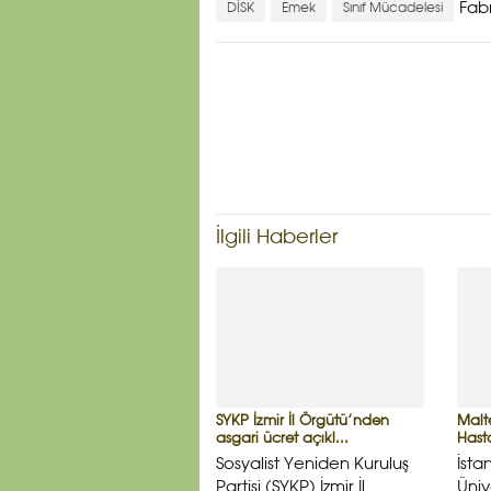
Fab
DİSK
Emek
Sınıf Mücadelesi
İlgili Haberler
SYKP İzmir İl Örgütü’nden
Malte
asgari ücret açıkl...
Hasta
Sosyalist Yeniden Kuruluş
İsta
Partisi (SYKP) İzmir İl
Üniv