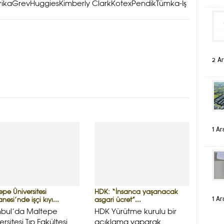
rikaGrevHuggiesKimberly ClarkKotexPendik
Tümka-İş
2 Ar
1 Ar
pe Üniversitesi
HDK: “İnsanca yaşanacak
1 Ar
nesi’nde işçi kıyı...
asgari ücret”...
nbul’da Maltepe
HDK Yürütme kurulu bir
ersitesi Tıp Fakültesi
açıklama yaparak