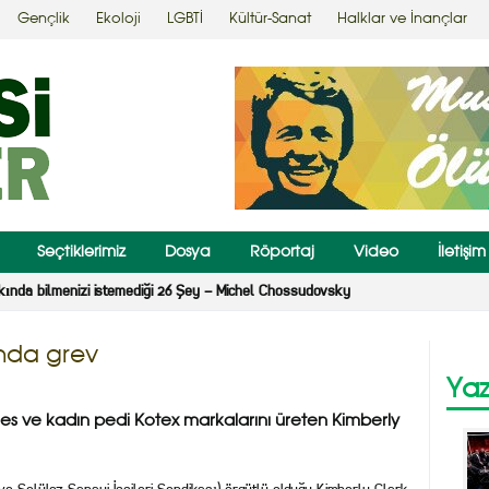
Gençlik
Ekoloji
LGBTİ
Kültür-Sanat
Halklar ve İnançlar
Seçtiklerimiz
Dosya
Röportaj
Video
İletişim
kında bilmenizi istemediği 26 Şey – Michel Chossudovsky
ında grev
Yaz
es ve kadın pedi Kotex markalarını üreten Kimberly