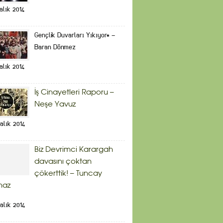
alık 2014
Gençlik Duvarları Yıkıyor* –
Baran Dönmez
alık 2014
İş Cinayetleri Raporu –
Neşe Yavuz
alık 2014
Biz Devrimci Karargah
davasını çoktan
çökerttik! – Tuncay
maz
alık 2014