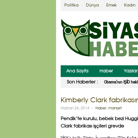
Politika
Dünya
Emek
Kadın
Ana Sayfa
Haber
Yazılar
Obama’nın IŞİD hak
Son Haberler :
Kimberly Clark fabrikas
Haziran 26, 2014
-
Haber
,
manşet
Pendik’te kurulu, bebek bezi Huggi
Clark fabrikası işçileri grevde