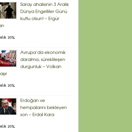
Saray ahalisinin 3 Aralık
Dünya Engelliler Günü
kutlu olsun! – Ergür
an
alık 2014
Avrupa’da ekonomik
daralma, süreklileşen
durgunluk – Volkan
aşır
alık 2014
Erdoğan ve
hempalarını bekleyen
son – Erdal Kara
alık 2014