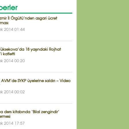
erler
zmir İl Örgütü’nden asgari ücret
aması
lık 2014 01:44
 Yüksekova’da 18 yaşındaki Rojhat
i katletti
lık 2014 00:20
y AVM’de SYKP üyelerine saldırı – Video
lık 2014 00:02
 ders kitabında ‘Bilal zengindir’
rmesi
lık 2014 17:57