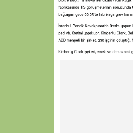
DİSK’e bağlı Tümka-İş sendikası (Tüm Kağıt v
fabrikasında TİS görüşmelerinin sonucunda t
bağlayan gece 00.05′te fabrikaya grev kararı
İstanbul Pendik Kavakpınar’da üretim yapan K
ped vb. üretimi yapılıyor. Kimberly Clark, B
ABD menşeli bir şirket. 230 işçinin çalıştığı 
Kimberly Clark işçileri, emek ve demokrasi g