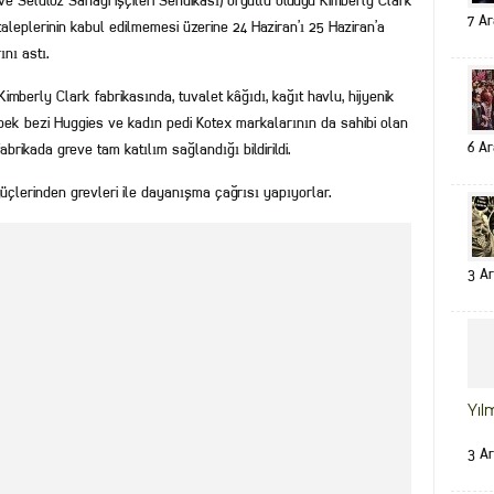
e Selüloz Sanayi İşçileri Sendikası) örgütlü olduğu Kimberly Clark
7 Ar
aleplerinin kabul edilmemesi üzerine 24 Haziran’ı 25 Haziran’a
nı astı.
imberly Clark fabrikasında, tuvalet kâğıdı, kağıt havlu, hijyenik
ebek bezi Huggies ve kadın pedi Kotex markalarının da sahibi olan
6 Ar
fabrikada greve tam katılım sağlandığı bildirildi.
üçlerinden grevleri ile dayanışma çağrısı yapıyorlar.
3 Ar
Yıl
3 Ar