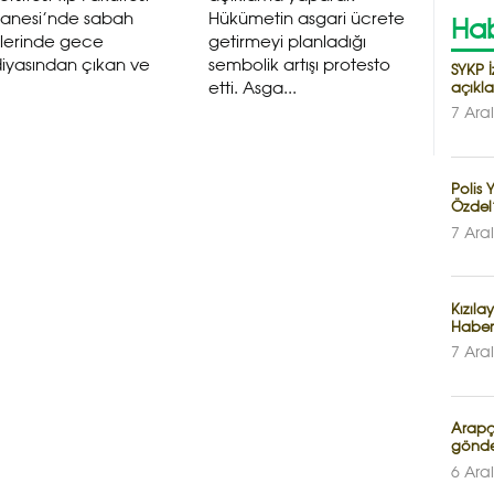
tanesi’nde sabah
Hükümetin asgari ücrete
Hab
tlerinde gece
getirmeyi planladığı
iyasından çıkan ve
sembolik artışı protesto
SYKP İ
açıkl
etti. Asga...
7 Ara
Polis
Özdel’
7 Ara
Kızıla
Haber
7 Ara
Arapça
gönde
6 Ara