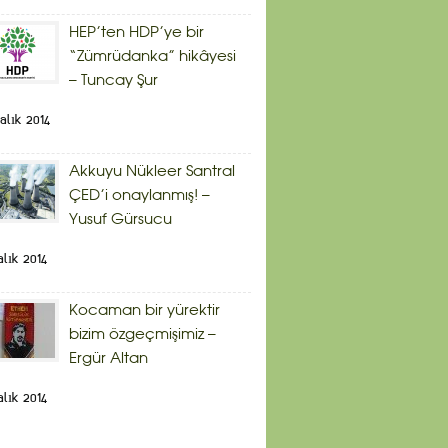
HEP’ten HDP’ye bir
“Zümrüdanka” hikâyesi
– Tuncay Şur
alık 2014
Akkuyu Nükleer Santral
ÇED’i onaylanmış! –
Yusuf Gürsucu
alık 2014
Kocaman bir yürektir
bizim özgeçmişimiz –
Ergür Altan
alık 2014