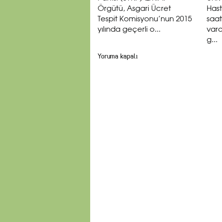
Örgütü, Asgari Ücret
Has
Tespit Komisyonu’nun 2015
saa
yılında geçerli o...
vard
g...
Yoruma kapalı