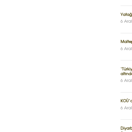
Yatağ
6 Ara
Maltep
6 Ara
‘Türki
altınd
6 Ara
KOÜ’d
6 Ara
Diyarba