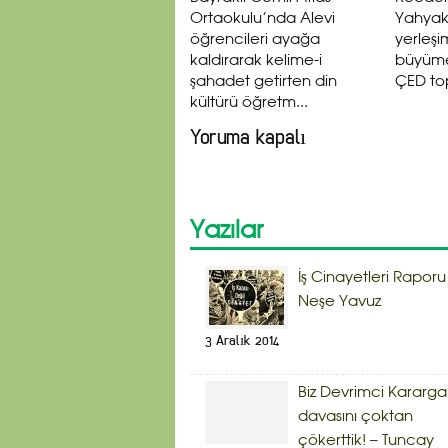
Ortaokulu’nda Alevi
Yahyak
öğrencileri ayağa
yerleşi
kaldırarak kelime-i
büyümes
şahadet getirten din
ÇED top
kültürü öğretm...
Yoruma kapalı
Yazılar
İş Cinayetleri Raporu
Neşe Yavuz
3 Aralık 2014
Biz Devrimci Kararg
davasını çoktan
çökerttik! – Tuncay