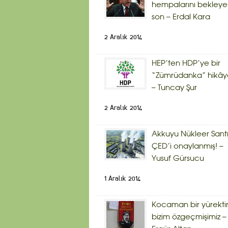
hempalarını bekley
son – Erdal Kara
2 Aralık 2014
HEP’ten HDP’ye bir
“Zümrüdanka” hikây
– Tuncay Şur
2 Aralık 2014
Akkuyu Nükleer Sant
ÇED’i onaylanmış! –
Yusuf Gürsucu
1 Aralık 2014
Kocaman bir yürekti
bizim özgeçmişimiz –