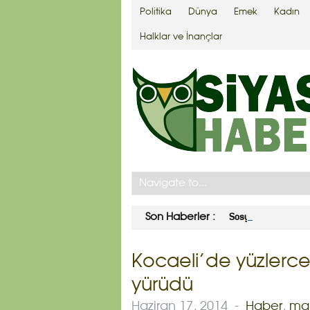
Politika
Dünya
Emek
Kadın
Halklar ve İnançlar
Sosyal Doku Vakfı B
Son Haberler :
Kocaeli’de yüzlerce
yürüdü
Haziran 17, 2014
-
Haber
,
ma