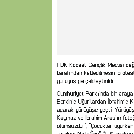
HDK Kocaeli Gençlik Meclisi çağ
tarafından katledilmesini prot
yürüyüş gerçekleştirildi.
Cumhuriyet Parkı’nda bir araya 
Berkin’e Uğur’lardan İbrahim’e 
açarak yürüyüşe geçti. Yürüyüşt
Kaymaz ve İbrahim Aras’ın fotoğ
ölümsüzdür”, “Çocuklar uyurken 
zarokan NetefÎnin”, “Edî zarokan