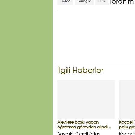
İbrahim
Eylem
Gençlik
HDK
İlgili Haberler
Alevilere baskı yapan
Kocaeli
öğretmen görevden alındı...
polis göz
Bayraklı Cemil Atlas
Kocaeli