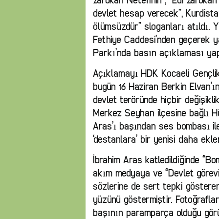
devlet hesap verecek”, Kurdistan
ölümsüzdür” sloganları atıldı. 
Fethiye Caddesi’nden geçerek y
Parkı’nda basın açıklaması yap
Açıklamayı HDK Kocaeli Gençlik 
bugün 16 Haziran Berkin Elvan’ı
devlet teröründe hiçbir değişikl
Merkez Seyhan ilçesine bağlı Hü
Aras’ı başından ses bombası ile 
‘destanlara’ bir yenisi daha eklen
İbrahim Aras katledildiğinde “B
akım medyaya ve “Devlet görevi
sözlerine de sert tepki göstere
yüzünü göstermiştir. Fotoğraflar
başının paramparça olduğu görü