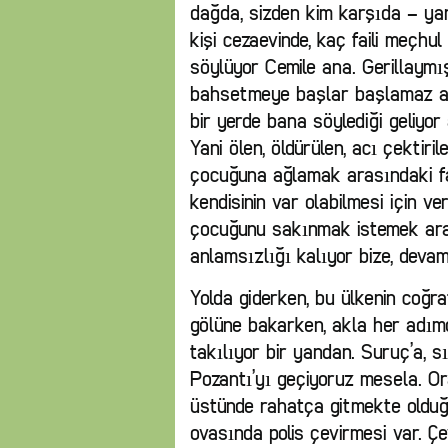
dağda, sizden kim karşıda – yani
kişi cezaevinde, kaç faili meçhu
söylüyor Cemile ana. Gerillaymı
bahsetmeye başlar başlamaz ağl
bir yerde bana söylediği geliyor 
Yani ölen, öldürülen, acı çektir
çocuğuna ağlamak arasındaki fa
kendisinin var olabilmesi için v
çocuğunu sakınmak istemek aras
anlamsızlığı kalıyor bize, devam
Yolda giderken, bu ülkenin coğr
gölüne bakarken, akla her adımda
takılıyor bir yandan. Suruç’a, s
Pozantı’yı geçiyoruz mesela. Or
üstünde rahatça gitmekte olduğ
ovasında polis çevirmesi var. Çev