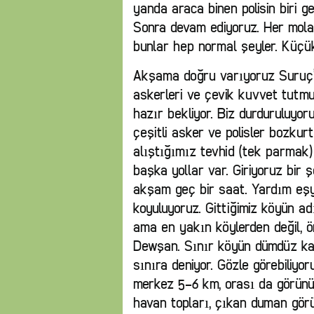
yanda araca binen polisin biri ge
Sonra devam ediyoruz. Her mola 
bunlar hep normal şeyler. Küçük
Akşama doğru varıyoruz Suruç’a. 
askerleri ve çevik kuvvet tutmu
hazır bekliyor. Biz durduruluyo
çeşitli asker ve polisler bozkur
alıştığımız tevhid (tek parmak)
başka yollar var. Giriyoruz bir
akşam geç bir saat. Yardım eşya
koyuluyoruz. Gittiğimiz köyün ad
ama en yakın köylerden değil, 
Dewşan. Sınır köyün dümdüz kar
sınıra deniyor. Gözle görebiliyo
merkez 5-6 km, orası da görün
havan topları, çıkan duman gör