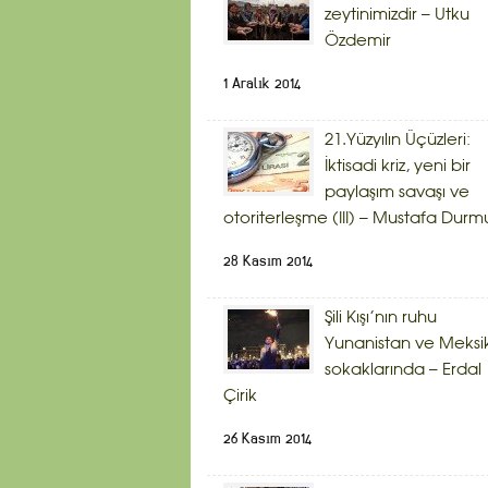
zeytinimizdir – Utku
Özdemir
1 Aralık 2014
21.Yüzyılın Üçüzleri:
İktisadi kriz, yeni bir
paylaşım savaşı ve
otoriterleşme (III) – Mustafa Durm
28 Kasım 2014
Şili Kışı’nın ruhu
Yunanistan ve Meksi
sokaklarında – Erdal
Çirik
26 Kasım 2014