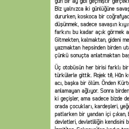
gün bir ay gibi geçmiştir gerçek
Biz yalnızca iki günlüğüne sava
dururken, koskoca bir coğrafyad
düşünmek, sadece savaşın kıyıs
farkını bu kadar açık görmek ac
Gitmekten, kalmaktan, gideni me
yazmaktan hepsinden birden uta
çünkü sonuçta anlatmaktan baş
Üç otobüsün her birisi farklı bir
türkülerle gittik. Rojek tê, Hûn 
acı, başka bir ölüm. Önden Kür
anlamayan ağlıyor. Sonra birden
ki geçişler, ama sadece bizde d
orada çocukları, kardeşleri, yeğ
patlarken bir yandan içi çıkan, 
devletleri, devletliliğin kendisini