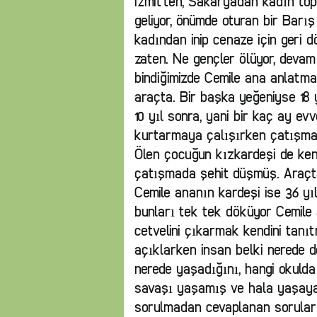
İzmit’ten, Sakarya’dan kadın to
geliyor, önümde oturan bir Barı
kadından inip cenaze için geri dö
zaten. Ne gençler ölüyor, devam
bindiğimizde Cemile ana anlatmay
araçta. Bir başka yeğeniyse 18 
10 yıl sonra, yani bir kaç ay evv
kurtarmaya çalışırken çatışmad
Ölen çocuğun kızkardeşi de kend
çatışmada şehit düşmüş. Araçta 
Cemile ananın kardeşi ise 36 yıl
bunları tek tek döküyor Cemile 
cetvelini çıkarmak kendini tanıt
açıklarken insan belki nerede d
nerede yaşadığını, hangi okulda
savaşı yaşamış ve hala yaşayan
sorulmadan cevaplanan sorular ş