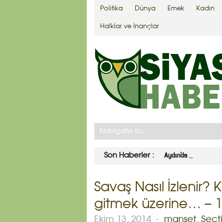
Politika
Dünya
Emek
Kadın
Halklar ve İnançlar
Aydın’da zeytin ağaç
Son Haberler :
Savaş Nasıl İzlenir? 
gitmek üzerine… – 1 
Ekim 13, 2014
-
manşet
,
Seçti