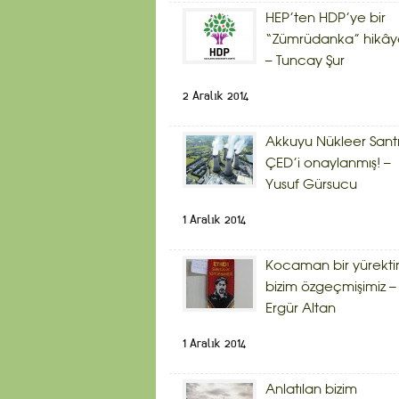
HEP’ten HDP’ye bir
“Zümrüdanka” hikây
– Tuncay Şur
2 Aralık 2014
Akkuyu Nükleer Sant
ÇED’i onaylanmış! –
Yusuf Gürsucu
1 Aralık 2014
Kocaman bir yürekti
bizim özgeçmişimiz –
Ergür Altan
1 Aralık 2014
Anlatılan bizim