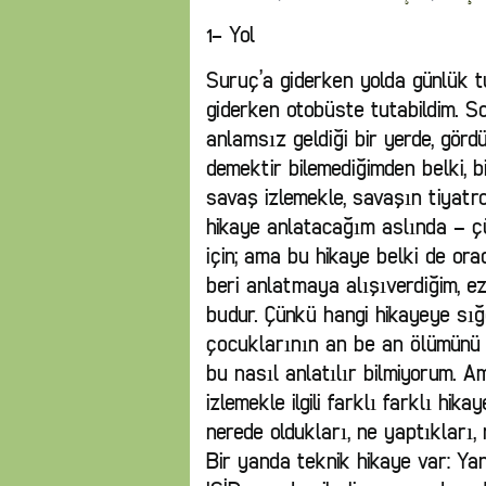
1- Yol
Suruç’a giderken yolda günlük 
giderken otobüste tutabildim. So
anlamsız geldiği bir yerde, görd
demektir bilemediğimden belki, 
savaş izlemekle, savaşın tiyatro g
hikaye anlatacağım aslında – ç
için; ama bu hikaye belki de or
beri anlatmaya alışıverdiğim, ez
budur. Çünkü hangi hikayeye sığ
çocuklarının an be an ölümünü p
bu nasıl anlatılır bilmiyorum. Am
izlemekle ilgili farklı farklı hi
nerede oldukları, ne yaptıkları, n
Bir yanda teknik hikaye var: Yan