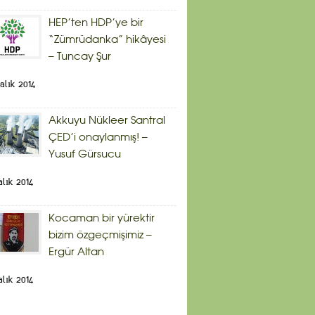
HEP’ten HDP’ye bir
“Zümrüdanka” hikâyesi
– Tuncay Şur
alık 2014
Akkuyu Nükleer Santral
ÇED’i onaylanmış! –
Yusuf Gürsucu
alık 2014
Kocaman bir yürektir
bizim özgeçmişimiz –
Ergür Altan
alık 2014