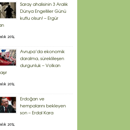
Saray ahalisinin 3 Aralık
Dünya Engelliler Günü
kutlu olsun! – Ergür
an
alık 2014
Avrupa’da ekonomik
daralma, süreklileşen
durgunluk – Volkan
aşır
alık 2014
Erdoğan ve
hempalarını bekleyen
son – Erdal Kara
alık 2014