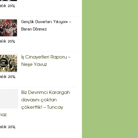
alık 2014
Gençlik Duvarları Yıkıyor* –
Baran Dönmez
alık 2014
İş Cinayetleri Raporu –
Neşe Yavuz
alık 2014
Biz Devrimci Karargah
davasını çoktan
çökerttik! – Tuncay
maz
alık 2014