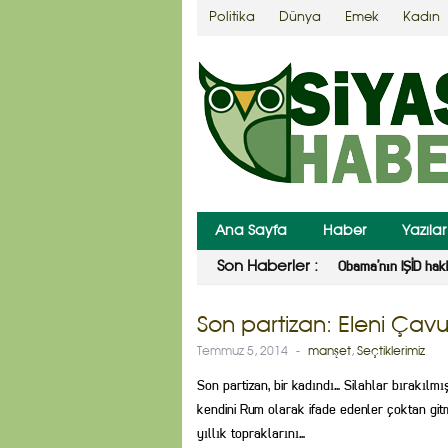
Politika
Dünya
Emek
Kadın
Ana Sayfa
Haber
Yazılar
Obama’nın IŞİD hak
Son Haberler :
Son partizan: Eleni Çavu
Temmuz 5, 2014
-
manşet
,
Seçtiklerimiz
Son partizan, bir kadındı… Silahlar bırakıl
kendini Rum olarak ifade edenler çoktan gitm
yıllık topraklarını…