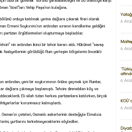
için ciddi bir güvenlik sorunu yaratabileceğini ve bu olasılığa karşı
lman “dost”ları Vehip Paşa’nın kulağına.
Yatağ
bölümü orduya katılmak yerine dağlara çıkarak firari olarak
6 Ara
anan Ermeni Soykırımı’nın ardından sıranın kendilerine geldiğini
rı partizan örgütlenmeleri oluşturmaya başladılar.
Maltep
hciri” nin ardından ikinci bir tehcir kararı aldı. Hükümet ”savaş
6 Ara
k faaliyetlerinin görüldüğü Rum yerleşim bölgelerini öncelikli
‘Türki
altınd
6 Ara
n ardından, yeni bir soykırımının önüne geçmek için Rumlar,
plar dağlara çıkmaya başlamıştı. Tehcire direnebilen köy ve
deceklerdi. Eli silah tutan herkes partizanlara katılırken, birçok
KOÜ’d
htiyarlarlar korunmasız kalmışlardı.
6 Ara
al Osman’ın çeteleri, Osmanlı askerlerinin desteğiyle Elmalıca
rini, yurtlarını terketmeyeceklerini söylediler.
Diyarba