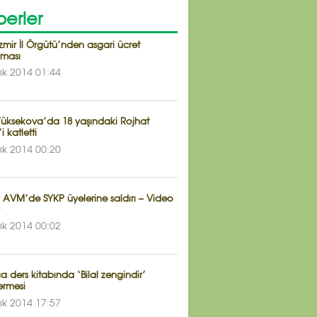
erler
zmir İl Örgütü’nden asgari ücret
aması
lık 2014 01:44
 Yüksekova’da 18 yaşındaki Rojhat
i katletti
lık 2014 00:20
y AVM’de SYKP üyelerine saldırı – Video
lık 2014 00:02
 ders kitabında ‘Bilal zengindir’
rmesi
lık 2014 17:57