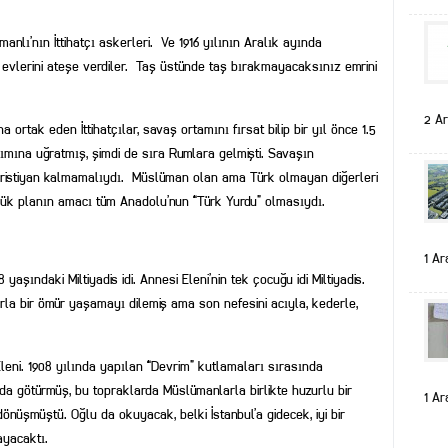
lı’nın İttihatçı askerleri. Ve 1916 yılının Aralık ayında
vlerini ateşe verdiler. Taş üstünde taş bırakmayacaksınız emrini
2 Ar
 ortak eden İttihatçılar, savaş ortamını fırsat bilip bir yıl önce 1.5
rımına uğratmış, şimdi de sıra Rumlara gelmişti. Savaşın
r Hristiyan kalmamalıydı. Müslüman olan ama Türk olmayan diğerleri
üyük planın amacı tüm Anadolu’nun “Türk Yurdu” olmasıydı.
1 Ar
 yaşındaki Miltiyadis idi. Annesi Eleni’nin tek çocuğu idi Miltiyadis.
zurla bir ömür yaşamayı dilemiş ama son nefesini acıyla, kederle,
Eleni. 1908 yılında yapılan “Devrim” kutlamaları sırasında
 götürmüş, bu topraklarda Müslümanlarla birlikte huzurlu bir
1 Ar
üşmüştü. Oğlu da okuyacak, belki İstanbul’a gidecek, iyi bir
ayacaktı.