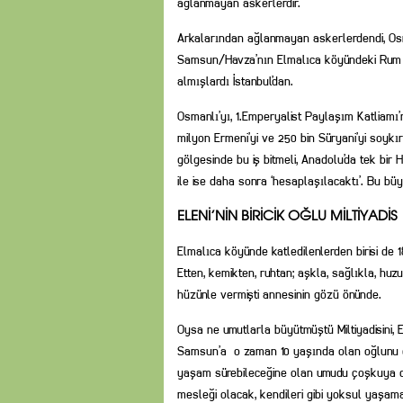
ağlanmayan askerlerdir.
Arkalarından ağlanmayan askerlerdendi, Osman
Samsun/Havza’nın Elmalıca köyündeki Rum e
almışlardı İstanbul’dan.
Osmanlı’yı, 1.Emperyalist Paylaşım Katliamı’na
milyon Ermeni’yi ve 250 bin Süryani’yi soykı
gölgesinde bu iş bitmeli, Anadolu’da tek bi
ile ise daha sonra ‘hesaplaşılacaktı’. Bu b
ELENİ’NİN BİRİCİK OĞLU MİLTİYADİS
Elmalıca köyünde katledilenlerden birisi de 18
Etten, kemikten, ruhtan; aşkla, sağlıkla, hu
hüzünle vermişti annesinin gözü önünde.
Oysa ne umutlarla büyütmüştü Miltiyadisini, 
Samsun’a o zaman 10 yaşında olan oğlunu da
yaşam sürebileceğine olan umudu çoşkuya dön
mesleği olacak, kendileri gibi yoksul yaşam