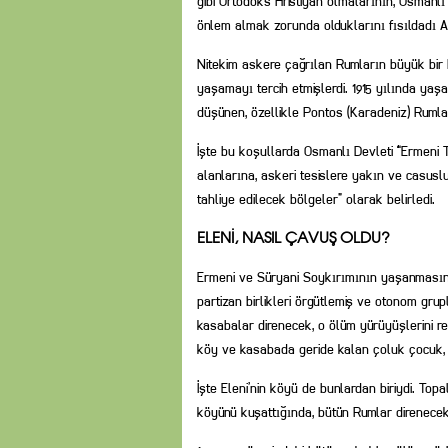
gibi Ortodoks Hristiyan olmalarının, Osmanlı 
önlem almak zorunda olduklarını fısıldadı A
Nitekim askere çağrılan Rumların büyük bir 
yaşamayı tercih etmişlerdi. 1915 yılında yaş
düşünen, özellikle Pontos (Karadeniz) Rumla
İşte bu koşullarda Osmanlı Devleti “Ermeni Te
alanlarına, askeri tesislere yakın ve casuslu
tahliye edilecek bölgeler” olarak belirledi.
ELENİ, NASIL ÇAVUŞ OLDU?
Ermeni ve Süryani Soykırımının yaşanmasını
partizan birlikleri örgütlemiş ve otonom gru
kasabalar direnecek, o ölüm yürüyüşlerini red
köy ve kasabada geride kalan çoluk çocuk, i
İşte Eleni’nin köyü de bunlardan biriydi. Top
köyünü kuşattığında, bütün Rumlar direnecekle