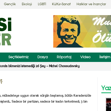
Gençlik
Ekoloji
LGBTİ
Kültür-Sanat
Halklar ve İnançlar
Seçtiklerimiz
Dosya
Röportaj
Video
İletişim
kında bilmenizi istemediği 26 Şey – Michel Chossudovsky
ş
Yaz
mış, mübadeleye uygun olarak sürgün başlamış, bütün Karadeniz’de
işlerdi… Sadece bir partizan, sadece bir kadın terketmedi, 3 bin