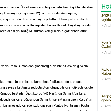
Hab
s’un üzerine. Önce Ermenilerin başına gelenleri duydular, dereleri
büyük savaşa girmişti ama 1915’de Trabzon’da, Amasya’da,
SYKP İ
rgün yollarında da öldürülmüş diye laflar dolaşıyordu ortalarda.
açıkl
Rumların da sürgün edileceğinden bahsediliyordu köşebaşlarında.
7 Ara
llarca ailesi gibi bildiği Müslüman komşularının gözlerinde artık
Polis
Özdel’
7 Ara
Vehip Paşa. Alman danışmanlarıyla birlikte bir askeri güvenlik
Kızıla
Haber
7 Ara
katılması ile beraber askere alma faaliyetleri de artmaya
na savaşa katılmayı reddetmeleri, ulusal bilincinin yükselmesiyle
görmeye başladı. Özellikle de 1916 Mart’ında Osmanlı’ya karşı
Arapça
 doğuda da Kars yöresinden Osmanlı topraklarına giren Rusya’nın
gönde
ının bahanesiydi. Karadeniz’de yaşayan Pontos Rumlarının, Ruslar
6 Ara