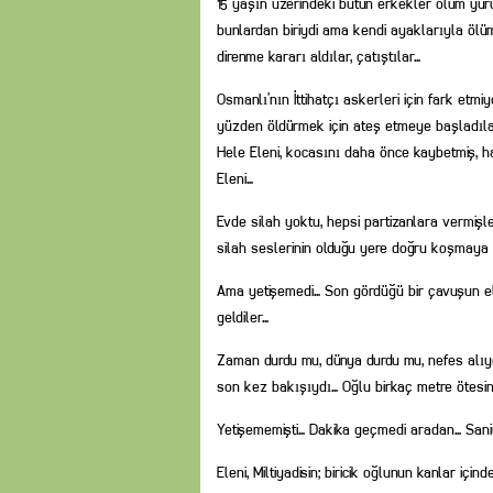
15 yaşın üzerindeki bütün erkekler ölüm yür
bunlardan biriydi ama kendi ayaklarıyla ölü
direnme kararı aldılar, çatıştılar…
Osmanlı’nın İttihatçı askerleri için fark e
yüzden öldürmek için ateş etmeye başladıla
Hele Eleni, kocasını daha önce kaybetmiş, h
Eleni…
Evde silah yoktu, hepsi partizanlara vermişle
silah seslerinin olduğu yere doğru koşmaya
Ama yetişemedi… Son gördüğü bir çavuşun e
geldiler…
Zaman durdu mu, dünya durdu mu, nefes alıyo
son kez bakışıydı… Oğlu birkaç metre ötesin
Yetişememişti… Dakika geçmedi aradan… Sani
Eleni, Miltiyadisin; biricik oğlunun kanlar i