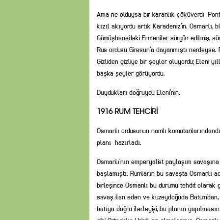
Ama ne olduysa bir karanlık çöküverdi Ponto
kızıl akıyordu artık Karadeniz’in. Osmanlı, 
Gümüşhane’deki Ermeniler sürgün edilmiş, sü
Rus ordusu Giresun’a dayanmıştı nerdeyse. 
Gizliden gizliye bir şeyler oluyordu; Eleni yı
başka şeyler görüyordu.
Duydukları doğruydu Eleni’nin.
1916 RUM TEHCİRİ
Osmanlı ordusunun namlı komutanlarındandı 
planı hazırladı.
Osmanlı’nın emperyalist paylaşım savaşına 
başlamıştı. Rumların bu savaşta Osmanlı adı
birleşince Osmanlı bu durumu tehdit olarak 
savaş ilan eden ve kuzeydoğuda Batum’dan,
batıya doğru ilerleyişi, bu planın yapılmas