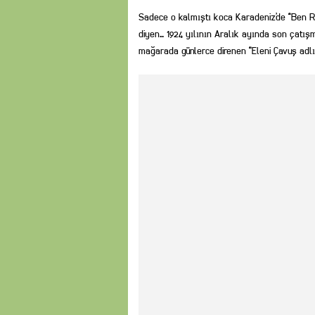
Sadece o kalmıştı koca Karadeniz’de “Ben 
diyen… 1924 yılının Aralık ayında son çatışm
mağarada günlerce direnen “Eleni Çavuş adlı 