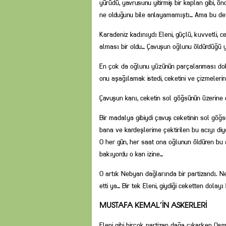
yürüdü, yavrusunu yitirmiş bir kaplan gibi, 
ne olduğunu bile anlayamamıştı… Ama bu defa
Karadeniz kadınıydı Eleni, güçlü, kuvvetli,
alması bir oldu… Çavuşun oğlunu öldürdüğü 
En çok da oğlunu yüzünün parçalanması dok
onu aşağılamak istedi, ceketini ve çizmelerin
Çavuşun kanı, ceketin sol göğsünün üzerine 
Bir madalya gibiydi çavuş ceketinin sol göğ
bana ve kardeşlerime çektirilen bu acıyı diy
O her gün, her saat ona oğlunun öldüren bu 
bakıyordu o kan izine…
O artık Nebyan dağlarında bir partizandı. N
etti ya… Bir tek Eleni, giydiği ceketten dolayı
MUSTAFA KEMAL’İN ASKERLERİ
Eleni gibi birçok partizan dağa çıkarken Os