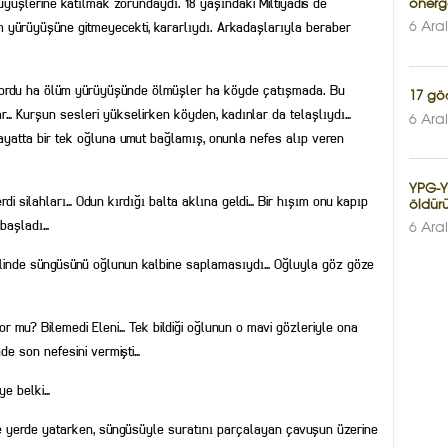
üyüşlerine katılmak zorundaydı. 18 yaşındaki Miltiyadis de
önerg
m yürüyüşüne gitmeyecekti, kararlıydı. Arkadaşlarıyla beraber
6 Ara
tmiyordu ha ölüm yürüyüşünde ölmüşler ha köyde çatışmada. Bu
17 gö
r… Kurşun sesleri yükselirken köyden, kadınlar da telaşlıydı…
6 Ara
ayatta bir tek oğluna umut bağlamış, onunla nefes alıp veren
YPG-YP
rdi silahları… Odun kırdığı balta aklına geldi… Bir hışım onu kapıp
öldürü
 başladı…
6 Ara
linde süngüsünü oğlunun kalbine saplamasıydı… Oğluyla göz göze
r mu? Bilemedi Eleni… Tek bildiği oğlunun o mavi gözleriyle ona
de son nefesini vermişti…
ye belki…
çinde yerde yatarken, süngüsüyle suratını parçalayan çavuşun üzerine