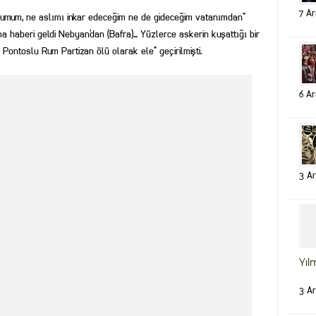
7 Ar
Rumum, ne aslımı inkar edeceğim ne de gideceğim vatanımdan”
a haberi geldi Nebyan’dan (Bafra)… Yüzlerce askerin kuşattığı bir
Pontoslu Rum Partizan ölü olarak ele” geçirilmişti.
6 Ar
3 Ar
Yıl
3 Ar