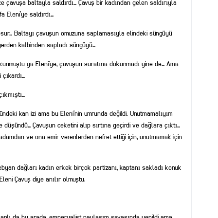
önce çavuşa baltayla saldırdı… Çavuş bir kadından gelen saldırıyla
 Eleni’ye saldırdı…
 cesur… Baltayı çavuşun omuzuna saplamasıyla elindeki süngüyü
yerden kalbinden sapladı süngüyü…
unmuştu ya Eleni’ye, çavuşun suratına dokunmadı yine de… Ama
i çıkardı…
çıkmıştı…
sündeki kan izi ama bu Eleni’nin umrunda değildi. Unutmamalıyım
e düşündü… Çavuşun ceketini alıp sırtına geçirdi ve dağlara çıktı…
adamdan ve ona emir verenlerden nefret ettiği için, unutmamak için
ebyan dağları kadın erkek birçok partizanı, kaptanı sakladı konuk
 Eleni Çavuş diye anılır olmuştu.
manlı da bu arada, emperyalist paylaşım savaşında yenildi ama