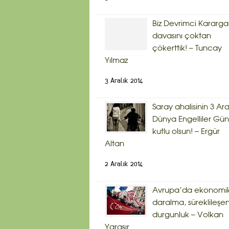
Biz Devrimci Kararg
davasını çoktan
çökerttik! – Tuncay
Yılmaz
3 Aralık 2014
Saray ahalisinin 3 Ara
Dünya Engelliler Gü
kutlu olsun! – Ergür
Altan
2 Aralık 2014
Avrupa’da ekonomi
daralma, süreklileşe
durgunluk – Volkan
Yaraşır