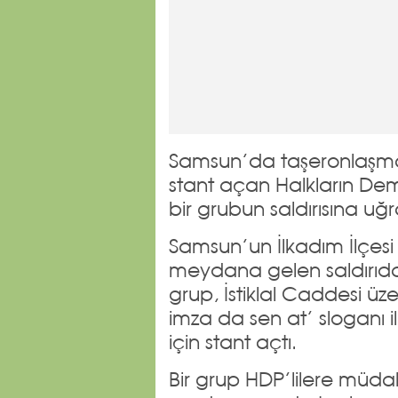
Samsun’da taşeronlaşma
stant açan Halkların Demo
bir grubun saldırısına u
Samsun’un İlkadım İlçesi 
meydana gelen saldırıda H
grup, İstiklal Caddesi üz
imza da sen at’ sloganı i
için stant açtı.
Bir grup HDP’lilere müdah