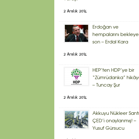
2 Aralık 2014
Erdoğan ve
hempalarını bekley
son – Erdal Kara
2 Aralık 2014
HEP’ten HDP’ye bir
“Zümrüdanka” hikây
– Tuncay Şur
2 Aralık 2014
Akkuyu Nükleer Sant
ÇED’i onaylanmış! –
Yusuf Gürsucu