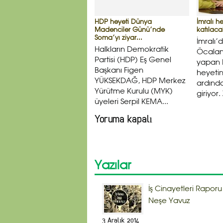
HDP heyeti Dünya
İmralı h
Madenciler Günü’nde
katılaca
Soma’yı ziyar...
İmralı
Halkların Demokratik
Öcalan
Partisi (HDP) Eş Genel
yapan
Başkanı Figen
heyetin
YÜKSEKDAĞ, HDP Merkez
ardınd
Yürütme Kurulu (MYK)
giriyor
üyeleri Serpil KEMA...
Yoruma kapalı
Yazılar
İş Cinayetleri Raporu
Neşe Yavuz
3 Aralık 2014