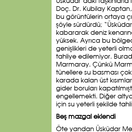
Üsküdar’daki taşkınlarla 
Doç. Dr. Kubilay Kaptan
bu görüntülerin ortaya çık
şöyle sürdürdü; “Üsküda
kabararak deniz kenarında
yüksek. Ayrıca bu bölged
genişlikleri de yeterli olma
tahliye edilemiyor. Bura
Marmaray. Çünkü Marmaray
tünellere su basması çok
karada kalan üst kısımla
gider boruları kapatılmı
engellemekti. Diğer altya
için su yeterli şekilde ta
Beş mazgal eklendi
Öte yandan Üsküdar Mey