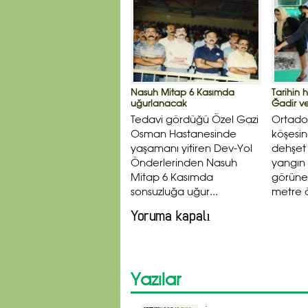
Nasuh Mitap 6 Kasımda
Tarihin h
uğurlanacak
Ğadir ve 
Tedavi gördüğü Özel Gazi
Ortado
Osman Hastanesinde
köşesin
yaşamanı yitiren Dev-Yol
dehşet
Önderlerinden Nasuh
yangın 
Mitap 6 Kasımda
görünen
sonsuzluğa uğur...
metre ö
Yoruma kapalı
Yazılar