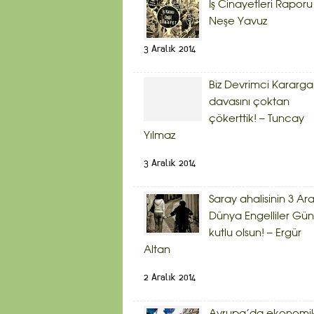
İş Cinayetleri Raporu
Neşe Yavuz
3 Aralık 2014
Biz Devrimci Kararg
davasını çoktan
çökerttik! – Tuncay
Yılmaz
3 Aralık 2014
Saray ahalisinin 3 Ara
Dünya Engelliler Gü
kutlu olsun! – Ergür
Altan
2 Aralık 2014
Avrupa’da ekonomi