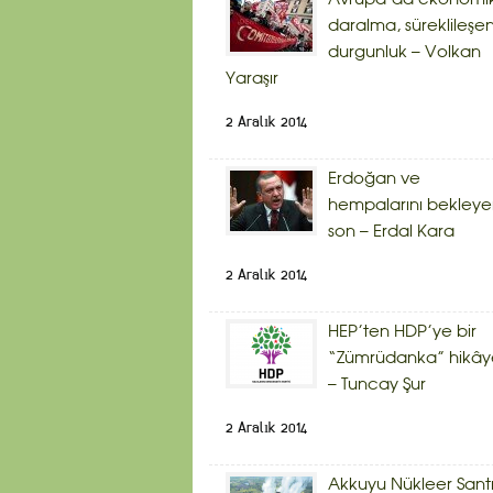
daralma, süreklileşe
durgunluk – Volkan
Yaraşır
2 Aralık 2014
Erdoğan ve
hempalarını bekley
son – Erdal Kara
2 Aralık 2014
HEP’ten HDP’ye bir
“Zümrüdanka” hikây
– Tuncay Şur
2 Aralık 2014
Akkuyu Nükleer Sant