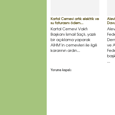
Kartal Cemevi artık elektrik ve
Alev
su faturasını ödem...
Davu
Kartal Cemevi Vakfı
Alev
Başkanı İsmail Saçlı, yazılı
Fede
bir açıklama yaparak
Der
AİHM’in cemevleri ile ilgili
ve A
kararının ardın...
Fed
başk
...
Yoruma kapalı