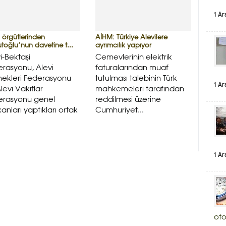
1 Ar
i örgütlerinden
AİHM: Türkiye Alevilere
toğlu’nun davetine t...
ayrımcılık yapıyor
i-Bektaşi
Cemevlerinin elektrik
rasyonu, Alevi
faturalarından muaf
nekleri Federasyonu
tutulması talebinin Türk
1 Ar
levi Vakıflar
mahkemeleri tarafından
erasyonu genel
reddilmesi üzerine
anları yaptıkları ortak
Cumhuriyet...
1 Ar
oto