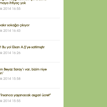
maya ihtiyaç yok
lık 2014 16:55
akır sokağa çıkıyor
lık 2014 16:43
! Bu yol Elsan A.Ş’ye satılmıştır
lık 2014 16:26
ın Beyaz Saray’ı var, bizim niye
ın’
lık 2014 15:58
“İnsanca yaşanacak asgari ücret”
lık 2014 15:55