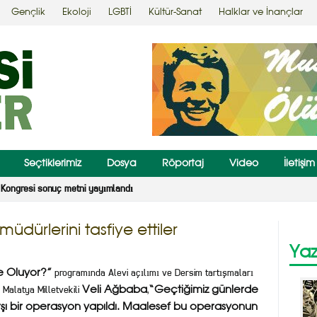
Gençlik
Ekoloji
LGBTİ
Kültür-Sanat
Halklar ve İnançlar
Seçtiklerimiz
Dosya
Röportaj
Video
İletişim
Kongresi sonuç metni yayımlandı
üdürlerini tasfiye ettiler
Yaz
programında Alevi açılımı ve Dersim tartışmaları
e Oluyor?”
Malatya Milletvekili
,
Veli Ağbaba
“Geçtiğimiz günlerde
arşı bir operasyon yapıldı. Maalesef bu operasyonun