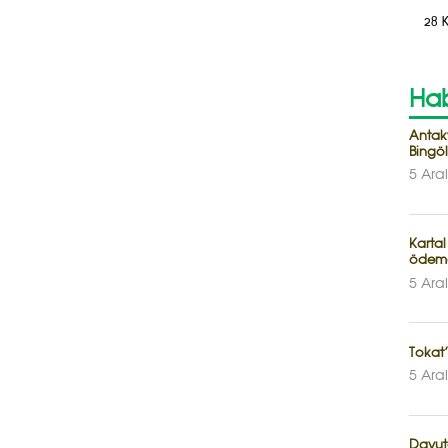
28 
Hab
Antak
Bingöl
5 Ara
Kartal
ödem
5 Ara
Tokat’
5 Ara
Davuto