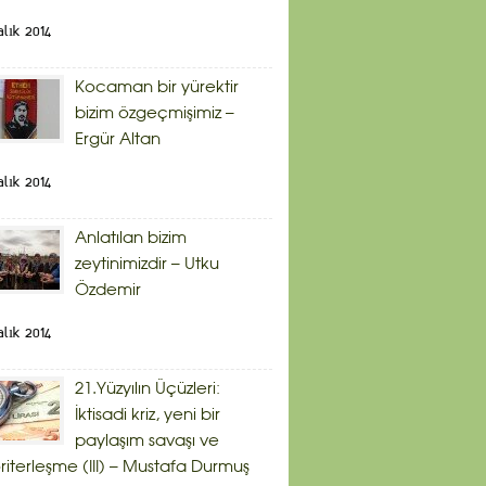
alık 2014
Kocaman bir yürektir
bizim özgeçmişimiz –
Ergür Altan
alık 2014
Anlatılan bizim
zeytinimizdir – Utku
Özdemir
alık 2014
21.Yüzyılın Üçüzleri:
İktisadi kriz, yeni bir
paylaşım savaşı ve
riterleşme (III) – Mustafa Durmuş