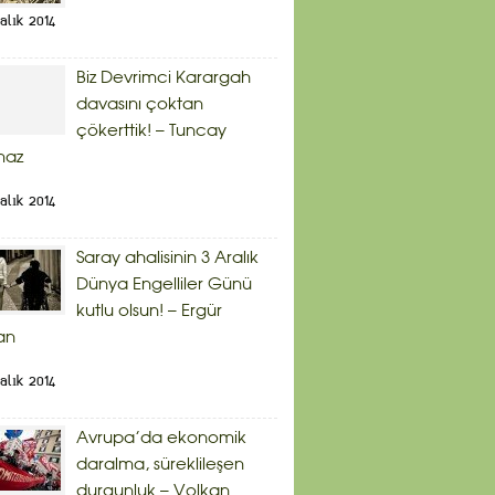
alık 2014
Biz Devrimci Karargah
davasını çoktan
çökerttik! – Tuncay
maz
alık 2014
Saray ahalisinin 3 Aralık
Dünya Engelliler Günü
kutlu olsun! – Ergür
an
alık 2014
Avrupa’da ekonomik
daralma, süreklileşen
durgunluk – Volkan