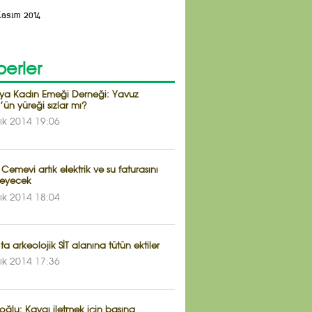
Kasım 2014
erler
ya Kadın Emeği Derneği: Yavuz
’ün yüreği sızlar mı?
lık 2014 19:06
 Cemevi artık elektrik ve su faturasını
eyecek
lık 2014 18:04
ta arkeolojik SİT alanına tütün ektiler
lık 2014 17:36
ğlu: Kaygı iletmek için basına