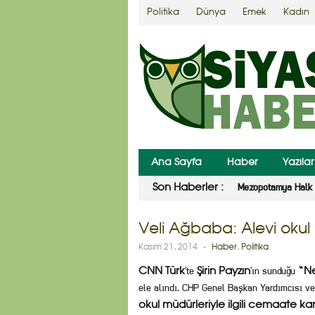
Politika
Dünya
Emek
Kadın
Ana Sayfa
Haber
Yazılar
Mezopotamya Halk 
Son Haberler :
Veli Ağbaba: Alevi okul m
Kasım 21, 2014
-
Haber
,
Politika
‘te
‘ın sunduğu
CNN Türk
Şirin Payzın
“N
ele alındı. CHP Genel Başkan Yardımcısı ve 
okul müdürleriyle ilgili cemaate k