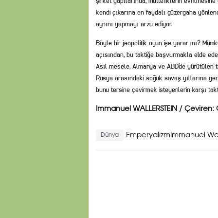
şirket yapılarında, müttefiklerin evrilmesine
kendi çıkarına en faydalı güzergaha yönlen
aynını yapmayı arzu ediyor.
Böyle bir jeopolitik oyun işe yarar mı? Mümk
açısından, bu taktiğe başvurmakla elde edeb
Asıl mesele, Almanya ve ABD’de yürütülen t
Rusya arasındaki soğuk savaş yıllarına ger
bunu tersine çevirmek isteyenlerin karşı tak
Immanuel WALLERSTEIN / Çeviren: 
EmperyalizmImmanuel Wal
Dünya