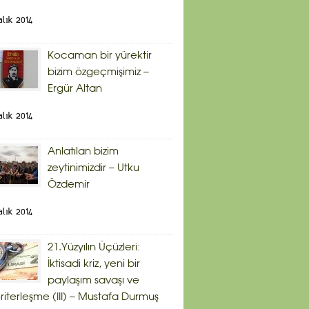
alık 2014
Kocaman bir yürektir
bizim özgeçmişimiz –
Ergür Altan
alık 2014
Anlatılan bizim
zeytinimizdir – Utku
Özdemir
alık 2014
21.Yüzyılın Üçüzleri:
İktisadi kriz, yeni bir
paylaşım savaşı ve
riterleşme (III) – Mustafa Durmuş