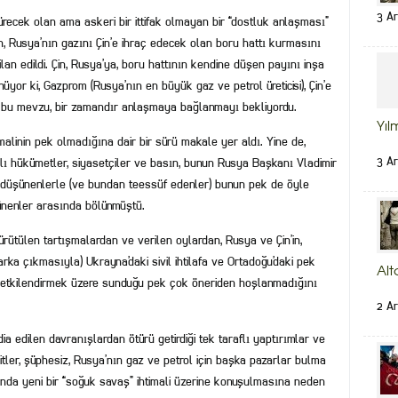
3 Ar
ürecek olan ama askeri bir ittifak olmayan bir “dostluk anlaşması”
enin, Rusya’nın gazını Çin’e ihraç edecek olan boru hattı kurmasını
lan edildi. Çin, Rusya’ya, boru hattının kendine düşen payını inşa
or ki, Gazprom (Rusya’nın en büyük gaz ve petrol üreticisi), Çin’e
ki bu mevzu, bir zamandır anlaşmaya bağlanmayı bekliyordu.
Yıl
malinin pek olmadığına dair bir sürü makale yer aldı. Yine de,
3 Ar
ılı hükümetler, siyasetçiler ve basın, bunun Rusya Başkanı Vladimir
nu düşünenlerle (ve bundan teessüf edenler) bunun pek de öyle
ünenler arasında bölünmüştü.
rütülen tartışmalardan ve verilen oylardan, Rusya ve Çin’in,
 arka çıkmasıyla) Ukrayna’daki sivil ihtilafa ve Ortadoğu’daki pek
Alt
etkilendirmek üzere sunduğu pek çok öneriden hoşlanmadığını
2 Ar
ia edilen davranışlardan ötürü getirdiği tek taraflı yaptırımlar ve
tler, şüphesiz, Rusya’nın gaz ve petrol için başka pazarlar bulma
nda yeni bir “soğuk savaş” ihtimali üzerine konuşulmasına neden