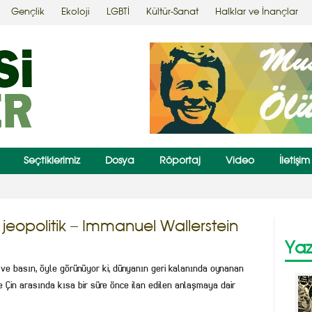
Gençlik
Ekoloji
LGBTİ
Kültür-Sanat
Halklar ve İnançlar
Seçtiklerimiz
Dosya
Röportaj
Video
İletişim
 başına iş açabilir
jeopolitik – Immanuel Wallerstein
Yaz
r ve basın, öyle görünüyor ki, dünyanın geri kalanında oynanan
e Çin arasında kısa bir süre önce ilan edilen anlaşmaya dair