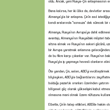
oldu. Ancak, yeni Rusya-Çin anlaşmasının 
Bana kalırsa, her iki ülke de, devletler arası
Almanya’yla bir anlaşma. Çin’in asıl istediğiys
kendi aralarında “sonsuza” dek sürecek bir
Almanya, Rusya’nın Avrupa’ya dahil edilme
avantajı, Almanya’nın Rusya’daki müşteri taba
altına almak ve Rusya’nın askeri gücünü, u
bir Avrupa yaratmak anlamına geleceğinden,
de bu fikre karşı çıkanlar var. Rusya’nın b
Rusya’yla iş yapmaya hevesli olanların elin
Öte yandan, Çin, aslen, ABD’yi evcilleştirmek
böyleyken, ABD’yle bağlantılarını zayıflatma
bulduğu pazarlık oranları üzerinden yatırım
bölgesel güç olarak yükselişini kabul etmes
olmasına mani olmak üzere nüfuzunu kullanm
Elbette, Çin’in talep ettikleri, ABD’de hakim o