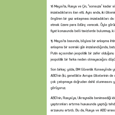
16 Mayıs’ta, Rusya ve Çin, “sonsuza” kadar s
imzaladıklarını ilan etti. Aynı anda, iki ülk
öngören bir gaz anlaşması imzaladıkları da i
etmek üzere para ödünç verecek. Öyle görünüy
fiyat konusunda belli tavizlerde bulunmuş, 
15 Mayıs’ta basında, böylesi bir anlaşma ihti
anlaşma bir sonraki gün imzalandığında, bat
Putin açısından jeopolitik bir zafer olduğu
jeopolitik bir farka neden olmayacağını düş
Son birkaç yılda, BM Güvenlik Konseyi’nde yü
ABD’nin (ki, genellikle Avrupa ülkelerinin de
çok çatışmaya doğrudan dahil olunmasını y
görüyoruz.
ABD’nin, Rusya’ya, Ukrayna’da benimsediği idd
yaptırımları artırma hususunda yaptığı tehdi
arzusunu artırdı. Bu da, Rusya ve ABD arası