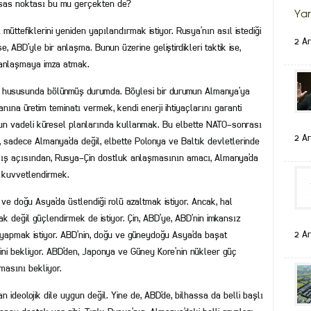
esas noktası bu mu gerçekten de?
Yar
 müttefiklerini yeniden yapılandırmak istiyor. Rusya’nın asıl istediği
2 Ar
e, ABD’yle bir anlaşma. Bunun üzerine geliştirdikleri taktik ise,
 anlaşmaya imza atmak.
si hususunda bölünmüş durumda. Böylesi bir durumun Almanya’ya
nına üretim teminatı vermek, kendi enerji ihtiyaçlarını garanti
zun vadeli küresel planlarında kullanmak. Bu elbette NATO-sonrası
2 Ar
 sadece Almanya’da değil, elbette Polonya ve Baltık devletlerinde
akış açısından, Rusya-Çin dostluk anlaşmasının amacı, Almanya’da
i kuvvetlendirmek.
 ve doğu Asya’da üstlendiği rolü azaltmak istiyor. Ancak, hal
k değil güçlendirmek de istiyor. Çin, ABD’ye, ABD’nin imkansız
2 Ar
 yapmak istiyor. ABD’nin, doğu ve güneydoğu Asya’da başat
ini bekliyor. ABD’den, Japonya ve Güney Kore’nin nükleer güç
asını bekliyor.
lan ideolojik dile uygun değil. Yine de, ABD’de, bilhassa da belli başlı