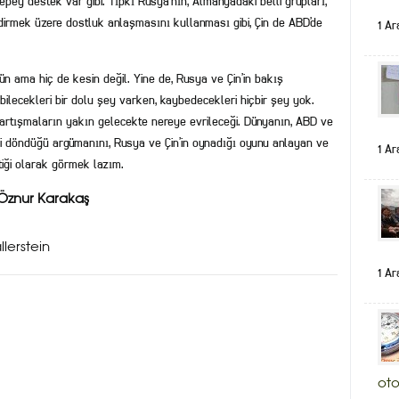
 epey destek var gibi. Tıpkı Rusya’nın, Almanya’daki belli grupları,
dirmek üzere dostluk anlaşmasını kullanması gibi, Çin de ABD’de
1 Ar
ün ama hiç de kesin değil. Yine de, Rusya ve Çin’in bakış
ilecekleri bir dolu şey varken, kaybedecekleri hiçbir şey yok.
artışmaların yakın gelecekte nereye evrileceği. Dünyanın, ABD ve
i döndüğü argümanını, Rusya ve Çin’in oynadığı oyunu anlayan ve
1 Ar
tiği olarak görmek lazım.
Öznur Karakaş
lerstein
1 Ar
oto