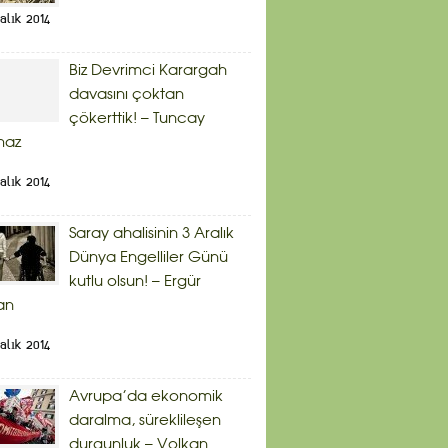
alık 2014
Biz Devrimci Karargah
davasını çoktan
çökerttik! – Tuncay
maz
alık 2014
Saray ahalisinin 3 Aralık
Dünya Engelliler Günü
kutlu olsun! – Ergür
an
alık 2014
Avrupa’da ekonomik
daralma, süreklileşen
durgunluk – Volkan