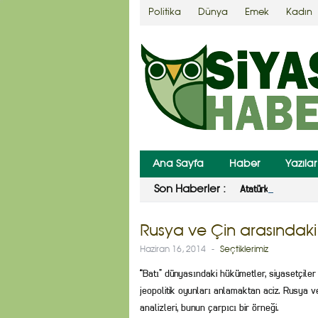
Politika
Dünya
Emek
Kadın
Ana Sayfa
Haber
Yazılar
Atatürk, Ak Saray’ın
Son Haberler :
Rusya ve Çin arasındaki 
Haziran 16, 2014
-
Seçtiklerimiz
“Batı” dünyasındaki hükümetler, siyasetçile
jeopolitik oyunları anlamaktan aciz. Rusya v
analizleri, bunun çarpıcı bir örneği.