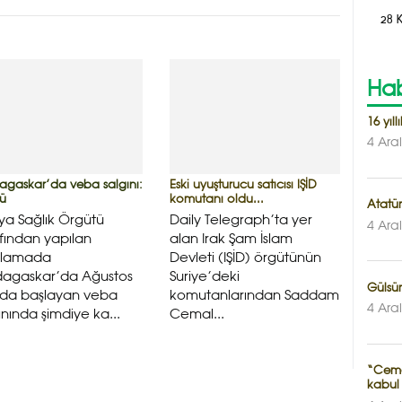
28 
Hab
16 yı
4 Ara
gaskar’da veba salgını:
Eski uyuşturucu satıcısı IŞİD
lü
komutanı oldu...
Atatür
a Sağlık Örgütü
Daily Telegraph’ta yer
4 Ara
fından yapılan
alan Irak Şam İslam
klamada
Devleti (IŞİD) örgütünün
agaskar’da Ağustos
Suriye’deki
Gülsüm 
nda başlayan veba
komutanlarından Saddam
4 Ara
ınında şimdiye ka...
Cemal...
“Ceme
kabul 