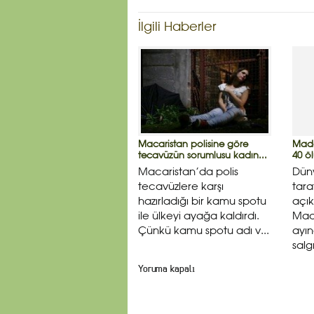
İlgili Haberler
Macaristan polisine göre
Mada
tecavüzün sorumlusu kadın...
40 ö
Macaristan’da polis
Düny
tecavüzlere karşı
tara
hazırladığı bir kamu spotu
açı
ile ülkeyi ayağa kaldırdı.
Mad
Çünkü kamu spotu adı v...
ayı
salg
Yoruma kapalı