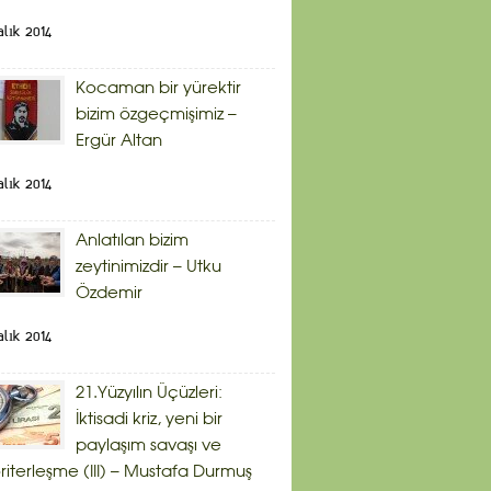
alık 2014
Kocaman bir yürektir
bizim özgeçmişimiz –
Ergür Altan
alık 2014
Anlatılan bizim
zeytinimizdir – Utku
Özdemir
alık 2014
21.Yüzyılın Üçüzleri:
İktisadi kriz, yeni bir
paylaşım savaşı ve
riterleşme (III) – Mustafa Durmuş