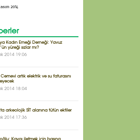
Kasım 2014
erler
ya Kadın Emeği Derneği: Yavuz
’ün yüreği sızlar mı?
lık 2014 19:06
 Cemevi artık elektrik ve su faturasını
eyecek
lık 2014 18:04
ta arkeolojik SİT alanına tütün ektiler
lık 2014 17:36
ğlu: Kaygı iletmek için basına