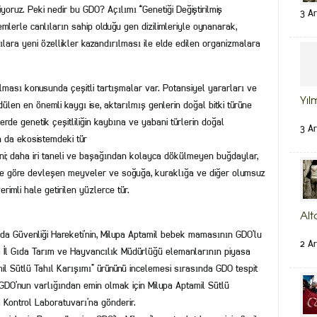
iyoruz. Peki nedir bu GDO? Açılımı “Genetiği Değiştirilmiş
3 Ar
mlerle canlıların sahip olduğu gen dizilimleriyle oynanarak,
lılara yeni özellikler kazandırılması ile elde edilen organizmalara
ması konusunda çeşitli tartışmalar var. Potansiyel yararları ve
Yıl
ülen en önemli kaygı ise, aktarılmış genlerin doğal bitki türüne
rde genetik çeşitliliğin kaybına ve yabani türlerin doğal
3 Ar
 da ekosistemdeki tür
ani; daha iri taneli ve başağından kolayca dökülmeyen buğdaylar,
ine göre devleşen meyveler ve soğuğa, kuraklığa ve diğer olumsuz
imli hale getirilen yüzlerce tür.
Alt
a Güvenliği Hareketi’nin, Milupa Aptamil bebek mamasının GDO’lu
2 Ar
a İl Gıda Tarım ve Hayvancılık Müdürlüğü elemanlarının piyasa
mil Sütlü Tahıl Karışımı” ürününü incelemesi sırasında GDO tespit
, GDO’nun varlığından emin olmak için Milupa Aptamil Sütlü
a Kontrol Laboratuvarı’na gönderir.