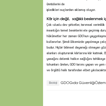
üreticilerini de
işledikleri suçlardan aklamış oluyor.
Kâr için değil, sağlıklı beslenmek i
Çok-uluslu dev şirketler, tarımsal verimlil
insanlığın temel besinlerini ele geçirmiş du
hükümetler her zaman GDO’nun yaygınlaşmas
kullanırlar. Şimdi ülkemizde yapılmaya çal
budur. Hiçbir bilimsel dayanağı olmayan yüzd
alanları oluşturarak kârlarına kâr katmak. Bi
yasağını delerek halkın sağlığını tehlikeye a
tohumları üreten, GDO tarımı yapan ve yem s
ve örgütlü halk tarafından elbet yıkılacaktır
GDOGıda GüvenliğiÖzlem
Ekoloji