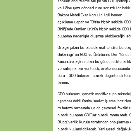
Yapılan analizlerde Milupa’nın GDO içerdiği ke
valiliğine yazı gönderilir ve sorumlular hak
Bakanı Mehdi Eker konuyla ilgili hemen
açıklama yapar ve “Bizim hiçbir şekilde GDO’
Birliği’nde üretilen ürünün hiçbir şekilde G
bulaşma nedeniyle oluşmuş olabileceğini söy
Ortaya çıkan bu tabloda asıl tehlike, bu ol
Bakanlığı’nın GDO ve Ürünlerine Dair Yönetmel
Kanunu’na aykırı olan bu yönetmelikle, artı
ve satışına izin verilecek, analiz sonucunda
durum GDO bulaşanı olarak değerlendirilecek
tanımı.
GDO bulaşanı, genetik modifikasyon teknoloji
aşaması dahil üretim, imalat, işleme, hazırl
muhafaza sırasında ya da çevresel faktörle
olarak bulaşan GDO’lar olarak tanımlandı. G
Biyogüvenlik Kurulu tarafından onaylanmış
olarak kullanılabilecek. Yeni yasal değişikl