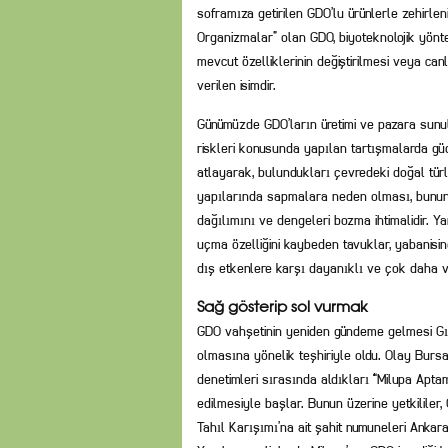
soframıza getirilen GDO’lu ürünlerle zehirlen
Organizmalar” olan GDO, biyoteknolojik yönte
mevcut özelliklerinin değiştirilmesi veya can
verilen isimdir.
Günümüzde GDO’ların üretimi ve pazara sunul
riskleri konusunda yapılan tartışmalarda güd
atlayarak, bulundukları çevredeki doğal türle
yapılarında sapmalara neden olması, bunun
dağılımını ve dengeleri bozma ihtimalidir. Y
uçma özelliğini kaybeden tavuklar, yabanis
dış etkenlere karşı dayanıklı ve çok daha ver
Sağ gösterip sol vurmak
GDO vahşetinin yeniden gündeme gelmesi Gıd
olmasına yönelik teşhiriyle oldu. Olay Burs
denetimleri sırasında aldıkları “Milupa Apta
edilmesiyle başlar. Bunun üzerine yetkililer
Tahıl Karışımı’na ait şahit numuneleri Ankar