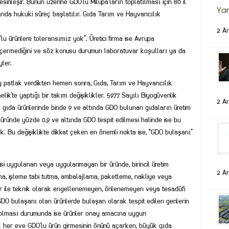
sinleşir. Bunun üzerine GDO’lu Milupa’ların toplatılması için 80 il
Yar
kında hukuki süreç başlatılır. Gıda Tarım ve Hayvancılık
2 Ar
lu ürünlere toleransımız yok”. Üretici firma ise Avrupa
DO içermediğini ve söz konusu durumun laboratuvar koşulları ya da
ler.
ay patlak verdikten hemen sonra, Gıda, Tarım ve Hayvancılık
ik’te yaptığı bir takım değişiklikler. 5977 Sayılı Biyogüvenlik
2 Ar
k gıda ürünlerinde binde 9 ve altında GDO bulunan gıdaların üretim
 üründe yüzde 0,9 ve altında GDO tespit edilmesi halinde ise bu
. Bu değişiklikte dikkat çeken en önemli nokta ise, “GDO bulaşanı”
si uygulanan veya uygulanmayan bir üründe, birincil üretim
2 Ar
ama, işleme tabi tutma, ambalajlama, paketleme, nakliye veya
r ile teknik olarak engellenemeyen, önlenemeyen veya tesadüfi
DO bulaşanı olan ürünlerde bulaşan olarak tespit edilen genlerin
 olması durumunda ise ürünler onay amacına uygun
ik her eve GDO’lu ürün girmesinin önünü açarken, büyük gıda