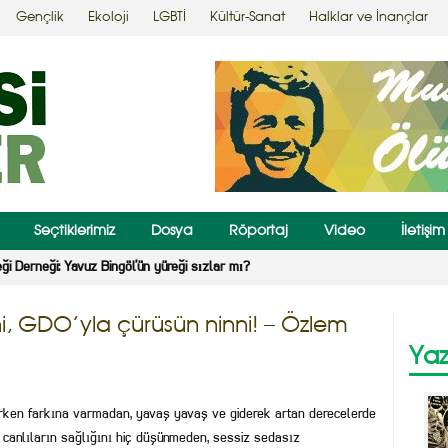
Gençlik
Ekoloji
LGBTİ
Kültür-Sanat
Halklar ve İnançlar
Seçtiklerimiz
Dosya
Röportaj
Video
İletişim
i Derneği: Yavuz Bingöl’ün yüreği sızlar mı?
, GDO’yla çürüsün ninni! – Özlem
Yaz
rken farkına varmadan, yavaş yavaş ve giderek artan derecelerde
r canlıların sağlığını hiç düşünmeden, sessiz sedasız