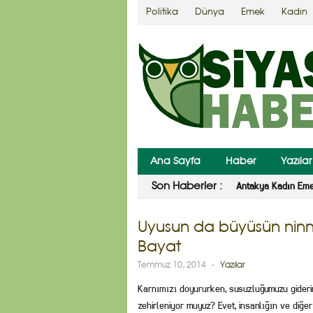
Politika
Dünya
Emek
Kadın
Ana Sayfa
Haber
Yazılar
Antakya Kadın Emeğ
Son Haberler :
Uyusun da büyüsün ninni
Bayat
Temmuz 10, 2014
-
Yazılar
Karnımızı doyururken, susuzluğumuzu gideri
zehirleniyor muyuz? Evet, insanlığın ve diğe