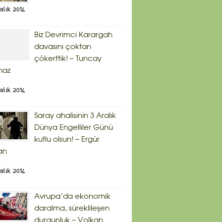
alık 2014
Biz Devrimci Karargah
davasını çoktan
çökerttik! – Tuncay
maz
alık 2014
Saray ahalisinin 3 Aralık
Dünya Engelliler Günü
kutlu olsun! – Ergür
an
alık 2014
Avrupa’da ekonomik
daralma, süreklileşen
durgunluk – Volkan