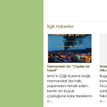
İlgili Haberler
Harmandalı’da “Çöpten bir
Anlat
hayat”
Utku
İzmir’in Çiğli ilçesine bağlı
Bugü
Harmandalı’da halk,
konu
yaşamlarını tehdit eden,
Yır
kentin en büyük
sohb
çöplüğüne karşı tepkilerini
faka
o...
o...