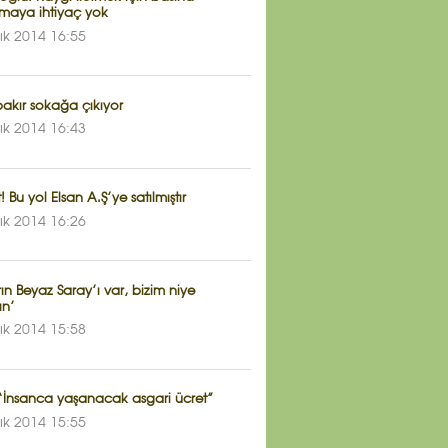
maya ihtiyaç yok
lık 2014 16:55
akır sokağa çıkıyor
lık 2014 16:43
! Bu yol Elsan A.Ş’ye satılmıştır
lık 2014 16:26
ın Beyaz Saray’ı var, bizim niye
ın’
lık 2014 15:58
“İnsanca yaşanacak asgari ücret”
lık 2014 15:55