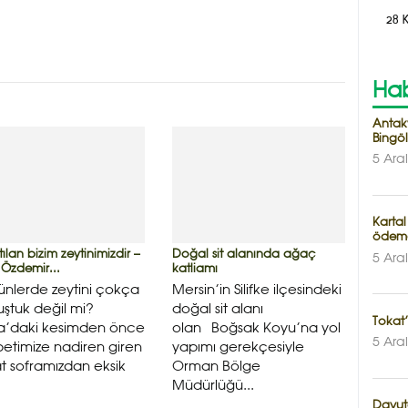
28 
Hab
Antak
Bingöl
5 Ara
Kartal
ödem
ılan bizim zeytinimizdir –
Doğal sit alanında ağaç
5 Ara
 Özdemir...
katliamı
nlerde zeytini çokça
Mersin’in Silifke ilçesindeki
ştuk değil mi?
doğal sit alanı
Tokat’
ca’daki kesimden önce
olan Boğsak Koyu’na yol
5 Ara
etimize nadiren giren
yapımı gerekçesiyle
t soframızdan eksik
Orman Bölge
Müdürlüğü...
Davuto