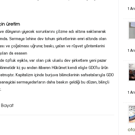
1 Ar
çin üretim
ik ve dünyanın yiyecek sorunlarını çözme adı altına saklanarak
rumda. Sermaye lehine dev tohum şirketlerinin emri altında olan
ı ve çoğalması uğruna; baskı, yalan ve rüşvet yöntemlerini
1 Ar
ışılan da esasen
e 0,9’luk eşikle, var olan çok uluslu dev şirketlere yeni pazar
linmelidir ki; şu andan itibaren Hükümet kendi eliyle GDO’lu ürün
tmıştır. Kapitalizm içinde burjuva bilimcilerinin safsatalarıyla GDO
anayicisi sermayedarların daha baskın geldiği bu düzen, bilinçli
.
1 Ar
 Bayat
oto