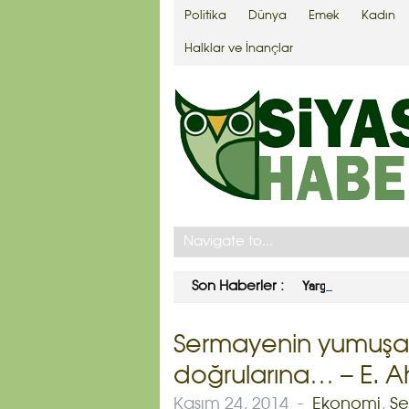
Politika
Dünya
Emek
Kadın
Halklar ve İnançlar
Yargıtay’dan Ahmet 
Son Haberler :
Sermayenin yumuşak
doğrularına… – E. 
Kasım 24, 2014
-
Ekonomi
,
Se