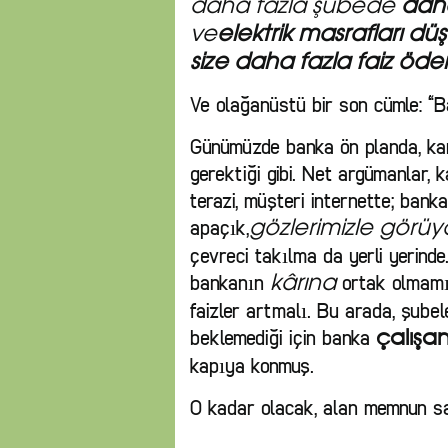
daha fazla şubede
daha
ve
elektrik masrafları düş
size daha fazla faiz öde
Ve olağanüstü bir son cümle: “B
Günümüzde banka ön planda, karş
gerektiği gibi. Net argümanlar, 
terazi, müşteri internette; bank
apaçık,
gözlerimizle görüy
çevreci takılma da yerli yerinde
bankanın
ortak olmamız
k
â
rına
faizler artmalı. Bu arada, şube
beklemediği için banka
çalışa
kapıya konmuş.
O kadar olacak, alan memnun s