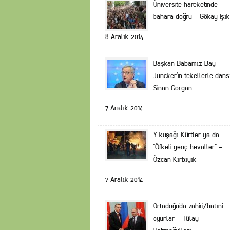
Üniversite hareketinde
bahara doğru – Gökay Işık
8 Aralık 2014
Başkan Babamız Bay
Juncker’in tekellerle dans
Sinan Gorgan
7 Aralık 2014
Y kuşağı Kürtler ya da
“Öfkeli genç hevaller” –
Özcan Kırbıyık
7 Aralık 2014
Ortadoğu’da zahiri/batıni
oyunlar – Tülay