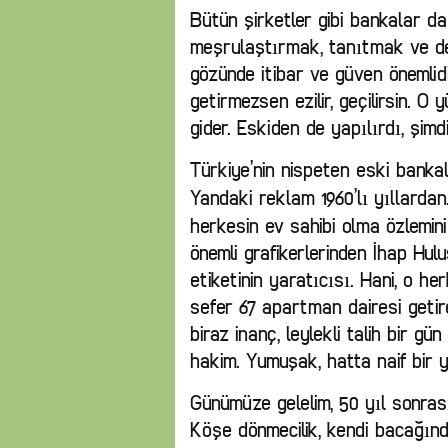
Bütün şirketler gibi bankalar da
meşrulaştırmak, tanıtmak ve de
gözünde itibar ve güven önemlidi
getirmezsen ezilir, geçilirsin. 
gider. Eskiden de yapılırdı, şimd
Türkiye’nin nispeten eski banka
Yandaki reklam 1960’lı yıllardan.
herkesin ev sahibi olma özlemini
önemli grafikerlerinden İhap Hul
etiketinin yaratıcısı. Hani, o h
sefer 67 apartman dairesi getir
biraz inanç, leylekli talih bir gün
hakim. Yumuşak, hatta naif bir y
Günümüze gelelim, 50 yıl sonras
Köşe dönmecilik, kendi bacağın