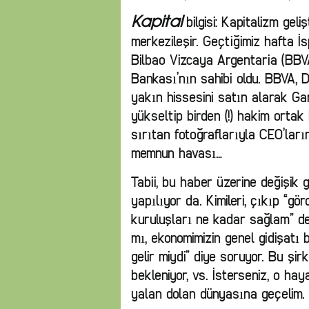
bilgisi: Kapitalizm ge
Kapital
merkezileşir. Geçtiğimiz hafta
Bilbao Vizcaya Argentaria (BBV
Bankası’nın sahibi oldu. BBVA, 
yakın hissesini satın alarak Ga
yükseltip birden (!) hakim ortak
sırıtan fotoğraflarıyla CEO’la
memnun havası…
Tabii, bu haber üzerine değişi
yapılıyor da. Kimileri, çıkıp “g
kuruluşları ne kadar sağlam” de
mı, ekonomimizin genel gidişat
gelir miydi” diye soruyor. Bu şi
bekleniyor, vs. İsterseniz, o ha
yalan dolan dünyasına geçelim.