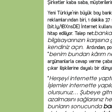
Şirketler kaba saba, müşterileri
Yeni Türkiye’nin büyük boy ban
reklamlarından biri, 1 dakika 37 
(bit.ly/1BXnsDE) İnternet kullan
hitap ediliyor. Talep net:
banka 
bilgisayarınızın karşısın
. Ardından, p
kendiniz açın
“
benim bundan k
â
rım n
argümanlarla cevap verme çabas
çıkar ilişkilerine dayalı bir dünya
“
Herşeyi internette yapt
İşlemler internette yapıl
olursunuz… Şubeye git
azalmasını sağlarsınız h
bunların sonucunda
ba