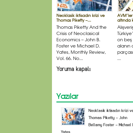
Neoklasik iktisadın krizi ve
AVM’ler 
Thomas Piketty –...
altında ka
Thomas Piketty And the
Alışver
Crisis of Neoclasical
Türkiye
Economics – John B.
on beş 
Foster ve Michael D.
alanın 
Yates, Monthly Review,
parçası
Vol. 66. No...
...
Yoruma kapalı
Yazılar
Neoklasik iktisadın krizi v
Thomas Piketty – John
Bellamy Foster – Michael 
Yates