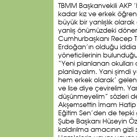
TBMM Başkanvekili AKP ’l
kadar kız ve erkek öğrenci
büyük bir yanlışlık olara
yanlış önümüzdeki dönem 
Cumhurbaşkanı Recep Tay
Erdoğan’ın olduğu iddia e
yöneticilerinin bulunduğ
“Yeni planlanan okulları 
planlayalım. Yani şimdi 
hem erkek olarak’ gelen p
ve lise diye çevirelim. Y
düşünmeyelim” sözleri de
Akşemsettin İmam Hatip
Eğitim Sen’den de tepki g
Şube Başkanı Hüseyin Öz
kaldırılma amacının gizli 