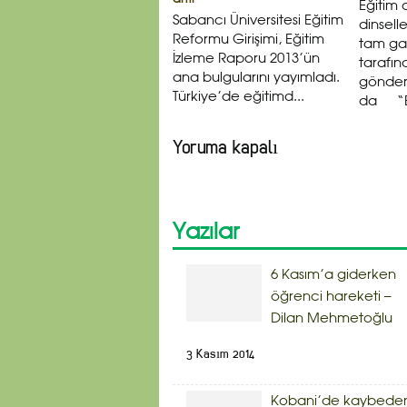
Eğitim 
Sabancı Üniversitesi Eğitim
dinselle
Reformu Girişimi, Eğitim
tam ga
İzleme Raporu 2013’ün
tarafın
ana bulgularını yayımladı.
gönderi
Türkiye’de eğitimd...
da “Ba
Yoruma kapalı
Yazılar
6 Kasım’a giderken
öğrenci hareketi –
Dilan Mehmetoğlu
3 Kasım 2014
Kobani’de kaybede