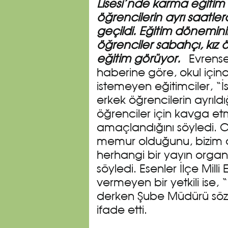
Lisesi’nde karma eğitim k
öğrencilerin ayrı saat
geçildi. Eğitim dönemin
öğrenciler sabahçı, kız 
eğitim görüyor.
Evrense
haberine göre, okul içi
istemeyen eğitimciler, “İ
erkek öğrencilerin ayrıldı
öğrenciler için kavga et
amaçlandığını söyledi. 
memur olduğunu, bizim de
herhangi bir yayın org
söyledi. Esenler İlçe Mill
vermeyen bir yetkili ise,
derken Şube Müdürü sö
ifade etti.