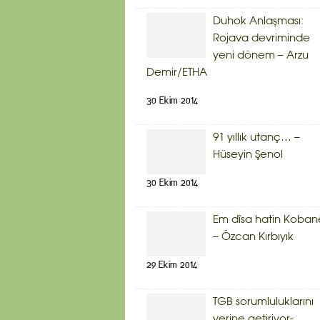
Duhok Anlaşması:
Rojava devriminde
yeni dönem – Arzu
Demir/ETHA
30 Ekim 2014
91 yıllık utanç… –
Hüseyin Şenol
30 Ekim 2014
Em dîsa hatin Koban
– Özcan Kırbıyık
29 Ekim 2014
TGB sorumluluklarını
yerine getiriyor-