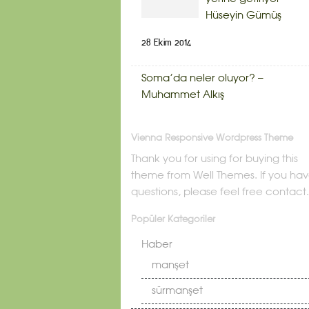
Hüseyin Gümüş
28 Ekim 2014
Soma’da neler oluyor? –
Muhammet Alkış
Vienna Responsive Wordpress Theme
Thank you for using for buying this
theme from Well Themes. If you ha
questions, please feel free contact.
Popüler Kategoriler
Haber
manşet
sürmanşet