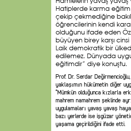
Hamlelerin yavaş yavaş y
Hatiplerde karma eğitim 
çekip çekmediğine bakılı
öğrencilerinin kendi kar
olduğunu ifade eden Özd
büyüyen birey karşı cins
Laik demokratik bir ülke
edilemez. Dünyada uygu
eğitimdir” diye konuştu.
Prof. Dr. Serdar Değirmencioğlu,
yaklaşımın hükümetin diğer uyg
“Mümkün olduğunca kızlarla erke
mahrem namahrem şeklinde ayrıl
uygulamaları yavaş yavaş hayat
bazı yerlerde ise işgüzar yönet
yaşama geçirildiğini ifade etti.