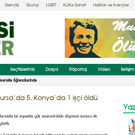
Gençlik
Ekoloji
LGBTİ
Kültür-Sanat
Halklar ve İnançlar
Seçtiklerimiz
Dosya
Röportaj
Video
İletişim
 Şahbaz kararı
 Bursa’da 5, Konya’da 1 işçi öldü
Yaz
di. Bursa’da bir inşaatta yük asansörünün düşmesi sonucu ilk
betti.