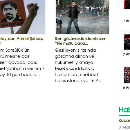
7 Ar
ıtay’dan Ahmet Şahbaz
Sizin gözünüzde idamlıksam
ı
“Ne mutlu bana...
m Sarısülük’ün
Gezi İsyanı sırasında
7 Ar
rülmesine dair
gözaltına alınan ve
len davada, polis
hükümeti yıkmaya
t Şahbaz’a verilen 7
teşebbüs iddiasıyla
9 ay 10 gün hapis c...
haklarında müebbet
hapis istenen ve 16 Ar...
6 Ar
Hab
Koban
8 Ara