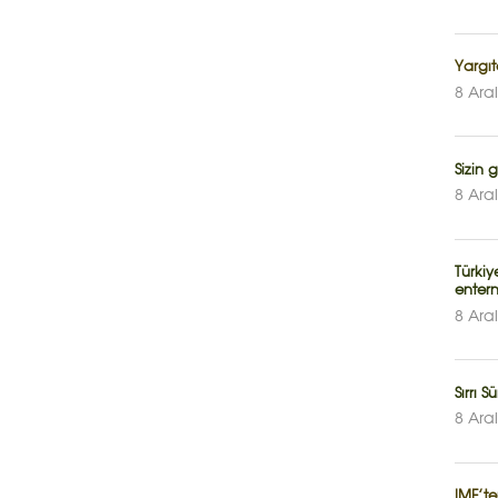
Yargı
8 Ara
Sizin
8 Ara
Türki
enter
8 Ara
Sırrı 
8 Ara
IMF’te