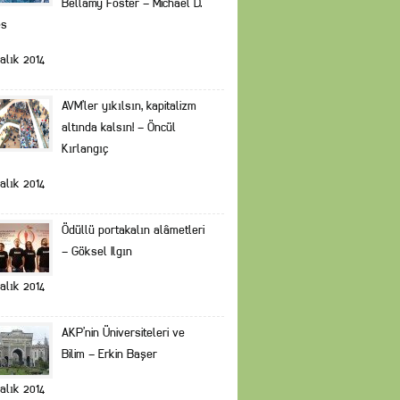
Bellamy Foster – Michael D.
es
alık 2014
AVM’ler yıkılsın, kapitalizm
altında kalsın! – Öncül
Kırlangıç
alık 2014
Ödüllü portakalın alâmetleri
– Göksel Ilgın
alık 2014
AKP’nin Üniversiteleri ve
Bilim – Erkin Başer
alık 2014