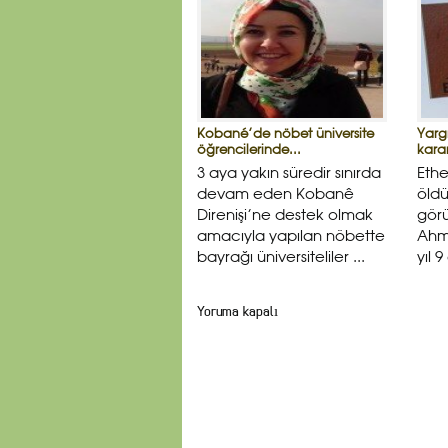
Kobané’de nöbet üniversite
Yarg
öğrencilerinde...
karar
3 aya yakın süredir sınırda
Ethe
devam eden Kobanê
öldü
Direnişi’ne destek olmak
görü
amacıyla yapılan nöbette
Ahme
bayrağı üniversiteliler ...
yıl 
Yoruma kapalı