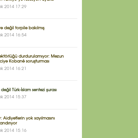
lık 2014 17:29
e değil torpile bakılmış
lık 2014 16:54
ektörlüğü durdurulamıyor: Mezun
ciye Kobané soruşturması
lık 2014 16:21
 değil Türk-İslam sentezi şurası
lık 2014 15:37
: Aidiyetlerin yok sayılmasını
andırıyor
lık 2014 15:16