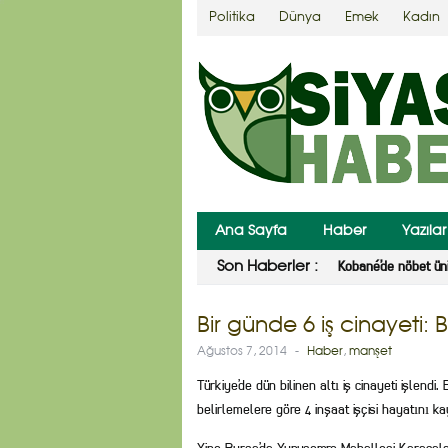
Politika
Dünya
Emek
Kadın
Ana Sayfa
Haber
Yazılar
Yargıtay’dan Ahmet
Son Haberler :
Bir günde 6 iş cinayeti:
Ağustos 7, 2014
-
Haber
,
manşet
Türkiye’de dün bilinen altı iş cinayeti işlen
belirlemelere göre 4 inşaat işçisi hayatını kay