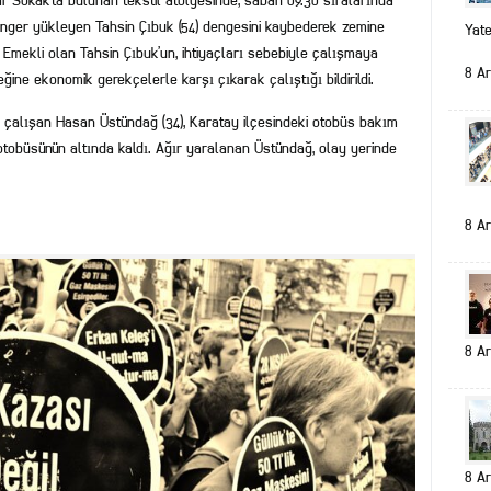
 Sokak’ta bulunan tekstil atölyesinde, sabah 09.30 sıralarında
nger yükleyen Tahsin Çıbuk (54) dengesini kaybederek zemine
Yat
. Emekli olan Tahsin Çıbuk’un, ihtiyaçları sebebiyle çalışmaya
8 Ar
eğine ekonomik gerekçelerle karşı çıkarak çalıştığı bildirildi.
e çalışan Hasan Üstündağ (34), Karatay ilçesindeki otobüs bakım
 otobüsünün altında kaldı. Ağır yaralanan Üstündağ, olay yerinde
8 Ar
8 Ar
8 Ar