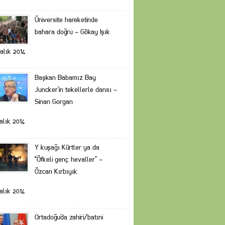
Üniversite hareketinde
bahara doğru – Gökay Işık
alık 2014
Başkan Babamız Bay
Juncker’in tekellerle dansı –
Sinan Gorgan
alık 2014
Y kuşağı Kürtler ya da
“Öfkeli genç hevaller” –
Özcan Kırbıyık
alık 2014
Ortadoğu’da zahiri/batıni