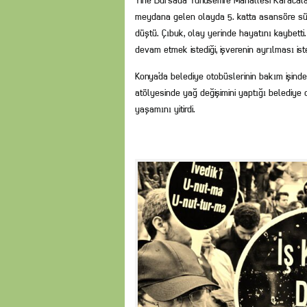
Yine Bursa’da Yunusemre Mahallesi Karacalar
meydana gelen olayda 5. katta asansöre sü
düştü. Çıbuk, olay yerinde hayatını kaybetti
devam etmek istediği, işverenin ayrılması ist
Konya’da belediye otobüslerinin bakım işind
atölyesinde yağ değişimini yaptığı belediye
yaşamını yitirdi.