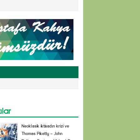
ılar
Neoklasik iktisadın krizi ve
Thomas Piketty – John