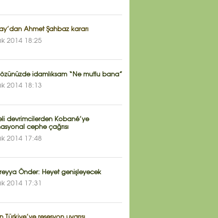
tay’dan Ahmet Şahbaz kararı
lık 2014 18:25
 gözünüzde idamlıksam “Ne mutlu bana”
lık 2014 18:13
yeli devrimcilerden Kobané’ye
nasyonal cephe çağrısı
lık 2014 17:48
Süreyya Önder: Heyet genişleyecek
lık 2014 17:31
n Türkiye’ye resesyon uyarısı