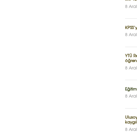
8 Ara
KPSS’y
8 Ara
YTÜ R
öğren
8 Ara
Eğitim
8 Ara
Ulusoy
kaygıl
8 Ara