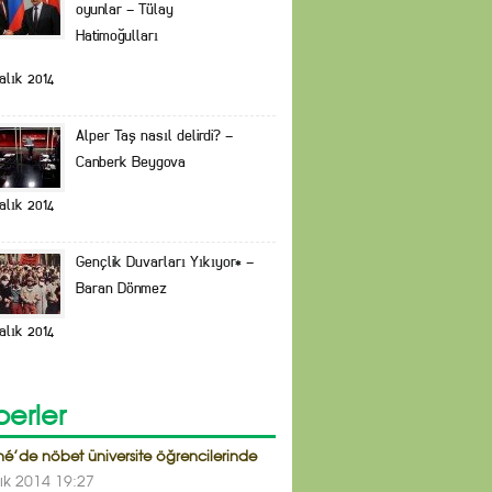
oyunlar – Tülay
Hatimoğulları
alık 2014
Alper Taş nasıl delirdi? –
Canberk Beygova
alık 2014
Gençlik Duvarları Yıkıyor* –
Baran Dönmez
alık 2014
erler
é’de nöbet üniversite öğrencilerinde
lık 2014 19:27