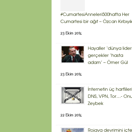
#CumartesiAnneleri500hafta Her
Cumartesi bir ağıt – Özcan Kırbıyı
23 Ekim 2014
Hayaller ‘dünya lider
gerçekler ‘hasta
adam’ – Ömer Gül
23 Ekim 2014
İnternetin üç harflileri
DNS, VPN, Tor…- Onu
Zeybek
22 Ekim 2014
Rojava devrimini içt