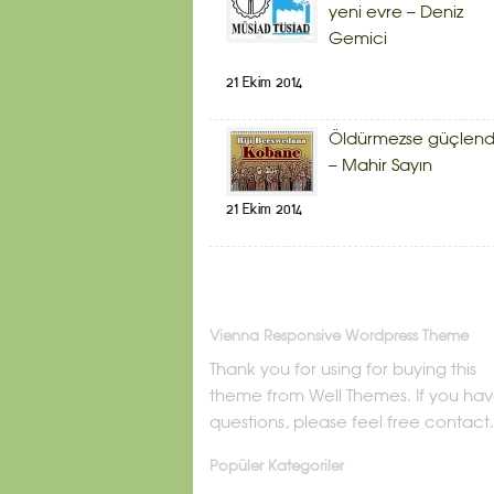
yeni evre – Deniz
Gemici
21 Ekim 2014
Öldürmezse güçlendi
– Mahir Sayın
21 Ekim 2014
Vienna Responsive Wordpress Theme
Thank you for using for buying this
theme from Well Themes. If you ha
questions, please feel free contact.
Popüler Kategoriler