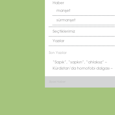
Haber
manşet
sürmanşet
Seçtiklerimiz
Yazılar
Son Yazılar
“Sapık”, “sapkın”, “ahlaksız” –
Kürdistan’da homofobi dalgası –
Siyasi Haber