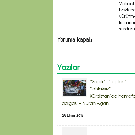
Valide
hakkınd
yürütm
kararın
sürdürü
Yoruma kapalı
Yazılar
“Sapık”, “sapkın”,
“ahlaksız” –
Kürdistan’da homof
dalgası – Nuran Ağan
23 Ekim 2014