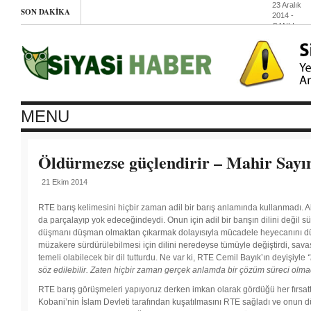
23 Aralık
SON DAKIKA
2014
-
CANLI
YAYIN:
AKP-
Cemaat
Savaşı’na
SOLDAN
BAKIŞ
23 Aralık
2014
- AKP
MENU
ve
işbirlikçileri
Süryani
kutsal
Öldürmezse güçlendirir – Mahir Sayı
mekanların
yağmalıyor
21 Ekim 2014
23 Aralık
RTE barış kelimesini hiçbir zaman adil bir barış anlamında kullanmadı. Akl
2014
-
da parçalayıp yok edeceğindeydi. Onun için adil bir barışın dilini değil sür
düşmanı düşman olmaktan çıkarmak dolayısıyla mücadele heyecanını dü
Maraş
müzakere sürdürülebilmesi için dilini neredeyse tümüyle değiştirdi, savaşı
temeli olabilecek bir dil tutturdu. Ne var ki, RTE Cemil Bayık’ın deyişiyle
protestos
söz edilebilir. Zaten hiçbir zaman gerçek anlamda bir çözüm süreci olmad
23
RTE barış görüşmeleri yapıyoruz derken imkan olarak gördüğü her fırsatta
Aralık
2014
-
Kobani’nin İslam Devleti tarafından kuşatılmasını RTE sağladı ve onun d
FHKC: