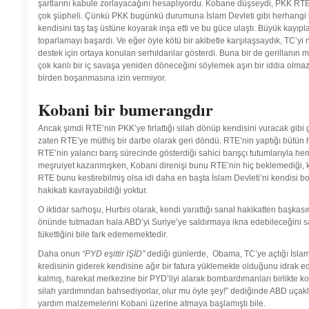
şartlarını kabule zorlayacağını hesaplıyordu. Kobane düşseydi, PKK RTE’n
Savaşa
çok şüpheli. Çünkü PKK bugünkü durumuna İslam Devleti gibi herhangi bir
hazır
kendisini taş taş üstüne koyarak inşa etti ve bu güce ulaştı. Büyük kay
olun
toparlamayı başardı. Ve eğer öyle kötü bir akibetle karşılaşsaydık, TC’yi n
destek için ortaya konulan serhıldanlar gösterdi. Buna bir de gerillan
çok kanlı bir iç savaşa yeniden döneceğini söylemek aşırı bir iddia olmaz.
birden boşanmasına izin vermiyor.
Kobani bir bumerangdır
Ancak şimdi RTE’nin PKK’ye fırlattığı silah dönüp kendisini vuracak gibi
zaten RTE’ye müthiş bir darbe olarak geri döndü. RTE’nin yaptığı bütün 
RTE’nin yalancı barış sürecinde gösterdiği sahici barışçı tutumlarıyla
meşruiyet kazanmışken, Kobani direnişi bunu RTE’nin hiç beklemediği, kendi
RTE bunu kestirebilmiş olsa idi daha en başta İslam Devleti’ni kendisi b
hakikati kavrayabildiği yoktur.
O iktidar sarhoşu, Hurbis olarak, kendi yarattığı sanal hakikatten başk
önünde tutmadan hala ABD’yi Suriye’ye saldırmaya ikna edebileceğini sanm
tükettiğini bile fark edememektedir.
Daha onun
“PYD eşittir IŞİD”
dediği günlerde, Obama, TC’ye açtığı İsla
kredisinin giderek kendisine ağır bir fatura yüklemekte olduğunu idrak e
kalmış, harekat merkezine bir PYD’liyi alarak bombardımanları birlikte 
silah yardımından bahsediyorlar, olur mu öyle şey!” dediğinde ABD uçakla
yardım malzemelerini Kobani üzerine atmaya başlamıştı bile.