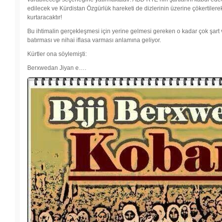
edilecek ve Kürdistan Özgürlük hareketi de dizlerinin üzerine çökertil
kurtaracaktır!
Bu ihtimalin gerçekleşmesi için yerine gelmesi gereken o kadar çok şart 
batırması ve nihai iflasa varması anlamına geliyor.
Kürtler ona söylemişti:
Berxwedan Jiyan e….