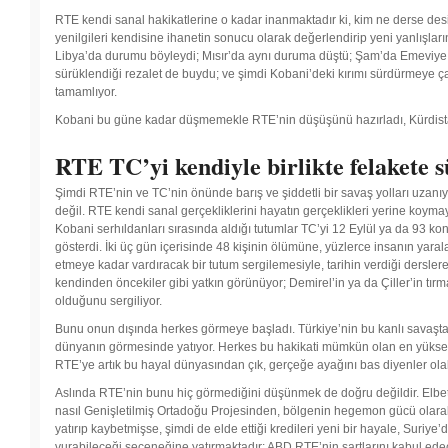
RTE kendi sanal hakikatlerine o kadar inanmaktadır ki, kim ne derse de
yenilgileri kendisine ihanetin sonucu olarak değerlendirip yeni yanlışla
Libya’da durumu böyleydi; Mısır’da aynı duruma düştü; Şam’da Emeviye
sürüklendiği rezalet de buydu; ve şimdi Kobani’deki kırımı sürdürmeye çal
tamamlıyor.
Kobani bu güne kadar düşmemekle RTE’nin düşüşünü hazırladı, Kürdist
RTE TC’yi kendiyle birlikte felakete 
Şimdi RTE’nin ve TC’nin önünde barış ve şiddetli bir savaş yolları uzanıy
değil. RTE kendi sanal gerçekliklerini hayatın gerçeklikleri yerine koyma
Kobani serhıldanları sırasında aldığı tutumlar TC’yi 12 Eylül ya da 93 k
gösterdi. İki üç gün içerisinde 48 kişinin ölümüne, yüzlerce insanın yara
etmeye kadar vardıracak bir tutum sergilemesiyle, tarihin verdiği dersle
kendinden öncekiler gibi yatkın görünüyor; Demirel’in ya da Çiller’in tı
olduğunu sergiliyor.
Bunu onun dışında herkes görmeye başladı. Türkiye’nin bu kanlı savaştan 
dünyanın görmesinde yatıyor. Herkes bu hakikati mümkün olan en yüksek 
RTE’ye artık bu hayal dünyasından çık, gerçeğe ayağını bas diyenler olab
Aslında RTE’nin bunu hiç görmediğini düşünmek de doğru değildir. Elbette
nasıl Genişletilmiş Ortadoğu Projesinden, bölgenin hegemon gücü olarak
yatırıp kaybetmişse, şimdi de elde ettiği kredileri yeni bir hayale, Suriye’d
vurabileceği seçeneğine yatırmaktadır: ABD RTE’nin şartlarını kabul edec