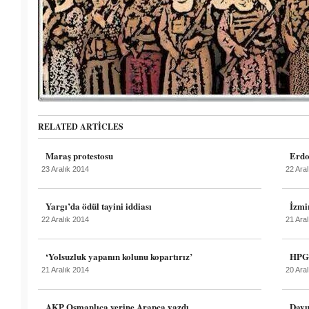
RELATED ARTICLES
Maraş protestosu
Erdo
23 Aralık 2014
22 Ara
Yargı’da ödül tayini iddiası
İzmi
22 Aralık 2014
21 Ara
‘Yolsuzluk yapanın kolunu kopartırız’
HPG 
21 Aralık 2014
20 Ara
AKP Osmanlıca yerine Arapça yazdı
Davu