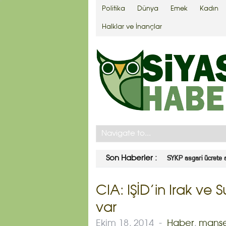
Politika
Dünya
Emek
Kadın
Halklar ve İnançlar
CHP seçim barajının 
Son Haberler :
CIA: IŞİD’in Irak ve 
var
Ekim 18, 2014
-
Haber
,
manş