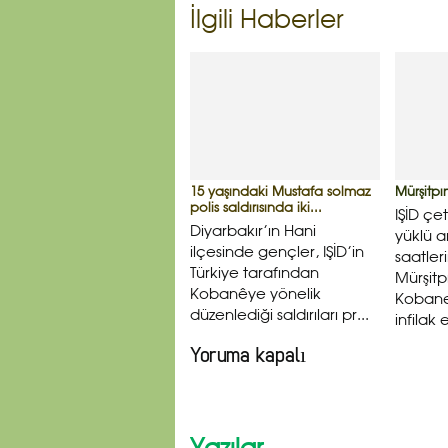
İlgili Haberler
15 yaşındaki Mustafa solmaz
Mürşitpın
polis saldırısında iki...
IŞİD çe
Diyarbakır’ın Hani
yüklü 
ilçesinde gençler, IŞİD’in
saatler
Türkiye tarafından
Mürşitp
Kobanêye yönelik
Kobane
düzenlediği saldırıları pr...
infilak 
Yoruma kapalı