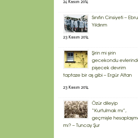
24 Kasım 2014
Sınıfın Cinsiyeti – Ebru
Yıldırım
23 Kasım 2014
Şirin mi şirin
gecekondu evlerind
pişecek devrim
taptaze bir aş gibi – Ergür Altan
23 Kasım 2014
Özür dileyip
“Kurtulmak mı”,
geçmişle hesaplaşm
mı? – Tuncay Şur