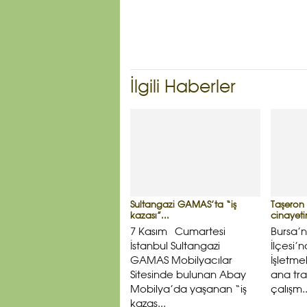
İlgili Haberler
Sultangazi GAMAS’ta “iş
Taşeron e
kazası”...
cinayeti
7 Kasım Cumartesi
Bursa’
İstanbul Sultangazi
İlçesi’n
GAMAS Mobilyacılar
İşletmel
Sitesinde bulunan Abay
ana tr
Mobilya’da yaşanan “iş
çalışm..
kazas...