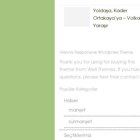
Yoldaşa, Kader
Ortakaya’ya – Volk
Yaraşır
Vienna Responsive Wordpress Theme
Thank you for using for buying this
theme from Well Themes. If you ha
questions, please feel free contact.
Popüler Kategoriler
Haber
manşet
sürmanşet
Seçtiklerimiz