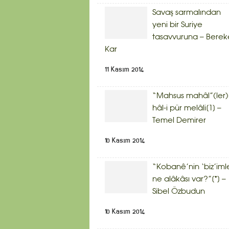
Savaş sarmalından
yeni bir Suriye
tasavvuruna – Berek
Kar
11 Kasım 2014
“Mahsus mahâl”(ler)
hâl-i pür melâli[1] –
Temel Demirer
10 Kasım 2014
“Kobanê’nin ‘biz’iml
ne alâkâsı var?”[*] –
Sibel Özbudun
10 Kasım 2014