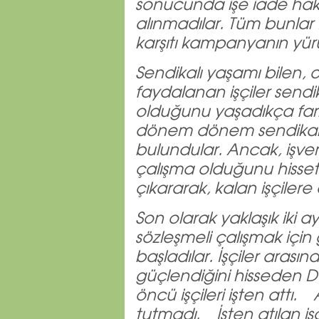
sonucunda işe iade hakk
alınmadılar. Tüm bunlar
karşıtı kampanyanın yür
Sendikalı yaşamı bilen, 
faydalanan işçiler sendik
olduğunu yaşadıkça fark 
dönem dönem sendikalaş
bulundular. Ancak, işver
çalışma olduğunu hissett
çıkararak, kalan işçiler
Son olarak yaklaşık iki 
sözleşmeli çalışmak için
başladılar. İşçiler arası
güçlendiğini hisseden 
öncü işçileri işten attı
tutmadı. İşten atılan işç