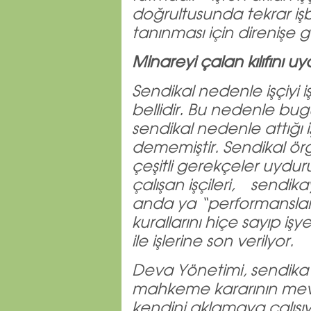
doğrultusunda tekrar 
tanınması için direnişe g
Minareyi çalan kılıfını u
Sendikal nedenle işçiyi 
bellidir. Bu nedenle bug
sendikal nedenle attığı 
dememiştir. Sendikal ör
çeşitli gerekçeler uydur
çalışan işçileri, send
anda ya “performanslar
kurallarını hiçe sayıp i
ile işlerine son verilyor.
Deva Yönetimi, sendika k
mahkeme kararının mevc
kendini aklamaya çalışı