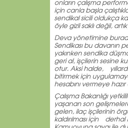
onların çalışma performa
için canla başla çalıştıkl
sendikal sicili oldukça 
öyle gizli saklı değil, artı
Deva yönetimine burada
Sendikası bu davanın pe
yakınken sendika düşmanl
geri al, işçilerin sesin
otur. Aksi halde, yıllard
bitirmek için uygulama
hesabını vermeye hazır 
Çalışma Bakanlığı yetkil
yaşanan son gelişmele
gelen, ilaç işçilerinin ö
kaldırılması için derhal
Kamuoyuna saygı ile du