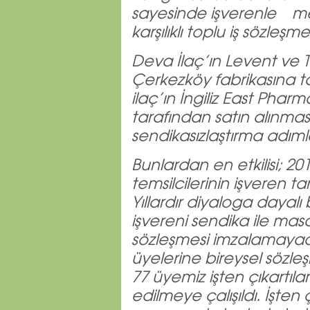
sayesinde işverenle m
karşılıklı toplu iş sözleşm
Deva İlaç’ın Levent ve T
Çerkezköy fabrikasına ta
ilaç’ın İngiliz East Phar
tarafından satın alınması
sendikasızlaştırma adıml
Bunlardan en etkilisi; 2010
temsilcilerinin işveren t
Yıllardır diyaloga dayalı
işvereni sendika ile ma
sözleşmesi imzalamayaca
üyelerine bireysel sözl
77 üyemiz işten çıkartıla
edilmeye çalışıldı. İşten 