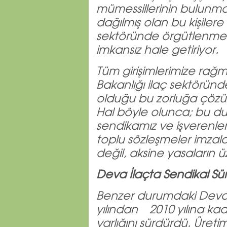
mümessillerinin bulunmas
dağılmış olan bu kişilere
sektöründe örgütlenme
imkansız hale getiriyor.
Tüm girişimlerimize rağ
Bakanlığı ilaç sektöründe
olduğu bu zorluğa çöz
Hal böyle olunca; bu du
sendikamız ve işverenler
toplu sözleşmeler imzala
değil, aksine yasaların 
Deva İlaçta Sendikal Sü
Benzer durumdaki Deva
yılından 2010 yılına ka
varlığını sürdürdü. Üre