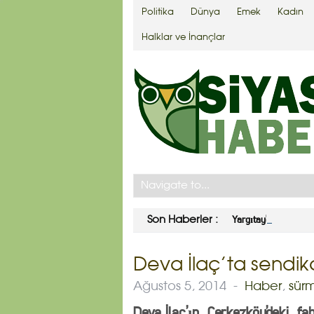
Politika
Dünya
Emek
Kadın
Halklar ve İnançlar
Yargıtay’dan Ahmet 
Son Haberler :
Deva İlaç’ta sendikal
Ağustos 5, 2014
-
Haber
,
sür
Deva İlaç’ın Çerkezköy’deki fabr