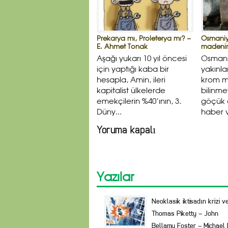
Prekarya mı, Proleterya mı? –
Osmaniy
E. Ahmet Tonak
madenind
Aşağı yukarı 10 yıl öncesi
Osmani
için yaptığı kaba bir
yakınla
hesapla, Amin, ileri
krom 
kapitalist ülkelerde
bilinme
emekçilerin %40’ının, 3.
göçük o
Düny...
haber v
Yoruma kapalı
Yazılar
Neoklasik iktisadın krizi v
Thomas Piketty – John
Bellamy Foster – Michael 