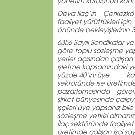
yönetim kurulunun konuyl
Deva İlaç’ın Çerkezköy
faaliyet yürüttükleri için
önünde bekleyişlerinin 
6356 Sayılı Sendikalar v
göre toplu sözleşme yap
yerler açısından çalışan
işletme kapsamındaki yerl
yüzde 40’ını üye kay
sektöründe ise üretimdeki
pazarlamasında görev a
şirket bünyesinde çalışı
işçileri üye yapsanız bi
sözleşme yetkisi alman
İlaç sektöründe faaliye
üretimde çalışan işçi say