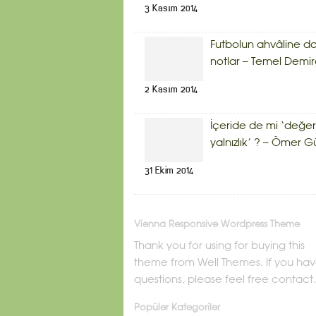
3 Kasım 2014
Futbolun ahvâline da
notlar – Temel Demir
2 Kasım 2014
İçeride de mi ‘değerl
yalnızlık’ ? – Ömer G
31 Ekim 2014
Vienna Responsive Wordpress Theme
Thank you for using for buying this
theme from Well Themes. If you ha
questions, please feel free contact.
Popüler Kategoriler