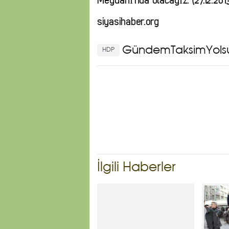
Meydanı’nda olacağız. (27.12.201
siyasihaber.org
Gündem
TaksimYols
HDP
İlgili Haberler