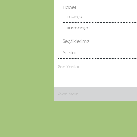
Haber
manşet
sürmanşet
Seçtiklerimiz
Yazılar
Son Yazılar
Siyasi Haber