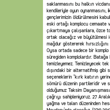
saklanmasını bu halkın vicdanı
kendileriyle oyun oynanmasını, i
gençlerimizin öldürülmesini kab
eski ortağı komplocu cemaate ve
çıkartmaya çalışanlara, özce to
ortak olacağız ve büyütülmesi 
mağdur göstererek hırsızlığını 
Oysa ortada sadece bir komplo v
süregiden komplolardır. Batağa 
temizleyemez. Temizleyecek tek 
dışındaki bir alternatifmiş gib
seçeneklerin ”kırk katırın yerin
sömürü düzenin partileridir ve s
olduğumuz Taksim Dayanışması’n
çağrıyı sahipleniyoruz. 27 Aralı
yağma ve talan düzeninden hes