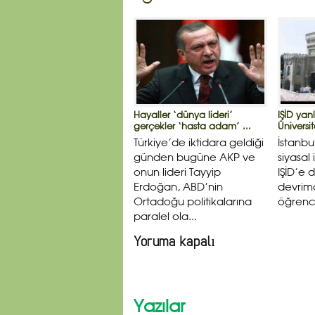
Hayaller ‘dünya lideri’
IŞİD yanl
gerçekler ‘hasta adam’ ...
Üniversit
Türkiye’de iktidara geldiği
İstanbu
günden bugüne AKP ve
siyasal
onun lideri Tayyip
IŞİD’e 
Erdoğan, ABD’nin
devrimc
Ortadoğu politikalarına
öğrenci
paralel ola...
Yoruma kapalı
Yazılar