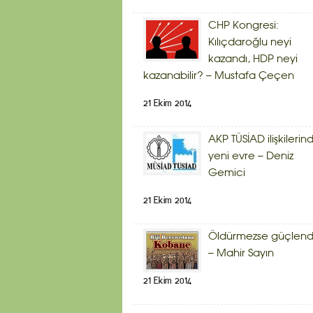
CHP Kongresi:
Kılıçdaroğlu neyi
kazandı, HDP neyi
kazanabilir? – Mustafa Çeçen
21 Ekim 2014
AKP TÜSİAD ilişkilerin
yeni evre – Deniz
Gemici
21 Ekim 2014
Öldürmezse güçlendi
– Mahir Sayın
21 Ekim 2014