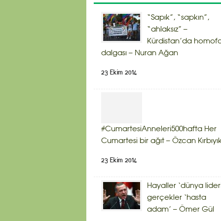
“Sapık”, “sapkın”,
“ahlaksız” –
Kürdistan’da homof
dalgası – Nuran Ağan
23 Ekim 2014
#CumartesiAnneleri500hafta Her
Cumartesi bir ağıt – Özcan Kırbıyı
23 Ekim 2014
Hayaller ‘dünya lider
gerçekler ‘hasta
adam’ – Ömer Gül