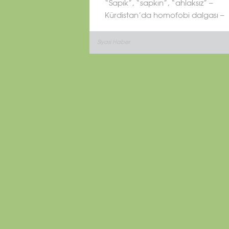
“Sapık”, “sapkın”, “ahlaksız” –
Kürdistan’da homofobi dalgası –
Siyasi Haber