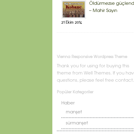
Öldürmezse güçlendi
– Mahir Sayın
21 Ekim 2014
Vienna Responsive Wordpress Theme
Thank you for using for buying this
theme from Well Themes. If you ha
questions, please feel free contact.
Popüler Kategoriler
Haber
manşet
sürmanşet