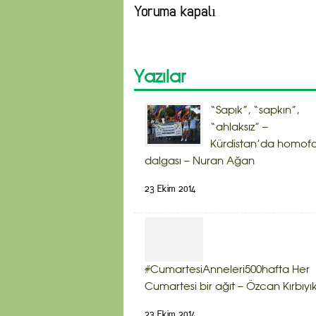
Yoruma kapalı
Yazılar
“Sapık”, “sapkın”,
“ahlaksız” –
Kürdistan’da homof
dalgası – Nuran Ağan
23 Ekim 2014
#CumartesiAnneleri500hafta Her
Cumartesi bir ağıt – Özcan Kırbıyı
23 Ekim 2014