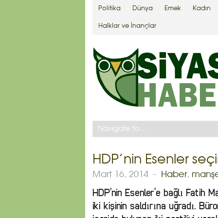
Politika
Dünya
Emek
Kadın
Halklar ve İnançlar
HDP’nin Esenler seçi
Mart 16, 2014
-
Haber
,
manş
HDP’nin Esenler’e bağlı Fatih Ma
iki kişinin saldırına uğradı. Bü