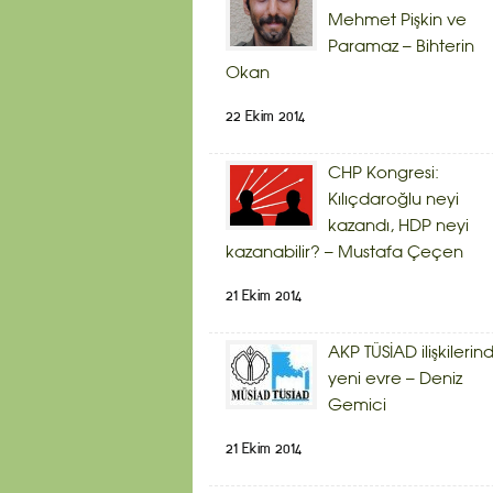
Mehmet Pişkin ve
Paramaz – Bihterin
Okan
22 Ekim 2014
CHP Kongresi:
Kılıçdaroğlu neyi
kazandı, HDP neyi
kazanabilir? – Mustafa Çeçen
21 Ekim 2014
AKP TÜSİAD ilişkilerin
yeni evre – Deniz
Gemici
21 Ekim 2014