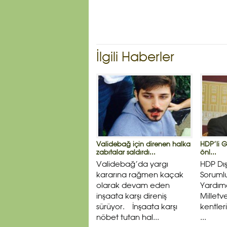
İlgili Haberler
Validebağ için direnen halka
HDP’li G
zabıtalar saldırdı...
önl...
Validebağ’da yargı
HDP Dış 
kararına rağmen kaçak
Soruml
olarak devam eden
Yardım
inşaata karşı direniş
Milletve
sürüyor. İnşaata karşı
kentler
nöbet tutan hal...
...