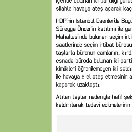
içeride bulunan iki partiliyi ya
silahla havaya ateş açarak kaç
HDP’nin İstanbul Esenler’de Bü
Süreyya Önder’in katılımı ile ger
Mahallesi’nde bulunan seçim irt
saatlerinde seçim irtibat bürosu
taşlarla büronun camlarını kırd
esnada büroda bulunan iki partil
kimlikleri öğrenilemeyen iki sald
ile havaya 5 el ateş etmesinin 
kaçarak uzaklaştı.
Atılan taşlar nedeniyle hafif şek
kaldırılarak tedavi edilmelerinin