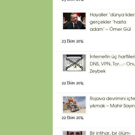
Hayaller ‘dünya lider
gerçekler ‘hasta
adam’ – Ömer Gül
23 Ekim 2014
İnternetin üç harflileri
DNS, VPN, Tor…- Onu
Zeybek
22 Ekim 2014
Rojava devrimini içt
yıkmak – Mahir Sayın
22 Ekim 2014
Bir intihar, bir ölüm-