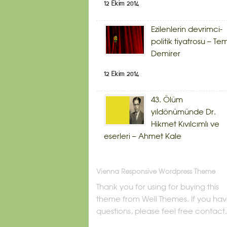
12 Ekim 2014
Ezilenlerin devrimci-
politik tiyatrosu – Te
Demirer
12 Ekim 2014
43. Ölüm
yıldönümünde Dr.
Hikmet Kıvılcımlı ve
eserleri – Ahmet Kale
Vienna Responsive Wordpress Theme
Thank you for using for buying this
theme from Well Themes. If you ha
questions, please feel free contact.