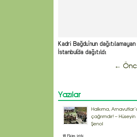
Kadri Bağdu’nun dağıtılamayan g
İstanbul’da dağıtıldı
← Önc
Yazılar
Halkıma, Arnavutlar’
çağrımdır! – Hüseyin
Şenol
18 Ekim 2014