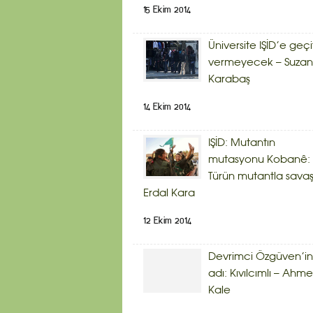
15 Ekim 2014
Üniversite IŞİD’e geçi
vermeyecek – Suzan
Karabaş
14 Ekim 2014
IŞİD: Mutantın
mutasyonu Kobanê:
Türün mutantla savaş
Erdal Kara
12 Ekim 2014
Devrimci Özgüven’in
adı: Kıvılcımlı – Ahme
Kale