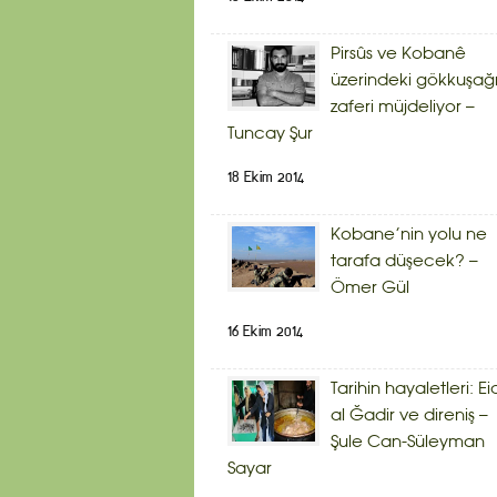
Pirsûs ve Kobanê
üzerindeki gökkuşağ
zaferi müjdeliyor –
Tuncay Şur
18 Ekim 2014
Kobane’nin yolu ne
tarafa düşecek? –
Ömer Gül
16 Ekim 2014
Tarihin hayaletleri: Ei
al Ğadir ve direniş –
Şule Can-Süleyman
Sayar