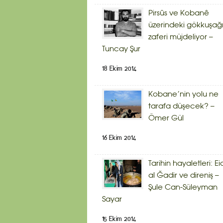
Pirsûs ve Kobanê
üzerindeki gökkuşağ
zaferi müjdeliyor –
Tuncay Şur
18 Ekim 2014
Kobane’nin yolu ne
tarafa düşecek? –
Ömer Gül
16 Ekim 2014
Tarihin hayaletleri: Ei
al Ğadir ve direniş –
Şule Can-Süleyman
Sayar
15 Ekim 2014