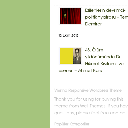
Ezilenlerin devrimci-
politik tiyatrosu – Te
Demirer
12 Ekim 2014
43. Ölüm
yıldönümünde Dr.
Hikmet Kıvılcımlı ve
eserleri – Ahmet Kale
Vienna Responsive Wordpress Theme
Thank you for using for buying this
theme from Well Themes. If you ha
questions, please feel free contact.
Popüler Kategoriler