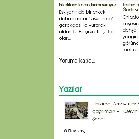
Erkeklerin kadın kırımı sürüyor
Tarihin h
Ğadir ve 
Eskişehir’de bir erkek
Ortado
daha karısını “kıskanma”
köşesin
gerekçesi ile vurarak
dehşet
öldürdü. Bir şirkette şoför
yangın 
olar...
görünen
metre ö
Yoruma kapalı
Yazılar
Halkıma, Arnavutlar’
çağrımdır! – Hüseyin
Şenol
18 Ekim 2014