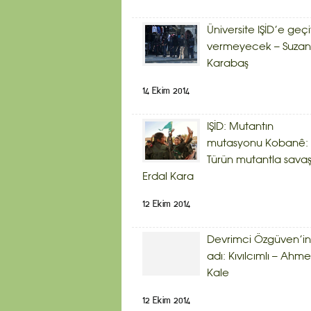
Üniversite IŞİD’e geçi
vermeyecek – Suzan
Karabaş
14 Ekim 2014
IŞİD: Mutantın
mutasyonu Kobanê:
Türün mutantla savaş
Erdal Kara
12 Ekim 2014
Devrimci Özgüven’in
adı: Kıvılcımlı – Ahme
Kale
12 Ekim 2014