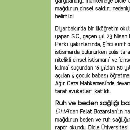
yargılandığı mahkemeye Dicle Ün
mağdurun cinsel saldırı nedeniy
belirtildi.
Diyarbakır’da bir ilköğretim oku
yapan S.C., geçen yıl 23 Nisan
Parkı yakınlarında, 5’nci sınıf ö
istismarda bulunurken polis tar
nitelikli cinsel istismarı’ ve ‘c
kılma’ suçundan 16 yıldan 50 yı
açılan 4 çocuk babası öğretmen
Ağır Ceza Mahkemesi’nde devam 
taraf avukatları katıldı.
Ruh ve beden sağlığı bo
‘dan Felat Bozarslan’ın h
DHA
mağdurun beden ve ruh sağlığına 
rapor okundu. Dicle Üniversites