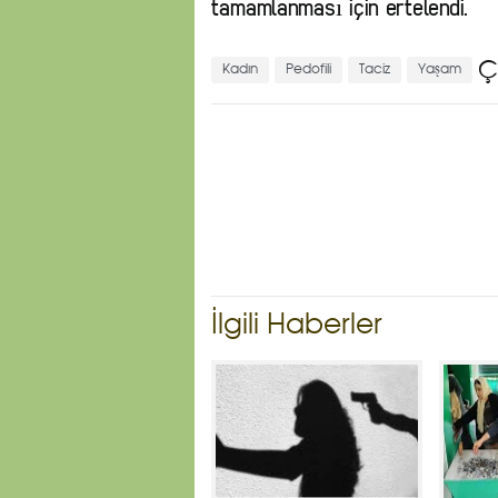
tamamlanması için ertelendi.
Ç
Kadın
Pedofili
Taciz
Yaşam
İlgili Haberler