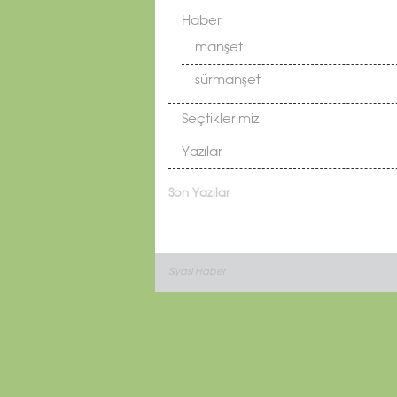
Haber
manşet
sürmanşet
Seçtiklerimiz
Yazılar
Son Yazılar
Siyasi Haber