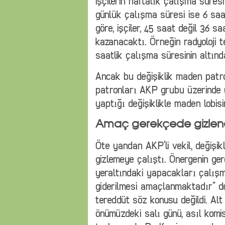
işçilerin haftalık çalışma süres
günlük çalışma süresi ise 6 saa
göre, işçiler, 45 saat değil 36 
kazanacaktı. Örneğin radyoloji t
saatlik çalışma süresinin altınd
Ancak bu değişiklik maden patro
patronları AKP grubu üzerinde
yaptığı değişiklikle maden lobis
Amaç gerekçede gizlen
Öte yandan AKP’li vekil, değişik
gizlemeye çalıştı. Önergenin ger
yeraltındaki yapacakları çalışm
giderilmesi amaçlanmaktadır” de
tereddüt söz konusu değildi. Al
önümüzdeki salı günü, asıl kom