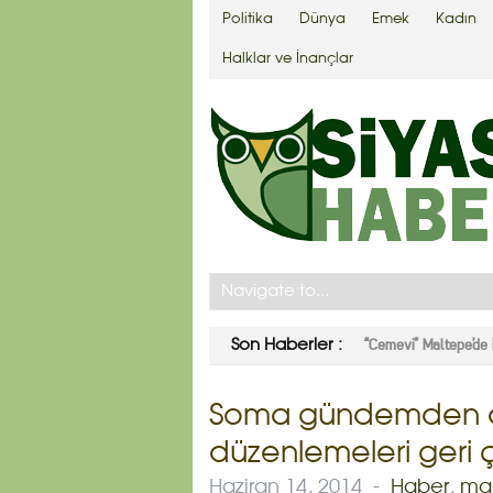
Politika
Dünya
Emek
Kadın
Halklar ve İnançlar
Polis Garner’i boğar
Son Haberler :
Soma gündemden 
düzenlemeleri geri ç
Haziran 14, 2014
-
Haber
,
ma