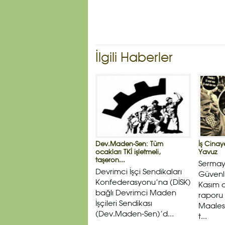
İlgili Haberler
Dev.Maden-Sen: Tüm
İş Cinay
ocakları TKİ işletmeli,
Yavuz
taşeron...
Sermaye
Devrimci İşçi Sendikaları
Güvenli
Konfederasyonu’na (DİSK)
Kasım a
bağlı Devrimci Maden
raporu
İşçileri Sendikası
Maalese
(Dev.Maden-Sen)’d...
t...