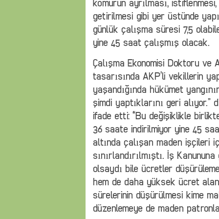
kömürün ayrılması, istiflenmes
getirilmesi gibi yer üstünde yapı
günlük çalışma süresi 7,5 olabil
yine 45 saat çalışmış olacak.
Çalışma Ekonomisi Doktoru ve A
tasarısında AKP’li vekillerin yap
yaşandığında hükümet yangının ü
şimdi yaptıklarını geri alıyor.” 
ifade etti: “Bu değişiklikle birli
36 saate indirilmiyor yine 45 saa
altında çalışan maden işçileri i
sınırlandırılmıştı. İş Kanununa
olsaydı bile ücretler düşürülem
hem de daha yüksek ücret alanl
sürelerinin düşürülmesi kime mali
düzenlemeye de maden patronları