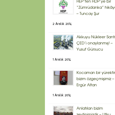
HEP’ten HDP’ye bir
“Zümrüdanka” hikây
– Tuncay Şur
2 Aralık 2014
Akkuyu Nükleer Sant
ÇED’i onaylanmış! –
Yusuf Gürsucu
1 Aralık 2014
Kocaman bir yürekti
bizim özgeçmişimiz –
Ergür Altan
1 Aralık 2014
Anlatılan bizim
zeytinimizdir – Utku