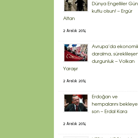
Dünya Engelliler Gü
kutlu olsun! – Ergür
Altan
2 Aralık 2014
Avrupa’da ekonomi
daralma, süreklileşe
durgunluk – Volkan
Yaraşır
2 Aralık 2014
Erdoğan ve
hempalarını bekley
son – Erdal Kara
2 Aralık 2014