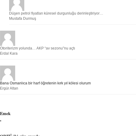
Düşen petrol fiyatları küresel durgunluğu derinleştiriyor…
Mustafa Durmuş
Otoriterizm yolunda… AKP “av sezonu”nu açtı
Erdal Kara
Bana Osmanlıca bir harf öğretenin kırk yıl kölesi olurum
Ergür Altan
Emek