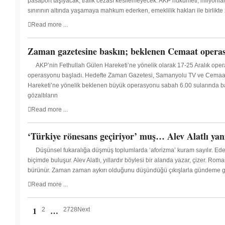
pasaport taşıyacak, trafik cezası kesilemeyecek. AKP hükümeti, milyonlar
sınırının altında yaşamaya mahkum ederken, emeklilik hakları ile birlikte
Read more ...
Zaman gazetesine baskın; beklenen Cemaat operas
AKP’nin Fethullah Gülen Hareketi’ne yönelik olarak 17-25 Aralık ope
operasyonu başladı. Hedefte Zaman Gazetesi, Samanyolu TV ve Cemaat’e
Hareketi’ne yönelik beklenen büyük operasyonu sabah 6.00 sularında baş
gözaltıların
Read more ...
‘Türkiye rönesans geçiriyor’ muş… Alev Alatlı yan
Düşünsel fukaralığa düşmüş toplumlarda ‘aforizma’ kuram sayılır. Ede
biçimde buluşur. Alev Alatlı, yıllardır böylesi bir alanda yazar, çizer. Rom
bürünür. Zaman zaman aykırı olduğunu düşündüğü çıkışlarla gündeme ge
Read more ...
1
…
2
27
28
Next