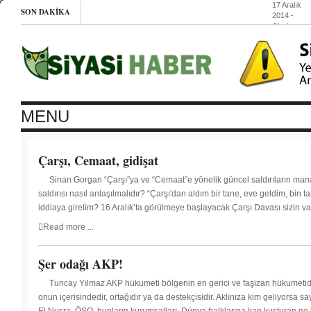
17 Aralık
SON DAKIKA
2014
-
Alevi
kadınların
zorlu
görevi –
Gülfer
Akkaya
17 Aralık
2014
- Tek
Yumrukçula
MENU
karakolda
16 Aralık
2014
-
Beş yılda
Çarşı, Cemaat, gidişat
kadınların
yüzde
Sinan Gorgan “Çarşı”ya ve “Cemaat”e yönelik güncel saldırıların man
26’sı
çocuk
saldırısı nasıl anlaşılmalıdır? “Çarşı'dan aldım bir tane, eve geldim, bin 
yaşta
iddiaya girelim? 16 Aralık’ta görülmeye başlayacak Çarşı Davası sizin va
evlendirildi
16
Read more ...
Aralık
2014
-
Pınar
Şer odağı AKP!
Selek
davası
Tuncay Yılmaz AKP hükumeti bölgenin en gerici ve faşizan hükumetid
19
onun içerisindedir, ortağıdır ya da destekçisidir. Aklınıza kim geliyorsa 
Aralıkta