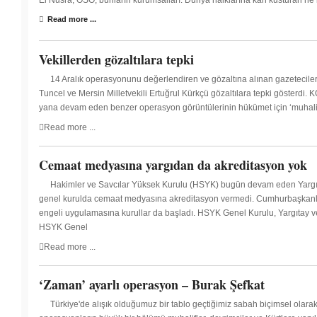
El Nusra, ÖSO, bunların kurumsalları. Dünya halklarına kan kusturan ne k
Read more ...
Vekillerden gözaltılara tepki
14 Aralık operasyonunu değerlendiren ve gözaltına alınan gazeteciler
Tuncel ve Mersin Milletvekili Ertuğrul Kürkçü gözaltılara tepki gösterdi
yana devam eden benzer operasyon görüntülerinin hükümet için ‘muhalif
Read more ...
Cemaat medyasına yargıdan da akreditasyon yok
Hakimler ve Savcılar Yüksek Kurulu (HSYK) bugün devam eden Yargıta
genel kurulda cemaat medyasına akreditasyon vermedi. Cumhurbaşkanlığ
engeli uygulamasına kurullar da başladı. HSYK Genel Kurulu, Yargıtay v
HSYK Genel
Read more ...
‘Zaman’ ayarlı operasyon – Burak Şefkat
Türkiye'de alışık olduğumuz bir tablo geçtiğimiz sabah biçimsel olarak