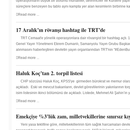
operasyonların büyük bir bölümü muhalifler, devrimciler ve Kürtlere yapı
süreçlere benzeyen bu tablo aynı kampta yer alan kesimlerin birbirine k
Read more ...
17 Aralık’ın rövanşı hashtag ile TRT’de
TRT Cemaat'e yönelik operasyonlara dair rövanşist bir hashtag açtı
Genel Yayın Yönetmeni Ekrem Dumanlı, Samanyolu Yayın Grubu Başkanı Hi
alınmasını haberleştiren devletin yayın organlarından TRT'nin "#EdenBul
Read more ...
Haluk Koç’tan 2. torpil listesi
CHP sözcüsü Haluk Koç, KPSS'ye girmeden bürokrat ve memur olarak a
açıkladı. Eski ve mevcut bakanların, devlet görevlilerinin yakınlarının to
isim listesinin ikinci bölümünü de açıkladı. Listede, Mehmet Ali Şahin’i
Read more ...
Emekçiye %3’lük zam, milletvekillerine sınırsız kı
Yeni yasa teklifine göre, milletvekillerinin tüm sağlık harcamaları dev