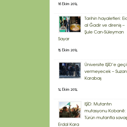
16 Ekim 2014
Tarihin hayaletleri: Ei
al Ğadir ve direniş –
Şule Can-Süleyman
Sayar
15 Ekim 2014
Üniversite IŞİD’e geçi
vermeyecek – Suzan
Karabaş
14 Ekim 2014
IŞİD: Mutantın
mutasyonu Kobanê:
Türün mutantla savaş
Erdal Kara