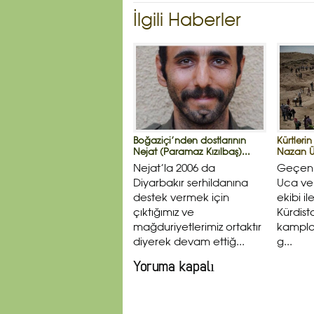
İlgili Haberler
Boğaziçi’nden dostlarının
Kürtleri
Nejat (Paramaz Kızılbaş)...
Nazan Ü
Nejat’la 2006 da
Geçen 
Diyarbakır serhildanına
Uca ve
destek vermek için
ekibi il
çıktığımız ve
Kürdist
mağduriyetlerimiz ortaktır
kamplar
diyerek devam ettiğ...
g...
Yoruma kapalı