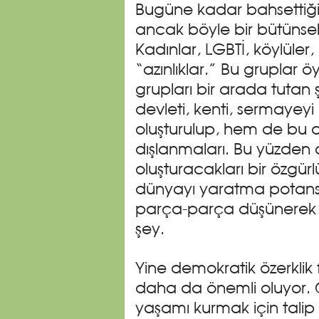
Bugüne kadar bahsettiğimi
ancak böyle bir bütünsel
Kadınlar, LGBTİ, köylüler, 
“azınlıklar.” Bu gruplar ö
grupları bir arada tutan ş
devleti, kenti, sermayey
oluşturulup, hem de bu d
dışlanmaları. Bu yüzden a
oluşturacakları bir özgü
dünyayı yaratma potansi
parça-parça düşünerek d
şey.
Yine demokratik özerklik
daha da önemli oluyor. Ç
yaşamı kurmak için talip