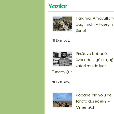
Yazılar
Halkıma, Arnavutlar’
çağrımdır! – Hüseyin
Şenol
18 Ekim 2014
Pirsûs ve Kobanê
üzerindeki gökkuşağ
zaferi müjdeliyor –
Tuncay Şur
18 Ekim 2014
Kobane’nin yolu ne
tarafa düşecek? –
Ömer Gül