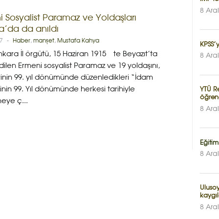
8 Ara
 Sosyalist Paramaz ve Yoldaşları
a’da da anıldı
17
-
Haber
,
manşet
,
Mustafa Kahya
KPSS’y
kara İl örgütü, 15 Haziran 1915′te Beyazıt’ta
8 Ara
ilen Ermeni sosyalist Paramaz ve 19 yoldaşını,
inin 99. yıl dönümünde düzenledikleri “İdam
erinin 99. Yıl dönümünde herkesi tarihiyle
YTÜ R
öğren
eye ç...
8 Ara
Eğitim
8 Ara
Ulusoy
kaygıl
8 Ara