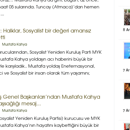
oruz… Mustafa Kahya da gitti; bugün, az önce,
saat 05 sularında. Tuncay (Atmaca)’dan hemen
..
8 Ar
Halklar, Sosyalist bir değeri amansız
tti
Mustafa Kahya
rucularından, Sosyalist Yeniden Kuruluş Parti MYK
ustafa Kahya yoldaşın acı haberini büyük bir
le karşıladık.. Mustafa yoldaş Eneternasyonal,
7 Ar
i ve Sosyalist bir insan olarak tüm yaşamını;
ş Genel Başkanları’ndan Mustafa Kahya
aşsağlığı mesaj...
7 Ar
Mustafa Kahya
osyalist Yeniden Kuruluş Partisi) kurucusu ve MYK
ustafa Kahya’nın hayatını kaybettiğini büyük bir