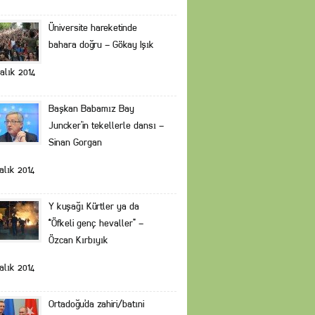
Üniversite hareketinde
bahara doğru – Gökay Işık
alık 2014
Başkan Babamız Bay
Juncker’in tekellerle dansı –
Sinan Gorgan
alık 2014
Y kuşağı Kürtler ya da
“Öfkeli genç hevaller” –
Özcan Kırbıyık
alık 2014
Ortadoğu’da zahiri/batıni