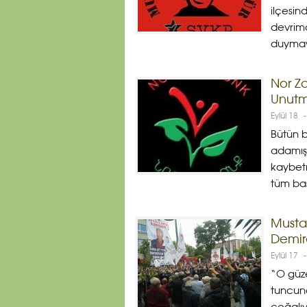
ilçesin
devrimc
duymay
Nor Z
Unut
Eylül 18
-
Bütün b
adamış,
kaybetm
tüm bas
Musta
Demir
Eylül 17
-
“O güze
tuncuna