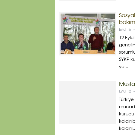
Sosya
bakı
Eylül 16
-
12 Eylü
genelin
sorumlu
SYKP k
yo...
Musta
Eylül 12
-
Türkiye
mücadel
kurucu
kaldırı
kaldırıl..