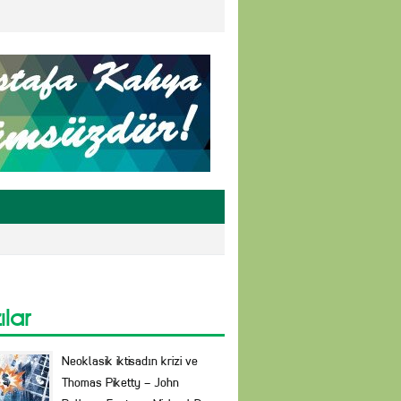
ılar
Neoklasik iktisadın krizi ve
Thomas Piketty – John