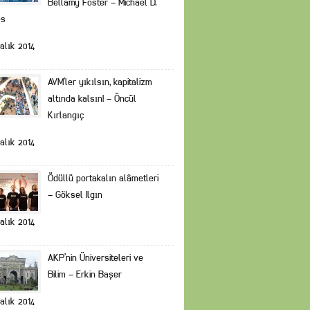
Bellamy Foster – Michael D.
es
alık 2014
AVM’ler yıkılsın, kapitalizm
altında kalsın! – Öncül
Kırlangıç
alık 2014
Ödüllü portakalın alâmetleri
– Göksel Ilgın
alık 2014
AKP’nin Üniversiteleri ve
Bilim – Erkin Başer
alık 2014