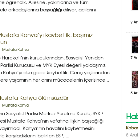
le öğrendik. Ailesine, yakınlarına ve tüm
e arkadaşlarına başsağlığı diliyor, acılarını
7 Ar
Mustafa Kahya’yı kaybettik, başımız
sun
Mustafa Kahya
7 Ar
ş Hareketi’nin kurucularından, Sosyalist Yeniden
 Partisi Kurucusu ve MYK üyesi değerli yoldaşımız
a Kahya’yı dün gece kaybettik. Genç yaşlarından
ere yaşamının her anını mücadelenin içerisinde...
6 Ar
Mustafa Kahya ölümsüzdür
Mustafa Kahya
erin Sosyalist Partisi Merkez Yürütme Kurulu, SYKP
Hab
si Mustafa Kahya’nın vefatına ilişkin başsağlığı
Koban
yayımladı. Kahya’nın hayatını kaybetmesini
8 Ara
e karşıladıklarını belirten ESP, ...