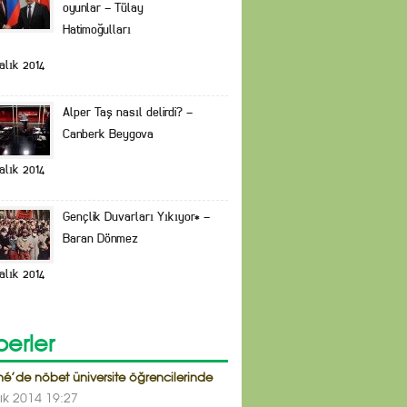
oyunlar – Tülay
Hatimoğulları
alık 2014
Alper Taş nasıl delirdi? –
Canberk Beygova
alık 2014
Gençlik Duvarları Yıkıyor* –
Baran Dönmez
alık 2014
erler
é’de nöbet üniversite öğrencilerinde
lık 2014 19:27