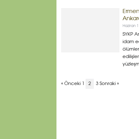
Ermeni
Ankar
Haziran 
SYKP An
idam ed
ölümler
edilişl
yüzleşm
« Önceki 1
2
3 Sonraki »