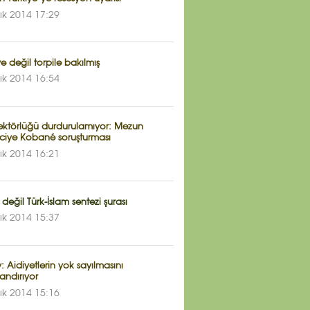
lık 2014 17:29
e değil torpile bakılmış
lık 2014 16:54
ektörlüğü durdurulamıyor: Mezun
ciye Kobané soruşturması
lık 2014 16:21
 değil Türk-İslam sentezi şurası
lık 2014 15:37
: Aidiyetlerin yok sayılmasını
andırıyor
lık 2014 15:16