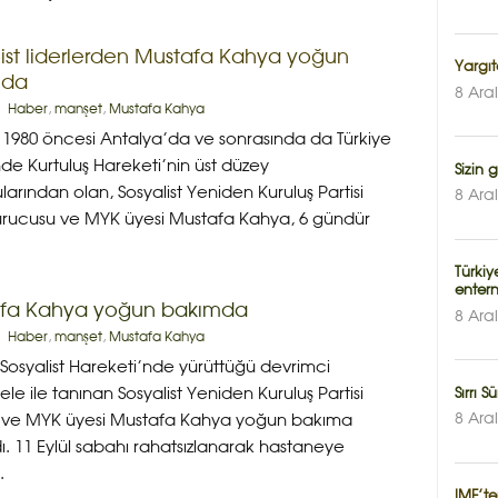
list liderlerden Mustafa Kahya yoğun
Yargı
mda
8 Ara
Haber
,
manşet
,
Mustafa Kahya
l 1980 öncesi Antalya’da ve sonrasında da Türkiye
de Kurtuluş Hareketi’nin üst düzey
Sizin
larından olan, Sosyalist Yeniden Kuruluş Partisi
8 Ara
urucusu ve MYK üyesi Mustafa Kahya, 6 gündür
Türki
enter
fa Kahya yoğun bakımda
8 Ara
Haber
,
manşet
,
Mustafa Kahya
 Sosyalist Hareketi’nde yürüttüğü devrimci
e ile tanınan Sosyalist Yeniden Kuruluş Partisi
Sırrı 
8 Ara
 ve MYK üyesi Mustafa Kahya yoğun bakıma
ldı. 11 Eylül sabahı rahatsızlanarak hastaneye
.
IMF’te