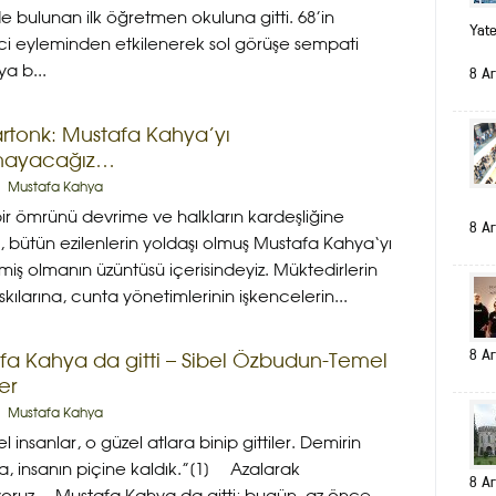
de bulunan ilk öğretmen okuluna gitti. 68’in
Yat
i eyleminden etkilenerek sol görüşe sempati
a b...
8 Ar
artonk: Mustafa Kahya’yı
mayacağız…
Mustafa Kahya
ir ömrünü devrime ve halkların kardeşliğine
8 Ar
 bütün ezilenlerin yoldaşı olmuş Mustafa Kahya‘yı
iş olmanın üzüntüsü içerisindeyiz. Müktedirlerin
kılarına, cunta yönetimlerinin işkencelerin...
8 Ar
fa Kahya da gitti – Sibel Özbudun-Temel
er
Mustafa Kahya
l insanlar, o güzel atlara binip gittiler. Demirin
, insanın piçine kaldık.”[1] Azalarak
8 Ar