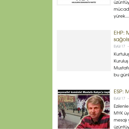
üzüntüy
mücadel
yürek...
EHP: 
sağol
Eylül 17
-
Kurtulu
Kuruluş
Mustaf
bu günl
ESP: 
Eylül 17
-
Ezilenl
MYK üye
mesajı 
üzüntüyl