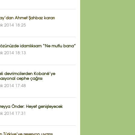
tay’dan Ahmet Şahbaz kararı
lık 2014 18:25
 gözünüzde idamlıksam “Ne mutlu bana”
lık 2014 18:13
yeli devrimcilerden Kobané’ye
nasyonal cephe çağrısı
lık 2014 17:48
Süreyya Önder: Heyet genişleyecek
lık 2014 17:31
n Türkiye’ye resesyon uyarısı