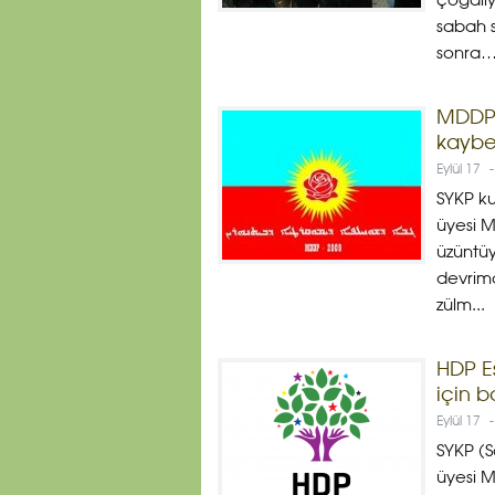
çoğalıy
sabah 
sonra….
MDDP: 
kaybe
Eylül 17
-
SYKP ku
üyesi M
üzüntüy
devrimc
zülm...
HDP E
için b
Eylül 17
-
SYKP (S
üyesi M