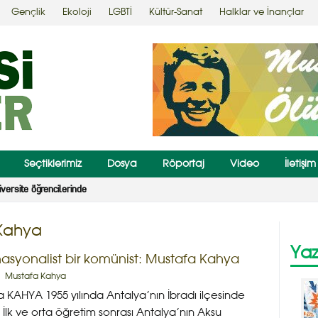
Gençlik
Ekoloji
LGBTİ
Kültür-Sanat
Halklar ve İnançlar
Seçtiklerimiz
Dosya
Röportaj
Video
İletişim
 Şahbaz kararı
Kahya
Yaz
nasyonalist bir komünist: Mustafa Kahya
Mustafa Kahya
 KAHYA 1955 yılında Antalya’nın İbradı ilçesinde
İlk ve orta öğretim sonrası Antalya’nın Aksu