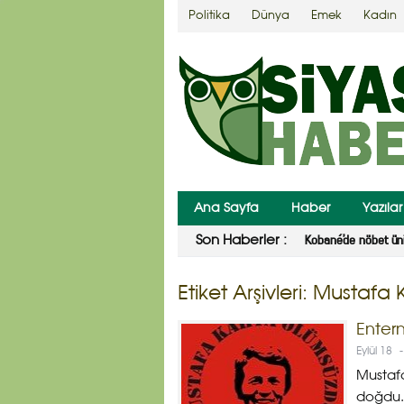
Politika
Dünya
Emek
Kadın
Ana Sayfa
Haber
Yazılar
Yargıtay’dan Ahmet
Son Haberler :
Etiket Arşivleri:
Mustafa 
Enter
Eylül 18
-
Mustafa
doğdu. 