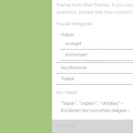
theme from Well Themes. If you ha
questions, please feel free contact.
Popüler Kategoriler
Haber
manşet
sürmanşet
Seçtiklerimiz
Yazılar
Son Yazılar
“Sapık”, “sapkın”, “ahlaksız” –
Kürdistan’da homofobi dalgası –
Siyasi Haber