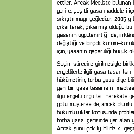
ettiler. Ancak Mecliste bulunan
yerine, çeşitli yasa maddeleri içer
sıkıştırmayı yeğlediler. 2005 
çıkartarak, çıkarmış olduğu bu
yasanın uygulanırlığı da, imkâns
değiştiği ve birçok kurum-kurulu
için, yasanın geçerliliği büyük ö
Seçim sürecine girilmesiyle birlik
engellilerle ilgili yasa tasarıl
hükümetinin, torba yasa diye bilin
yeni bir yasa tasarısını meclis
ilgili engelli örgütleri harekete ge
götürmüşlerse de, ancak olumlu 
hükümlülükler konusunda problem
torba yasa içerisinde yer alan ye
Ancak şunu çok iyi biliriz ki, ge