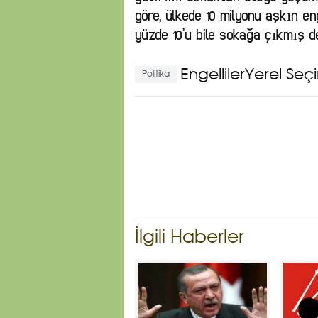
göre, ülkede 10 milyonu aşkın en
yüzde 10’u bile sokağa çıkmış değ
Engelliler
Yerel Seç
Politika
İlgili Haberler