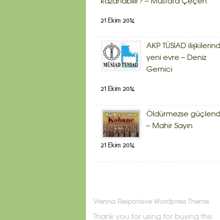
kazanabilir? – Mustafa Çeçen
21 Ekim 2014
AKP TÜSİAD ilişkilerin
yeni evre – Deniz
Gemici
21 Ekim 2014
Öldürmezse güçlendi
– Mahir Sayın
21 Ekim 2014
Vienna Responsive Wordpress Theme
Thank you for using for buying this