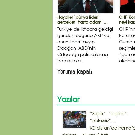
Hayaller ‘dünya lideri’
CHP Kong
gerçekler ‘hasta adam’ ...
neyi kaz
Türkiye’de iktidara geldiği
CHP’nin
günden bugüne AKP ve
Kurultay
onun lideri Tayyip
Cumhur
Erdoğan, ABD’nin
seçiml
Ortadoğu politikalarına
“çatı a
paralel ola...
akabinde
Yoruma kapalı
Yazılar
“Sapık”, “sapkın”,
“ahlaksız” –
Kürdistan’da homof