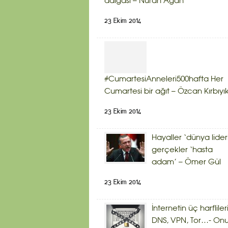
dalgası – Nuran Ağan
23 Ekim 2014
#CumartesiAnneleri500hafta Her
Cumartesi bir ağıt – Özcan Kırbıyı
23 Ekim 2014
Hayaller ‘dünya lider
gerçekler ‘hasta
adam’ – Ömer Gül
23 Ekim 2014
İnternetin üç harflileri
DNS, VPN, Tor…- Onu