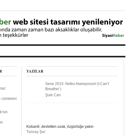
R
YAZILAR
Sene 2015: Nefes Alamıyorum! (I Can’t
Breathe! )
Şule Can
 cümleleri
in
Kobanê; devletten uzak, özgürlüğe yakın
Tuncay Şur