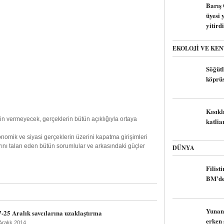
Barış
üyesi 
yitirdi
EKOLOJI VE KEN
Söğüt
köprüs
Kısıkl
n vermeyecek, gerçeklerin bütün açıklığıyla ortaya
katlia
onomik ve siyasi gerçeklerin üzerini kapatma girişimleri
ını talan eden bütün sorumlular ve arkasındaki güçler
DÜNYA
Filist
BM’de
Yunan
7-25 Aralık savcılarına uzaklaştırma
erken 
Aralık 2014