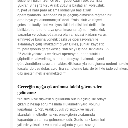
seslenen Eğitim Sen Giresun Şube Kadın Sekretei Iraz
Şükran Birleş “17-25 Aralık 2013’te başlatılan, yolsuzluk,
rüşvet ve kara para aklama iddiasıyla başlatılan
operasyonların üzerinden bir yıl geçmiş olmasına rağmen bir
arpa boyu yol alınamamıştır” dedi. “Yolsuzluk ve rüşvet
çetesinin faaliyetleri ve siyasi iktidarla ilişkileri delilleri ile
birlikte birer birer ortaya çıkarılmasına rağmen, yolsuzluk
yapanlar ve yolsuzluğa aracı olanlar, siyasi iktidarın yargı,
emniyet ve basına yönelik baskı ve operasyonları ile
aklanmaya çalışılmaktadır” diyen Birleş, şunları kaydetti:
““Operasyonun gerçekleştiği son bir yıl içinde, ilk olarak 17-
25 Aralık yolsuzluk ve rüşvet operasyonundan tutuklu
şüpheliler salıverilmiş, sonra da dosyaya bakmakla yeni
görevlendirilen savcıların takipsizlik kararıyla soruşturma nedeni hukuk
kasalar dolusu dolar, avro, lira sahiplerine faiziyle birlikte iade edili
gibi gösterilmek istenmektedir.”
Gerçeğin açığa çıkarılması talebi görmezden
gelinemez
“Yolsuzluk ve rüşvetin suçlularının bütün açıklığı ile ortaya
çıkarılıp hesap sorulmasında Hükümetin yargı yolunu
kapatması, 17-25 Aralık büyük yolsuzluk ve rüşvet
skandalının elbette halkın, emekçilerin vicdanında
kapandığı anlamına gelmemektedir. Geniş halk kesimleri
yıllardır yoksulluk ve borç batağında yaşam savaşı