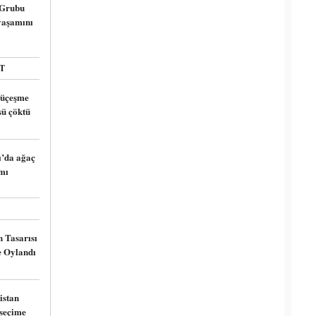
 Grubu
yaşamını
T
lüçeşme
ü çöktü
ı’da ağaç
mı
in Tasarısı
 Oylandı
istan
seçime