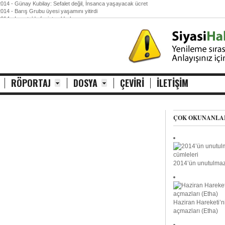
2014
- Günay Kubilay: Sefalet değil, İnsanca yaşayacak ücret
2014
- Barış Grubu üyesi yaşamını yitirdi
2014
- Isparta’da faşist saldırılar
2014
- DİSK-AR: Asgari ücretle sefalete devam
RÖPORTAJ
DOSYA
ÇEVIRI
İLETİŞİM
ÇOK OKUNANLA
2014’ün unutulmaz
Haziran Hareketi’n
açmazları (Etha)