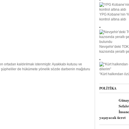
YPG Kobane’nin %
kontrol altına aldı
Nevşehir’deki TOK
kazısında yeraltı ş
en ortadan kaldırılmak istenmiştir. Ayakkabı kutusu ve
rken, şüpheliler de hükümete yönelik sözde darbenin mağduru
“Kürt halkından özü
POLITIKA
Günay
Sefalet
İnsan
yaşayacak ücret