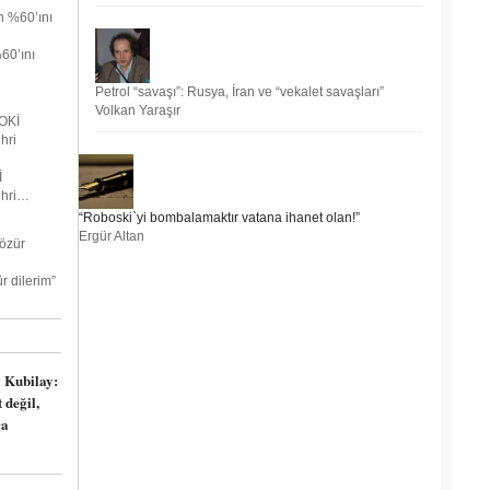
60’ını
Petrol “savaşı”: Rusya, İran ve “vekalet savaşları”
Volkan Yaraşır
İ
ehri…
“Roboski`yi bombalamaktır vatana ihanet olan!”
Ergür Altan
r dilerim”
 Kubilay:
 değil,
ca