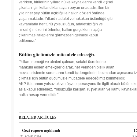
verirken, birilerinin yıllardır ülke kaynaklarını kendi kişisel
çıkarları için kullandıkları ayan beyan ortadadır. Son bir
yıldır her şey bütün açıklığı ile halkın gözleri önünde
yaşanmaktadır. Yıllardır adalet ve hukukun üstünlüğü gibi
kavramlarla her türlü yolsuzluğun, adaletsizliğin ve
hırsızlığın üzerini örtenler, halkın gerçeklerin açığa
çıkarılması taleplerini görmezden gelmesi kabul
edilemez.”
Bütün gücümüzle mücadele edeceğiz
“Yıllardır emeği ve alınteri çalınan, sefalet ücretlerine
mahkum edilen emekçiler olarak, her yerinden pislik akan
mevcut sistemin sorunlarını kendi iç dengelerini bozmadan aşmasına izi
çıkması için bütün gücümüzle mücadele edeceğimiz bilinmelidir.
AKP iktidarının yolsuzluk ve rüşvet operasyonu ile ilgili olarak bütün ek
asla kabul edilemez. Yolsuzluğa karışan, rüşvet alan ve kamu kaynaklar
halka hesap vermelidir.”
RELATED ARTICLES
Gezi raporu açıklandı
1
31 Aralık 2014
30 