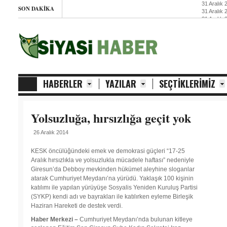
31 Aralık 
SON DAKIKA
31 Aralık 
31 Aralık 
31 Aralık 
HABERLER
YAZILAR
SEÇTIKLERIMIZ
Yolsuzluğa, hırsızlığa geçit yok
26 Aralık 2014
KESK öncülüğündeki emek ve demokrasi güçleri “17-25
Aralık hırsızlıkla ve yolsuzlukla mücadele haftası” nedeniyle
Giresun’da Debboy mevkinden hükümet aleyhine sloganlar
atarak Cumhuriyet Meydanı’na yürüdü. Yaklaşık 100 kişinin
katılımı ile yapılan yürüyüşe Sosyalis Yeniden Kuruluş Partisi
(SYKP) kendi adı ve bayrakları ile katılırken eyleme Birleşik
Haziran Hareketi de destek verdi.
Haber Merkezi –
Cumhuriyet Meydanı’nda bulunan kitleye