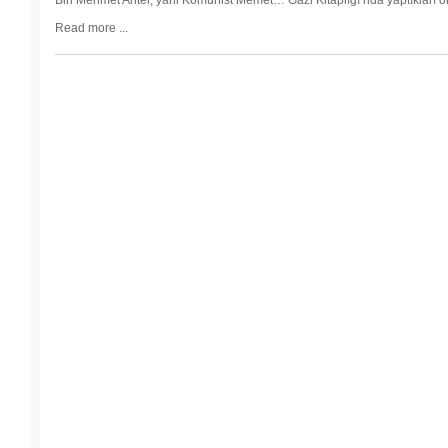
Biri Mehmet Anter, yani Komünist Memet… Gazi Kitaplığı’nda yaptıkları o
saldırdı
Read more ...
26 Aralık
2014
-
Roboski
katliamı
unutulmadı
26 Aralık
2014
-
TJOD:
Doğum
kontrolün
siyasetçile
değil, bire
karar verir