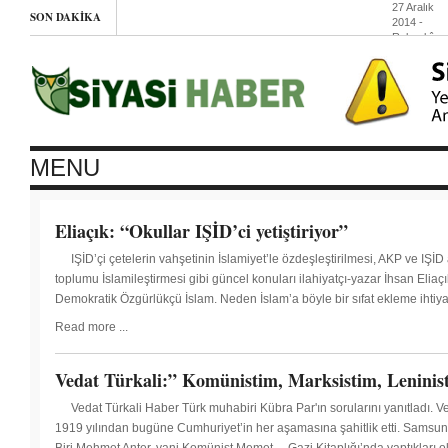
27 Aralık
SON DAKIKA
2014
-
Roboskî
AKP
hükümetini
kimliğidir –
Hüseyin Ali
27
Aralık
MENU
2014
-
Eliaçık: “Okullar IŞİD’ci yetiştiriyor”
Hüda-
IŞİD’çi çetelerin vahşetinin İslamiyet’le özdeşleştirilmesi, AKP ve IŞİD
Par
toplumu İslamileştirmesi gibi güncel konuları ilahiyatçı-yazar İhsan Eliaçı
Cizre’de
Demokratik Özgürlükçü İslam. Neden İslam’a böyle bir sıfat ekleme ihtiya
Read more ...
YDG-
H’ın
Vedat Türkali:” Komünistim, Marksistim, Leninis
nöbet
Vedat Türkali Haber Türk muhabiri Kübra Par'ın sorularını yanıtladı.
1919 yılından bugüne Cumhuriyet’in her aşamasına şahitlik etti. Samsun’da 
çadırına