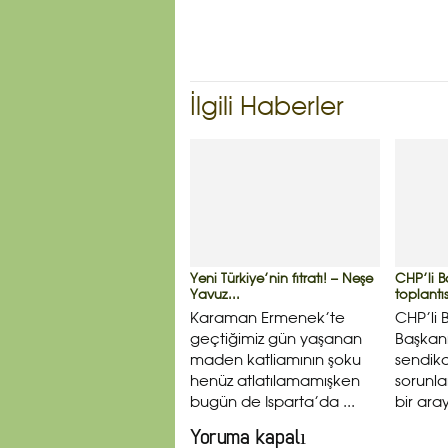
İlgili Haberler
Yeni Türkiye’nin fıtratı! – Neşe
CHP’li B
Yavuz...
toplantıs
Karaman Ermenek’te
CHP’li 
geçtiğimiz gün yaşanan
Başkanı
maden katliamının şoku
sendikal
henüz atlatılamamışken
sorunla
bugün de Isparta’da ...
bir aray
Yoruma kapalı