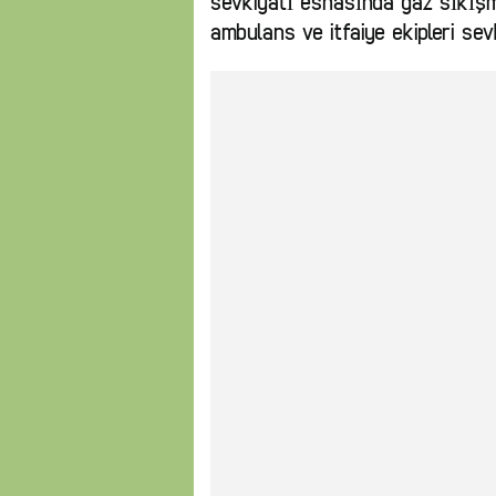
sevkiyatı esnasında gaz sıkışm
ambulans ve itfaiye ekipleri sevk