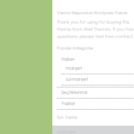
Vienna Responsive Wordpress Theme
Thank you for using for buying this
theme from Well Themes. If you ha
questions, please feel free contact.
Popüler Kategoriler
Haber
manşet
sürmanşet
Seçtiklerimiz
Yazılar
Son Yazılar
Siyasi Haber