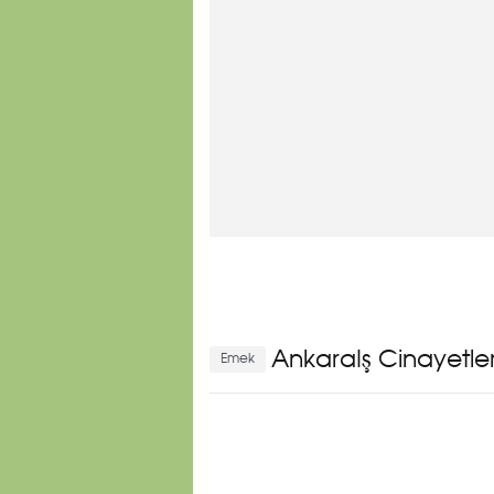
Ankara
İş Cinayetle
Emek