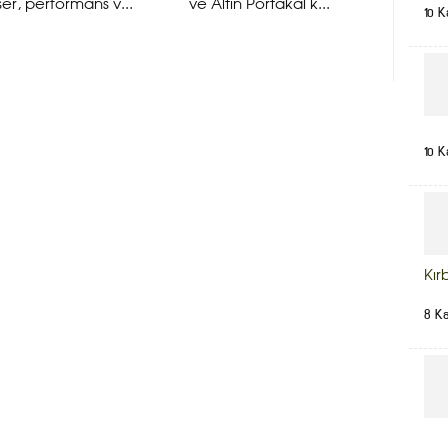
er, performans v...
ve Altın Portakal k...
10 K
10 K
Kır
8 K