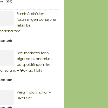
asım 2014
Samir Amin’den
faşizmin geri dönüşüne
ilişkin bir
ğerlendirme
asım 2014
Batı merkezci tarih
algısı ve ekonomizm
perspektifinden ilkel
tür sorunu – Göktuğ Halis
asım 2014
Yeraltından notlar –
Ülker Sarı
asım 2014