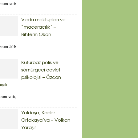
asım 2014
Veda mektupları ve
“maceracılık” –
Bihterin Okan
asım 2014
Küfürbaz polis ve
sömürgeci devlet
psikolojisi – Özcan
bıyık
asım 2014
Yoldaşa, Kader
Ortakaya’ya – Volkan
Yaraşır