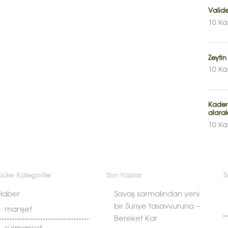
Valide
10 Ka
Zeytin
10 Ka
Kader
alara
10 Ka
üler Kategoriler
Son Yazılar
S
Haber
Savaş sarmalından yeni
bir Suriye tasavvuruna –
manşet
Bereket Kar