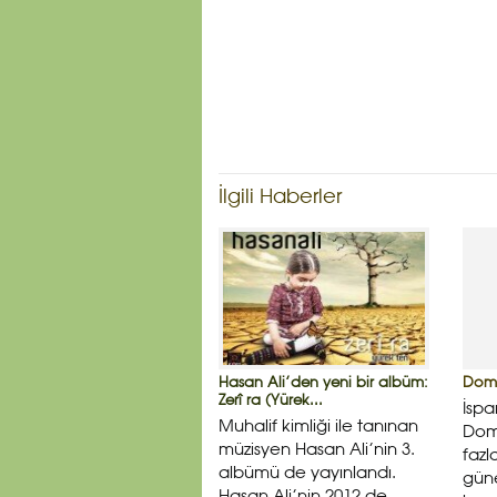
İlgili Haberler
Hasan Ali’den yeni bir albüm:
Domi
Zerî ra (Yürek...
İspa
Muhalif kimliği ile tanınan
Domi
müzisyen Hasan Ali’nin 3.
fazl
albümü de yayınlandı.
güne