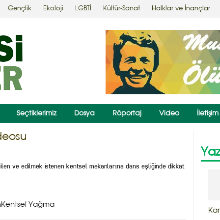
Gençlik
Ekoloji
LGBTİ
Kültür-Sanat
Halklar ve İnançlar
Seçtiklerimiz
Dosya
Röportaj
Video
İletişim
ideosu
Yaz
edilen ve edilmek istenen kentsel mekanlarına dans eşliğinde dikkat
mKentsel Yağma
Kar