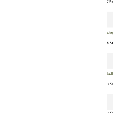
7 K
de
5 K
kül
3 K
3 K