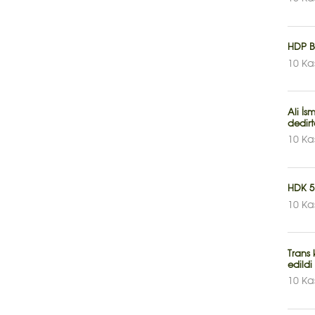
HDP B
10 Ka
Ali İs
dedir
10 Ka
HDK 5
10 Ka
Trans 
edildi
10 Ka