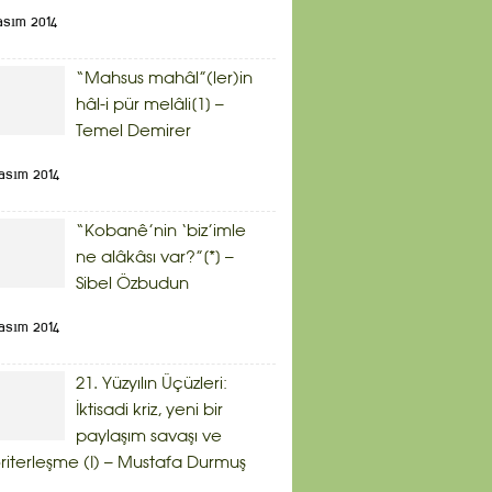
asım 2014
“Mahsus mahâl”(ler)in
hâl-i pür melâli[1] –
Temel Demirer
asım 2014
“Kobanê’nin ‘biz’imle
ne alâkâsı var?”[*] –
Sibel Özbudun
asım 2014
21. Yüzyılın Üçüzleri:
İktisadi kriz, yeni bir
paylaşım savaşı ve
riterleşme (I) – Mustafa Durmuş