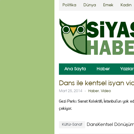
Politika
Dünya
Emek
Kadın
Ana Sayfa
Haber
Yazılar
Dans ile kentsel isyan v
Mart 25, 2014
-
Haber
,
Video
Gezi Parkı Sanat Kolektifi, İstanbul’un yok 
çekiyor.
DansKentsel Dönüşü
Kültür-Sanat