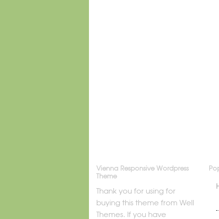
Vienna Responsive Wordpress
Pop
Theme
Thank you for using for
buying this theme from Well
Themes. If you have