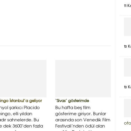
11 K
10 K
10 K
ngo İstanbul’a geliyor
‘Sivas’ gösterimde
nyol şarkıcı Placido
Bu hafta beş film
ngo, elli yıldan
gösterime giriyor. Bunlar
adır sahnelerde. Bu
arasında son Venedik Film
oto
 dek 3600’den fazla
Festivali’nden ödül alan