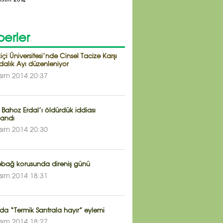
erler
çi Üniversitesi’nde Cinsel Tacize Karşı
dalık Ayı düzenleniyor
sım 2014 20:37
n Bahoz Erdal’ı öldürdük iddiası
landı
sım 2014 20:30
ebağ korusunda direniş günü
sım 2014 18:31
da “Termik Santrala hayır” eylemi
sım 2014 18:27