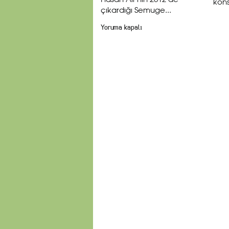
Hasan Ali’nin 2012 de
kons
çıkardığı Semuge...
Yoruma kapalı