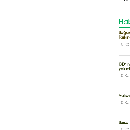
Hab
Boğazi
Farkın
10 Ka
IŞİD’i
yalan
10 Ka
Valid
10 Ka
Bursa’
10 Ka