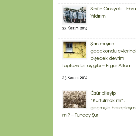
Sınıfın Cinsiyeti – Ebru
Yıldırım
23 Kasım 2014
Şirin mi şirin
gecekondu evlerind
pişecek devrim
taptaze bir aş gibi – Ergür Altan
23 Kasım 2014
Özür dileyip
“Kurtulmak mı”,
geçmişle hesaplaşm
mı? – Tuncay Şur