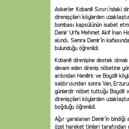
Askerler Kobanê Sınırı’ndaki di
direnişçileri köylerden uzaklaşt
bombası kapsülünün isabet et
Demir Urfa Mehmet Akif İnan Ha
alındı. Semra Demir’in kafasında
bulunduğu öğrenildi.
Kobanê direnişine destek olmak 
devam eden direniş nöbetine yö
ardından Henêrk ve Boydê köyle
saldırısından sonra Van, Erzurum
günlerdir nöbet tuttuğu Boydê v
direnişçileri köylerden uzaklaşt
boğduğu öğrenildi.
Ağır yaralanan Demir’in bindiği
özel hareket timleri tarafından d