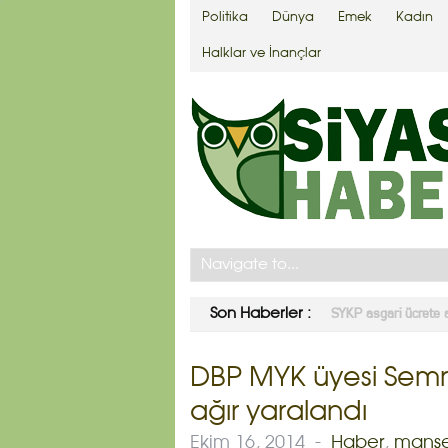
Politika
Dünya
Emek
Kadın
Halklar ve İnançlar
CHP seçim barajının 
Son Haberler :
DBP MYK üyesi Semra
ağır yaralandı
Ekim 16, 2014
-
Haber
,
manş