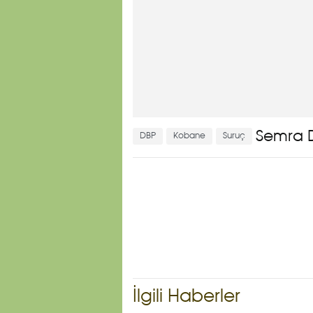
Semra 
DBP
Kobane
Suruç
İlgili Haberler