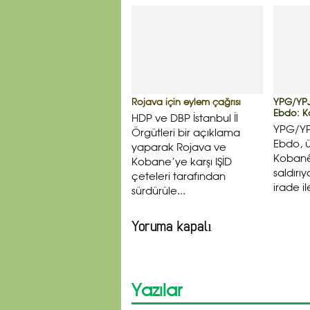
Rojava için eylem çağrısı
YPG/YPJ
Ebdo: Ko
HDP ve DBP İstanbul İl
YPG/YP
Örgütleri bir açıklama
Ebdo, 
yaparak Rojava ve
Kobanê
Kobane’ye karşı IŞİD
saldırı
çeteleri tarafından
irade il
sürdürüle...
Yoruma kapalı
Yazılar