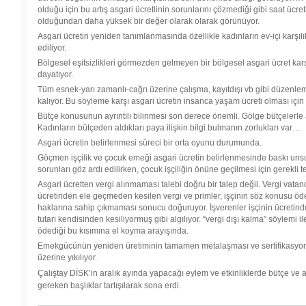
olduğu için bu artış asgari ücretlinin sorunlarını çözmediği gibi saat ücret
olduğundan daha yüksek bir değer olarak olarak görünüyor.
Asgari ücretin yeniden tanımlanmasında özellikle kadınların ev-içi karşıl
ediliyor.
Bölgesel eşitsizlikleri görmezden gelmeyen bir bölgesel asgari ücret karşı
dayatıyor.
Tüm esnek-yarı zamanlı-cağrı üzerine çalışma, kayıtdışı vb gibi düzenle
kalıyor. Bu söyleme karşı asgari ücretin insanca yaşam ücreti olması içi
Bütçe konusunun ayrıntılı bilinmesi son derece önemli. Gölge bütçelerle a
Kadınların bütçeden aldıkları paya ilişkin bilgi bulmanın zorlukları var…
Asgari ücretin belirlenmesi süreci bir orta oyunu durumunda.
Göçmen işçilik ve çocuk emeği asgari ücretin belirlenmesinde baskı unsur
sorunları göz ardı edilirken, çocuk işçiliğin önüne geçilmesi için gerekli t
Asgari ücretten vergi alınmaması talebi doğru bir talep değil. Vergi vatand
ücretinden ele geçmeden kesilen vergi ve primler, işçinin söz konusu ö
haklarına sahip çıkmaması sonucu doğuruyor. İşverenler işçinin ücretind
tutarı kendisinden kesiliyormuş gibi algılıyor. “vergi dışı kalma” söylemi 
ödediği bu kısımına el koyma arayışında.
Emekgücünün yeniden üretiminin tamamen metalaşması ve sertifikasyon g
üzerine yıkılıyor.
Çalıştay DİSK’in aralık ayında yapacağı eylem ve etkinliklerde bütçe ve asg
gereken başlıklar tartışılarak sona erdi.