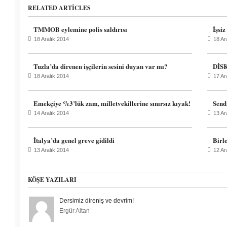
RELATED ARTICLES
TMMOB eylemine polis saldırısı
İşsiz
18 Aralık 2014
18 Ar
Tuzla’da direnen işçilerin sesini duyan var mı?
DİSK
18 Aralık 2014
17 Ar
Emekçiye %3’lük zam, milletvekillerine sınırsız kıyak!
Send
14 Aralık 2014
13 Ar
İtalya’da genel greve gidildi
Birl
13 Aralık 2014
12 Ar
KÖŞE YAZILARI
Dersimiz direniş ve devrim!
Ergür Altan