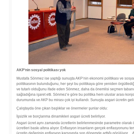
AKP’nin sosyal politikası yok
Mustafa Sönmez ise yaptığı sunuşta AKP’nin ekonomi politikası ve sosyal po
politikasının bulunduğunu, her şeyi bu politikaya göre yeniden örgütlediği
ve tutarlı olduğunu ifade eden Sönmez, daha da önemlisi seçmen tabanını
sağladığına işaret etti. Sönmez’e göre bu politika hem uluslar arası konjo
durumunda ve AKP bu mirası çok iyi kullandı. Sunuşta asgari ücretin gelişim
Çalıştayda öne çıkan başlıklar ve önermeler şunlar oldu:
İşsizlik ve borçlanma dinamikleri asgari ücreti belirliyor.
Asgari ücret aynı zamanda ücretlerin belirlenmesinde parametre olarak ö
ücretleri baskı altına alıyor. Enflasyon insanların gerçek enflasyonunu tems
ücretin değerinin enflasyon karşısında son dönemde arttığı görülüyor… 