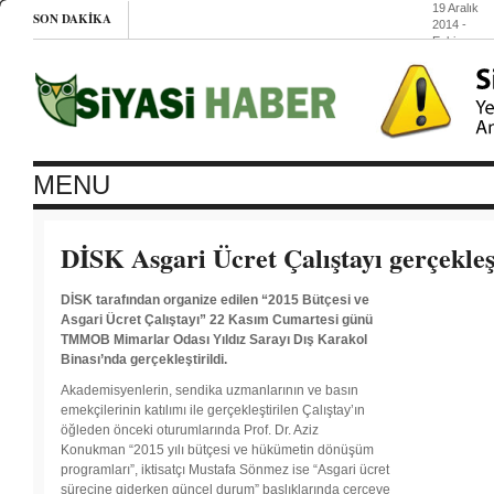
19 Aralık
SON DAKIKA
2014
-
Eski
bakanların
Yüce
Divan
oylaması
pazartesi
19 Aralık
2014
-
Teori ve
MENU
pratikte
neo
liberalizm
19 Aralık
DİSK Asgari Ücret Çalıştayı gerçekleş
2014
-
Maraş’ta
anmaya
DİSK tarafından organize edilen “2015 Bütçesi ve
izin yok
Asgari Ücret Çalıştayı” 22 Kasım Cumartesi günü
19 Aralık
TMMOB Mimarlar Odası Yıldız Sarayı Dış Karakol
2014
-
IŞİD
Binası’nda gerçekleştirildi.
Suruç’un
Perepere
Akademisyenlerin, sendika uzmanlarının ve basın
köyüne
emekçilerinin katılımı ile gerçekleştirilen Çalıştay’ın
ateş açtı
öğleden önceki oturumlarında Prof. Dr. Aziz
Konukman “2015 yılı bütçesi ve hükümetin dönüşüm
programları”, iktisatçı Mustafa Sönmez ise “Asgari ücret
sürecine giderken güncel durum” başlıklarında çerçeve