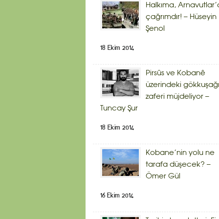
Halkıma, Arnavutlar’
çağrımdır! – Hüseyin
Şenol
18 Ekim 2014
Pirsûs ve Kobanê
üzerindeki gökkuşağ
zaferi müjdeliyor –
Tuncay Şur
18 Ekim 2014
Kobane’nin yolu ne
tarafa düşecek? –
Ömer Gül
16 Ekim 2014