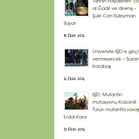
Tarihin hayaletleri: Ei
al Ğadir ve direniş –
Şule Can-Süleyman
Sayar
15 Ekim 2014
Üniversite IŞİD’e geçi
vermeyecek – Suzan
Karabaş
14 Ekim 2014
IŞİD: Mutantın
mutasyonu Kobanê:
Türün mutantla savaş
Erdal Kara
12 Ekim 2014