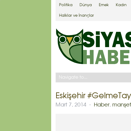
Politika
Dünya
Emek
Kadın
Halklar ve İnançlar
Eskişehir #GelmeTayy
Mart 7, 2014
-
Haber
,
manşe