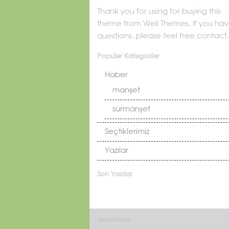
Thank you for using for buying this
theme from Well Themes. If you ha
questions, please feel free contact.
Popüler Kategoriler
Haber
manşet
sürmanşet
Seçtiklerimiz
Yazılar
Son Yazılar
Siyasi Haber