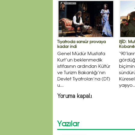
Tiyatroda sansür provaya
IŞİD: M
kadar indi
Kobanê: 
Genel Müdür Mustafa
‘90’lar
Kurt’un beklenmedik
gördüğü
istifasının ardından Kültür
biçimi
ve Turizm Bakanlığı’nın
sündür
Devlet Tiyatroları’na (DT)
Küresel
u...
yaşıyo..
Yoruma kapalı
Yazılar