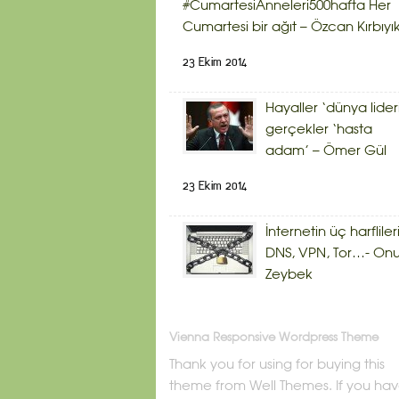
#CumartesiAnneleri500hafta Her
Cumartesi bir ağıt – Özcan Kırbıyı
23 Ekim 2014
Hayaller ‘dünya lider
gerçekler ‘hasta
adam’ – Ömer Gül
23 Ekim 2014
İnternetin üç harflileri
DNS, VPN, Tor…- Onu
Zeybek
Vienna Responsive Wordpress Theme
Thank you for using for buying this
theme from Well Themes. If you ha