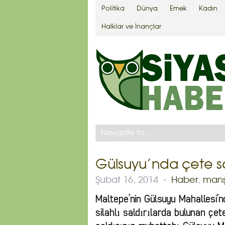
Politika
Dünya
Emek
Kadın
Halklar ve İnançlar
Gülsuyu’nda çete sald
Şubat 16, 2014
-
Haber
,
manş
Maltepe’nin Gülsuyu Mahallesi’nd
silahlı saldırılarda bulunan çet