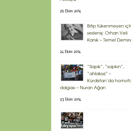
25 Ekim 2014
Bitip tükenmeyen iç
sesleniş: Orhan Veli
Kanık – Temel Demir
24 Ekim 2014
“Sapık”, “sapkın”,
“ahlaksız” –
Kürdistan’da homof
dalgası – Nuran Ağan
23 Ekim 2014