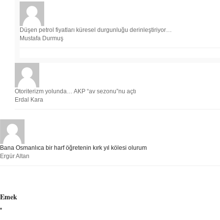
Düşen petrol fiyatları küresel durgunluğu derinleştiriyor…
Mustafa Durmuş
Otoriterizm yolunda… AKP “av sezonu”nu açtı
Erdal Kara
Bana Osmanlıca bir harf öğretenin kırk yıl kölesi olurum
Ergür Altan
Emek