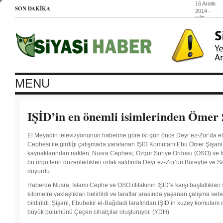
16 Aralık
SON DAKIKA
2014
-
MİT,
İstanbul’da
Suriyeli
selefi
gruplarla
görüştü
16 Aralık
2014
-
İHD
MENU
Diyarbakır
Şubesi:
348 toplu
mezarda
IŞİD’in en önemli isimlerinden Ömer 
4 bin 201
kişi var
16 Aralık
El Meyadin televizyonunun haberine göre iki gün önce Deyr ez-Zor’da el
2014
-
Cephesi ile girdiği çatışmada yaralanan IŞİD Komutanı Ebu Ömer Şişani,
Buğday
kaynaklarından naklen, Nusra Cephesi, Özgür Suriye Ordusu (ÖSO) ve İslam
Ekolojik
Yaşamı
bu örgütlerin düzenledikleri ortak saldırıda Deyr ez-Zor’un Bureyhe ve Sal
Desteklem
duyurdu.
Derneği’nd
üniversitele
Haberde Nusra, İslami Cephe ve ÖSO ittifakının IŞİD’e karşı başlattıklar
proje
kilometre yaklaştıkları belirtildi ve taraflar arasında yaşanan çatışma sebe
16 Aralık
bildirildi. Şişani, Ebubekir el-Bağdadi tarafından IŞİD’in kuzey komutanı 
2014
-
büyük bölümünü Çeçen cihatçılar oluşturuyor. (YDH)
İşkenceci
polislere